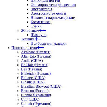
Пилки для ногтей
Формирователи для ресниц
Экстракторы
Электроинструменты
Ножницы парикмахерские
Косметички
Сумки
Животным
Шампунь
Техника
Приборы для укладки
Производители
Aknicare (Италия)
Alter Ego (Италия)
Andis (США)
Be Hair (Италия)
Bes (Италия)
Bielenda (Польша)
Biolage (США)
Biosilk (США)
Brazilian Blowout (США)
Bronsun (Россия)
C:ehko (Германия)
Chi (США)
Comair (Германия)