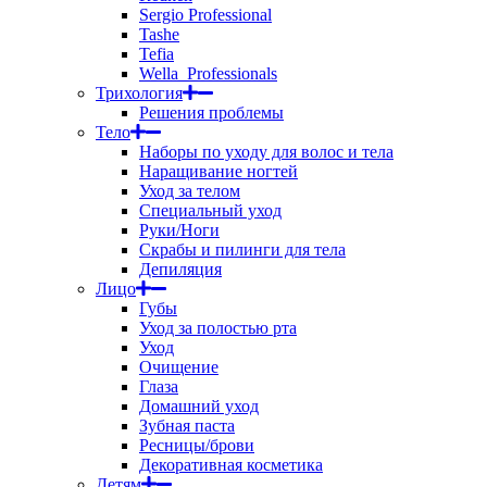
Sergio Professional
Tashe
Tefia
Wella_Professionals
Трихология
Решения проблемы
Тело
Наборы по уходу для волос и тела
Наращивание ногтей
Уход за телом
Специальный уход
Руки/Ноги
Скрабы и пилинги для тела
Депиляция
Лицо
Губы
Уход за полостью рта
Уход
Очищение
Глаза
Домашний уход
Зубная паста
Ресницы/брови
Декоративная косметика
Детям