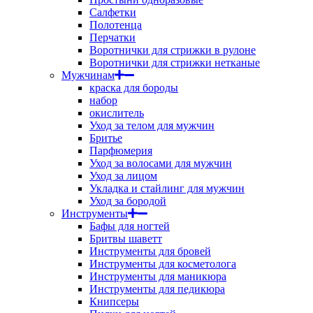
Салфетки
Полотенца
Перчатки
Воротнички для стрижки в рулоне
Воротнички для стрижки нетканые
Мужчинам
краска для бороды
набор
окислитель
Уход за телом для мужчин
Бритье
Парфюмерия
Уход за волосами для мужчин
Уход за лицом
Укладка и стайлинг для мужчин
Уход за бородой
Инструменты
Бафы для ногтей
Бритвы шаветт
Инструменты для бровей
Инструменты для косметолога
Инструменты для маникюра
Инструменты для педикюра
Книпсеры