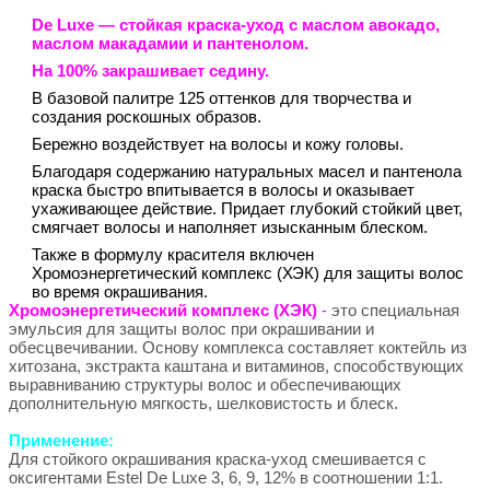
De Luxe
— стойкая краска-уход с маслом авокадо,
маслом макадамии и пантенолом.
На 100% закрашивает седину.
В базовой палитре 125 оттенков для творчества и
создания роскошных образов.
Бережно воздействует на волосы и кожу головы.
Благодаря содержанию натуральных масел и пантенола
краска быстро впитывается в волосы и оказывает
ухаживающее действие. Придает глубокий стойкий цвет,
смягчает волосы и наполняет изысканным блеском.
Также в формулу красителя включен
Хромоэнергетический комплекс (ХЭК) для защиты волос
во время окрашивания.
Хромоэнергетический комплекс (ХЭК)
-
это специальная
эмульсия для защиты волос при окрашивании и
обесцвечивании. Основу комплекса составляет коктейль из
хитозана, экстракта каштана и витаминов, способствующих
выравниванию структуры волос и обеспечивающих
дополнительную мягкость, шелковистость и блеск.
Применение:
Для стойкого окрашивания краска-уход смешивается с
оксигентами Estel De Luxe 3, 6, 9, 12% в соотношении 1:1.