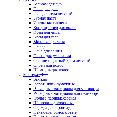
Бальзам для губ
Гель для душа
Гель для тела детский
Зубная паста
Интимная гигиена
Кондиционер для волос
Крем для лица
Крем для тела
Молочко для тела
Набор
Пена для ванны
Пенка для умывания
Солнцезащитный крем детский
Спрей для волос
Шампунь для волос
Мастерам
Бахилы
Воротнички бумажные
Расходные материалы для маникюра
Расходные материалы для педикюра
Фольга парикмахерская
Шапочки одноразовые
Одежда для процедур
Пеньюары одноразовые
Простыни одноразовые