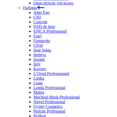
Окислители для волос
Наборы
Alter Ego
CHI
Concept
DSD de luxe
EPICA Professional
Estel
Farmavita
Glynt
Hair Sekta
Inebrya
Insight
Itely
Kaypro
L'Oreal Professionnel
Limba
Lisap
Londa Professional
Matrix
Mocheqi Musk Professional
Nirvel Professional
Oyster Cosmetics
Periche Profesional
Redken