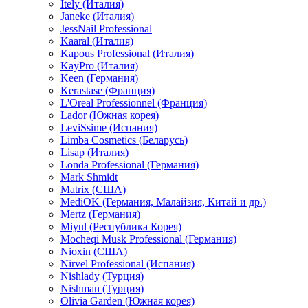
Itely (Италия)
Janeke (Италия)
JessNail Professional
Kaaral (Италия)
Kapous Professional (Италия)
KayPro (Италия)
Keen (Германия)
Kerastase (Франция)
L'Oreal Professionnel (Франция)
Lador (Южная корея)
LeviSsime (Испания)
Limba Cosmetics (Беларусь)
Lisap (Италия)
Londa Professional (Германия)
Mark Shmidt
Matrix (США)
MediOK (Германия, Малайзия, Китай и др.)
Mertz (Германия)
Miyul (Республика Корея)
Mocheqi Musk Professional (Германия)
Nioxin (США)
Nirvel Professional (Испания)
Nishlady (Турция)
Nishman (Турция)
Olivia Garden (Южная корея)