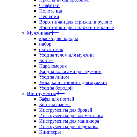
Салфетки
Полотенца
Перчатки
Воротнички для стрижки в рулоне
Воротнички для стрижки нетканые
Мужчинам
краска для бороды
набор
окислитель
Уход за телом для мужчин
Бритье
Парфюмерия
Уход за волосами для мужчин
Уход за лицом
Укладка и стайлинг для мужчин
Уход за бородой
Инструменты
Бафы для ногтей
Бритвы шаветт
Инструменты для бровей
Инструменты для косметолога
Инструменты для маникюра
Инструменты для педикюра
Книпсеры