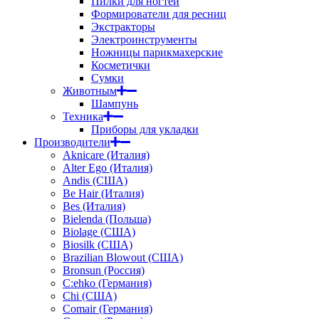
Пилки для ногтей
Формирователи для ресниц
Экстракторы
Электроинструменты
Ножницы парикмахерские
Косметички
Сумки
Животным
Шампунь
Техника
Приборы для укладки
Производители
Aknicare (Италия)
Alter Ego (Италия)
Andis (США)
Be Hair (Италия)
Bes (Италия)
Bielenda (Польша)
Biolage (США)
Biosilk (США)
Brazilian Blowout (США)
Bronsun (Россия)
C:ehko (Германия)
Chi (США)
Comair (Германия)