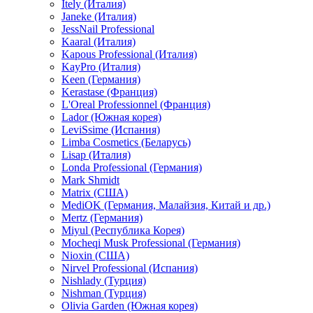
Itely (Италия)
Janeke (Италия)
JessNail Professional
Kaaral (Италия)
Kapous Professional (Италия)
KayPro (Италия)
Keen (Германия)
Kerastase (Франция)
L'Oreal Professionnel (Франция)
Lador (Южная корея)
LeviSsime (Испания)
Limba Cosmetics (Беларусь)
Lisap (Италия)
Londa Professional (Германия)
Mark Shmidt
Matrix (США)
MediOK (Германия, Малайзия, Китай и др.)
Mertz (Германия)
Miyul (Республика Корея)
Mocheqi Musk Professional (Германия)
Nioxin (США)
Nirvel Professional (Испания)
Nishlady (Турция)
Nishman (Турция)
Olivia Garden (Южная корея)