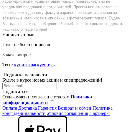
характеристики и комплектацию товара, предварительно не
уведомляя продавцов и потребителей. Просим вас отнестись с
пониманием к данному факту и заранее приносим извинения за
возможные неточности в описании и фотографиях товара. Будем
благодарны вам за сообщение об ошибках — это поможет сделать
наш каталог еще точнее!
Написать отзыв
Пока не было вопросов.
Задать вопрос
Теги:
купитькраскуестель
Подписка на новости
Будьте в курсе новых акций и спецпредложений!
Подписаться
Ознакомлен и согласен с текстом
Политика
конфиденциальности
Оплата
Доставка
Гарантия
Возврат и обмен
Политика
конфиденциальности
Условия соглашения
Партнеры