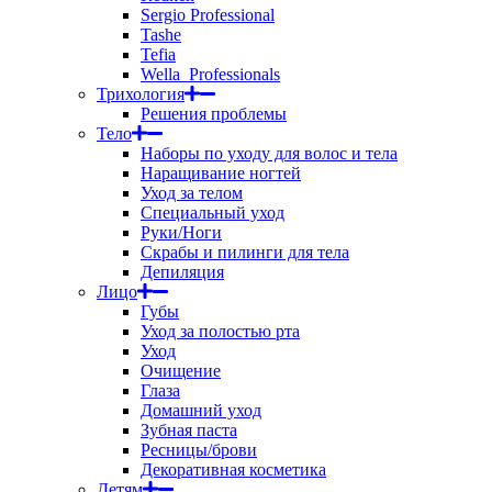
Sergio Professional
Tashe
Tefia
Wella_Professionals
Трихология
Решения проблемы
Тело
Наборы по уходу для волос и тела
Наращивание ногтей
Уход за телом
Специальный уход
Руки/Ноги
Скрабы и пилинги для тела
Депиляция
Лицо
Губы
Уход за полостью рта
Уход
Очищение
Глаза
Домашний уход
Зубная паста
Ресницы/брови
Декоративная косметика
Детям