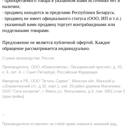
· приобретаемого товара в указанном Вами источнике нет в
наличии;
· продавец находится за пределами Республики Беларусь;
· продавец не имеет официального статуса (ООО, ИП и т.п.)
· указанный вами продавец торгует контрабандными или
поддельными товарами.
Предложение не является публичной офертой. Каждое
обращение рассматривается индивидуально.
Страна производства: Россия
Производитель: ООО «Юникосметик», Пискаревский проспект, д. 63,
к. 6, лит. А, г. Санкт-Петербург, Российская Федерация
Импортер в РБ: ООО "Эстель Сервис", Минская обл.,Минский р-
н,Боровлянский с/с, д.32, корп.1, каб. 29,район деревни Малиновка
ООО "Сити косметик", г. Минск,ул. Жилуновича, д.4, пом. 5002,этаж 5
(пристройка)
–
Производители оставляют за собой право изменять внешний вид,