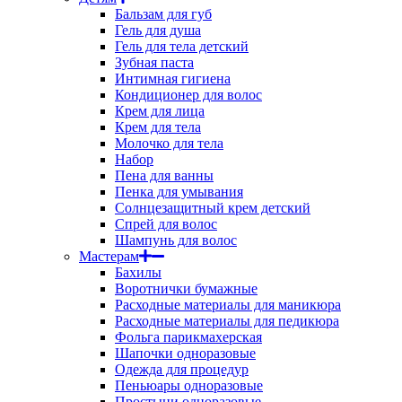
Бальзам для губ
Гель для душа
Гель для тела детский
Зубная паста
Интимная гигиена
Кондиционер для волос
Крем для лица
Крем для тела
Молочко для тела
Набор
Пена для ванны
Пенка для умывания
Солнцезащитный крем детский
Спрей для волос
Шампунь для волос
Мастерам
Бахилы
Воротнички бумажные
Расходные материалы для маникюра
Расходные материалы для педикюра
Фольга парикмахерская
Шапочки одноразовые
Одежда для процедур
Пеньюары одноразовые
Простыни одноразовые