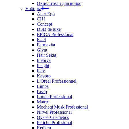
Окислители для волос
Наборы
Alter Ego
CHI
Concept
DSD de luxe
EPICA Professional
Estel
Farmavita
Glynt
Hair Sekta
Inebrya
Insight
Itely
Kaypro
L'Oreal Professionnel
Limba
Lisap
Londa Professional
Matrix
Mocheqi Musk Professional
Nirvel Professional
Oyster Cosmetics
Periche Profesional
Redken