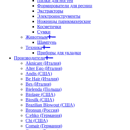
Пилки для ногтей
Формирователи для ресниц
Экстракторы
Электроинструменты
Ножницы парикмахерские
Косметички
Сумки
Животным
Шампунь
Техника
Приборы для укладки
Производители
Aknicare (Италия)
Alter Ego (Италия)
Andis (США)
Be Hair (Италия)
Bes (Италия)
Bielenda (Польша)
Biolage (США)
Biosilk (США)
Brazilian Blowout (США)
Bronsun (Россия)
C:ehko (Германия)
Chi (США)
Comair (Германия)