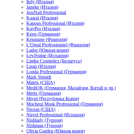
Itely (Италия)
Janeke (Италия)
JessNail Professional
Kaaral (Италия)
Kapous Professional (Италия)
KayPro (Италия)
Keen (Германия)
Kerastase (Франция)
L'Oreal Professionnel (Франция)
Lador (Южная корея)
LeviSsime (Испания)
Limba Cosmetics (Беларусь)
Lisap (Италия)
Londa Professional (Германия)
Mark Shmidt
Matrix (США)
MediOK (Германия, Малайзия, Китай и др.)
Mertz (Германия)
Miyul (Республика Корея)
Mocheqi Musk Professional (Германия)
Nioxin (США)
Nirvel Professional (Испания)
Nishlady (Турция)
Nishman (Турция)
Olivia Garden (Южная корея)