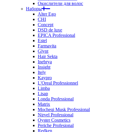
Окислители для волос
Наборы
Alter Ego
CHI
Concept
DSD de luxe
EPICA Professional
Estel
Farmavita
Glynt
Hair Sekta
Inebrya
Insight
Itely
Kaypro
L'Oreal Professionnel
Limba
Lisap
Londa Professional
Matrix
Mocheqi Musk Professional
Nirvel Professional
Oyster Cosmetics
Periche Profesional
Redken