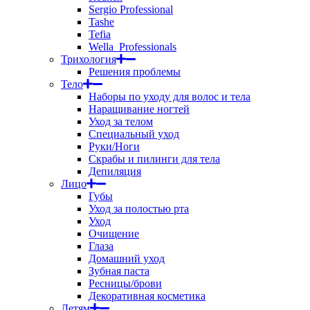
Sergio Professional
Tashe
Tefia
Wella_Professionals
Трихология
Решения проблемы
Тело
Наборы по уходу для волос и тела
Наращивание ногтей
Уход за телом
Специальный уход
Руки/Ноги
Скрабы и пилинги для тела
Депиляция
Лицо
Губы
Уход за полостью рта
Уход
Очищение
Глаза
Домашний уход
Зубная паста
Ресницы/брови
Декоративная косметика
Детям