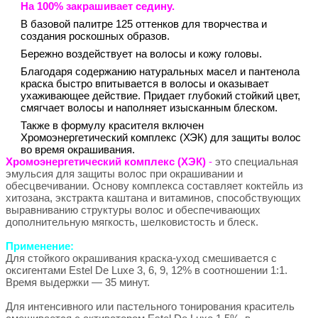
На 100% закрашивает седину.
В базовой палитре 125 оттенков для творчества и
создания роскошных образов.
Бережно воздействует на волосы и кожу головы.
Благодаря содержанию натуральных масел и пантенола
краска быстро впитывается в волосы и оказывает
ухаживающее действие. Придает глубокий стойкий цвет,
смягчает волосы и наполняет изысканным блеском.
Также в формулу красителя включен
Хромоэнергетический комплекс (ХЭК) для защиты волос
во время окрашивания.
Хромоэнергетический комплекс (ХЭК)
-
это специальная
эмульсия для защиты волос при окрашивании и
обесцвечивании. Основу комплекса составляет коктейль из
хитозана, экстракта каштана и витаминов, способствующих
выравниванию структуры волос и обеспечивающих
дополнительную мягкость, шелковистость и блеск.
Применение:
Для стойкого окрашивания краска-уход смешивается с
оксигентами Estel De Luxe 3, 6, 9, 12% в соотношении 1:1.
Время выдержки — 35 минут.
Для интенсивного или пастельного тонирования краситель