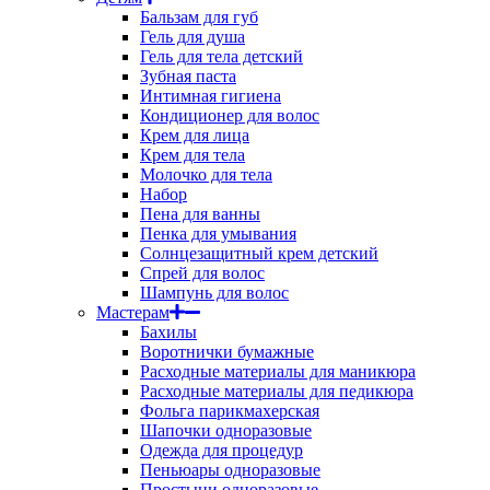
Бальзам для губ
Гель для душа
Гель для тела детский
Зубная паста
Интимная гигиена
Кондиционер для волос
Крем для лица
Крем для тела
Молочко для тела
Набор
Пена для ванны
Пенка для умывания
Солнцезащитный крем детский
Спрей для волос
Шампунь для волос
Мастерам
Бахилы
Воротнички бумажные
Расходные материалы для маникюра
Расходные материалы для педикюра
Фольга парикмахерская
Шапочки одноразовые
Одежда для процедур
Пеньюары одноразовые
Простыни одноразовые