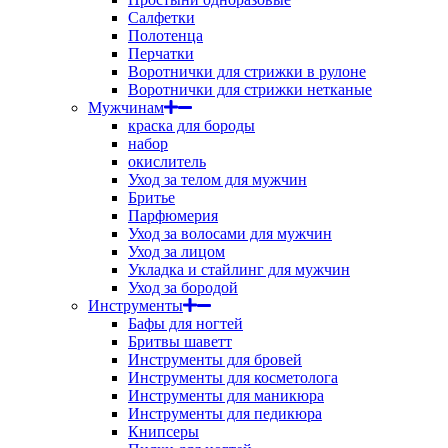
Салфетки
Полотенца
Перчатки
Воротнички для стрижки в рулоне
Воротнички для стрижки нетканые
Мужчинам
краска для бороды
набор
окислитель
Уход за телом для мужчин
Бритье
Парфюмерия
Уход за волосами для мужчин
Уход за лицом
Укладка и стайлинг для мужчин
Уход за бородой
Инструменты
Бафы для ногтей
Бритвы шаветт
Инструменты для бровей
Инструменты для косметолога
Инструменты для маникюра
Инструменты для педикюра
Книпсеры