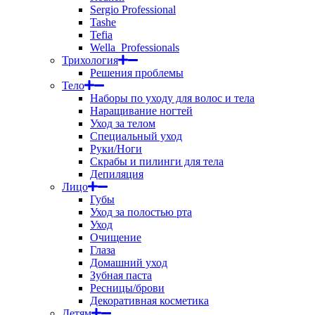
Sergio Professional
Tashe
Tefia
Wella_Professionals
Трихология
Решения проблемы
Тело
Наборы по уходу для волос и тела
Наращивание ногтей
Уход за телом
Специальный уход
Руки/Ноги
Скрабы и пилинги для тела
Депиляция
Лицо
Губы
Уход за полостью рта
Уход
Очищение
Глаза
Домашний уход
Зубная паста
Ресницы/брови
Декоративная косметика
Детям