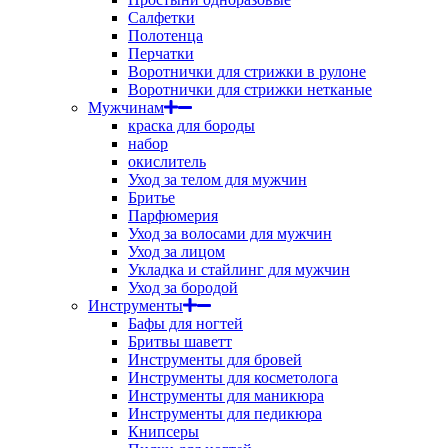
Салфетки
Полотенца
Перчатки
Воротнички для стрижки в рулоне
Воротнички для стрижки нетканые
Мужчинам
краска для бороды
набор
окислитель
Уход за телом для мужчин
Бритье
Парфюмерия
Уход за волосами для мужчин
Уход за лицом
Укладка и стайлинг для мужчин
Уход за бородой
Инструменты
Бафы для ногтей
Бритвы шаветт
Инструменты для бровей
Инструменты для косметолога
Инструменты для маникюра
Инструменты для педикюра
Книпсеры