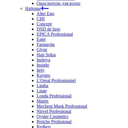
Окислители для волос
Наборы
Alter Ego
CHI
Concept
DSD de luxe
EPICA Professional
Estel
Farmavita
Glynt
Hair Sekta
Inebrya
Insight
Itely
Kaypro
L'Oreal Professionnel
Limba
Lisap
Londa Professional
Matrix
Mocheqi Musk Professional
Nirvel Professional
Oyster Cosmetics
Periche Profesional
Redken