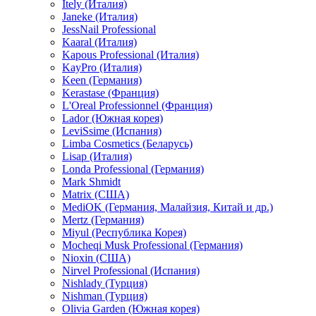
Itely (Италия)
Janeke (Италия)
JessNail Professional
Kaaral (Италия)
Kapous Professional (Италия)
KayPro (Италия)
Keen (Германия)
Kerastase (Франция)
L'Oreal Professionnel (Франция)
Lador (Южная корея)
LeviSsime (Испания)
Limba Cosmetics (Беларусь)
Lisap (Италия)
Londa Professional (Германия)
Mark Shmidt
Matrix (США)
MediOK (Германия, Малайзия, Китай и др.)
Mertz (Германия)
Miyul (Республика Корея)
Mocheqi Musk Professional (Германия)
Nioxin (США)
Nirvel Professional (Испания)
Nishlady (Турция)
Nishman (Турция)
Olivia Garden (Южная корея)