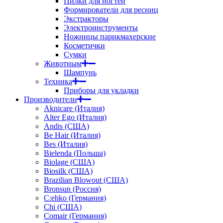
Пилки для ногтей
Формирователи для ресниц
Экстракторы
Электроинструменты
Ножницы парикмахерские
Косметички
Сумки
Животным
Шампунь
Техника
Приборы для укладки
Производители
Aknicare (Италия)
Alter Ego (Италия)
Andis (США)
Be Hair (Италия)
Bes (Италия)
Bielenda (Польша)
Biolage (США)
Biosilk (США)
Brazilian Blowout (США)
Bronsun (Россия)
C:ehko (Германия)
Chi (США)
Comair (Германия)