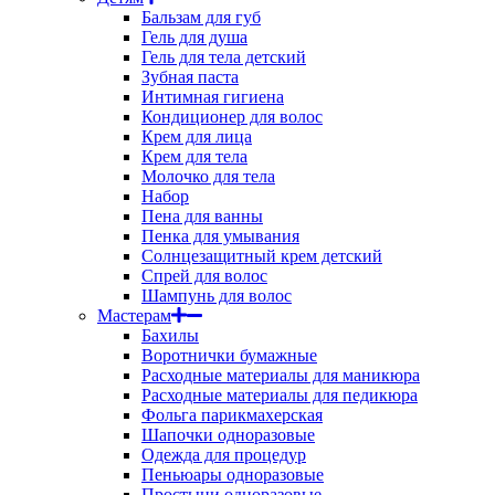
Бальзам для губ
Гель для душа
Гель для тела детский
Зубная паста
Интимная гигиена
Кондиционер для волос
Крем для лица
Крем для тела
Молочко для тела
Набор
Пена для ванны
Пенка для умывания
Солнцезащитный крем детский
Спрей для волос
Шампунь для волос
Мастерам
Бахилы
Воротнички бумажные
Расходные материалы для маникюра
Расходные материалы для педикюра
Фольга парикмахерская
Шапочки одноразовые
Одежда для процедур
Пеньюары одноразовые
Простыни одноразовые