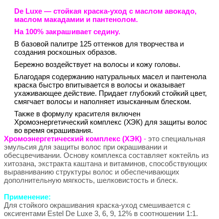
De Luxe
— стойкая краска-уход с маслом авокадо,
маслом макадамии и пантенолом.
На 100% закрашивает седину.
В базовой палитре 125 оттенков для творчества и
создания роскошных образов.
Бережно воздействует на волосы и кожу головы.
Благодаря содержанию натуральных масел и пантенола
краска быстро впитывается в волосы и оказывает
ухаживающее действие. Придает глубокий стойкий цвет,
смягчает волосы и наполняет изысканным блеском.
Также в формулу красителя включен
Хромоэнергетический комплекс (ХЭК) для защиты волос
во время окрашивания.
Хромоэнергетический комплекс (ХЭК)
-
это специальная
эмульсия для защиты волос при окрашивании и
обесцвечивании. Основу комплекса составляет коктейль из
хитозана, экстракта каштана и витаминов, способствующих
выравниванию структуры волос и обеспечивающих
дополнительную мягкость, шелковистость и блеск.
Применение:
Для стойкого окрашивания краска-уход смешивается с
оксигентами Estel De Luxe 3, 6, 9, 12% в соотношении 1:1.