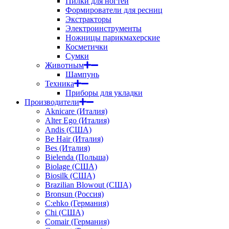
Пилки для ногтей
Формирователи для ресниц
Экстракторы
Электроинструменты
Ножницы парикмахерские
Косметички
Сумки
Животным
Шампунь
Техника
Приборы для укладки
Производители
Aknicare (Италия)
Alter Ego (Италия)
Andis (США)
Be Hair (Италия)
Bes (Италия)
Bielenda (Польша)
Biolage (США)
Biosilk (США)
Brazilian Blowout (США)
Bronsun (Россия)
C:ehko (Германия)
Chi (США)
Comair (Германия)