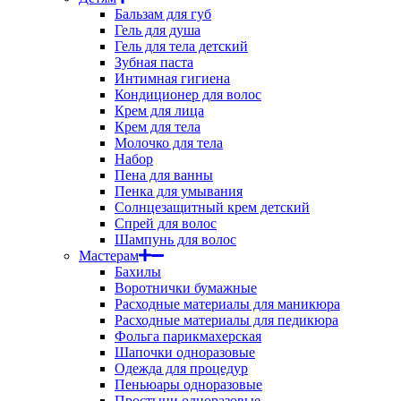
Бальзам для губ
Гель для душа
Гель для тела детский
Зубная паста
Интимная гигиена
Кондиционер для волос
Крем для лица
Крем для тела
Молочко для тела
Набор
Пена для ванны
Пенка для умывания
Солнцезащитный крем детский
Спрей для волос
Шампунь для волос
Мастерам
Бахилы
Воротнички бумажные
Расходные материалы для маникюра
Расходные материалы для педикюра
Фольга парикмахерская
Шапочки одноразовые
Одежда для процедур
Пеньюары одноразовые
Простыни одноразовые