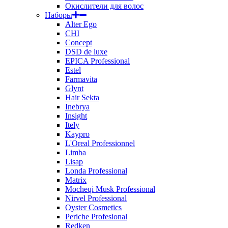
Окислители для волос
Наборы
Alter Ego
CHI
Concept
DSD de luxe
EPICA Professional
Estel
Farmavita
Glynt
Hair Sekta
Inebrya
Insight
Itely
Kaypro
L'Oreal Professionnel
Limba
Lisap
Londa Professional
Matrix
Mocheqi Musk Professional
Nirvel Professional
Oyster Cosmetics
Periche Profesional
Redken