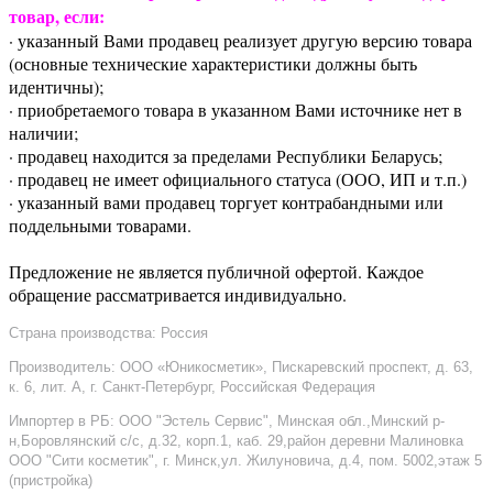
товар, если:
· указанный Вами продавец реализует другую версию товара
(основные технические характеристики должны быть
идентичны);
· приобретаемого товара в указанном Вами источнике нет в
наличии;
· продавец находится за пределами Республики Беларусь;
· продавец не имеет официального статуса (ООО, ИП и т.п.)
· указанный вами продавец торгует контрабандными или
поддельными товарами.
Предложение не является публичной офертой. Каждое
обращение рассматривается индивидуально.
Страна производства: Россия
Производитель: ООО «Юникосметик», Пискаревский проспект, д. 63,
к. 6, лит. А, г. Санкт-Петербург, Российская Федерация
Импортер в РБ: ООО "Эстель Сервис", Минская обл.,Минский р-
н,Боровлянский с/с, д.32, корп.1, каб. 29,район деревни Малиновка
ООО "Сити косметик", г. Минск,ул. Жилуновича, д.4, пом. 5002,этаж 5
(пристройка)