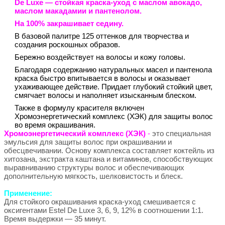
De Luxe
— стойкая краска-уход с маслом авокадо,
маслом макадамии и пантенолом.
На 100% закрашивает седину.
В базовой палитре 125 оттенков для творчества и
создания роскошных образов.
Бережно воздействует на волосы и кожу головы.
Благодаря содержанию натуральных масел и пантенола
краска быстро впитывается в волосы и оказывает
ухаживающее действие. Придает глубокий стойкий цвет,
смягчает волосы и наполняет изысканным блеском.
Также в формулу красителя включен
Хромоэнергетический комплекс (ХЭК) для защиты волос
во время окрашивания.
Хромоэнергетический комплекс (ХЭК)
-
это специальная
эмульсия для защиты волос при окрашивании и
обесцвечивании. Основу комплекса составляет коктейль из
хитозана, экстракта каштана и витаминов, способствующих
выравниванию структуры волос и обеспечивающих
дополнительную мягкость, шелковистость и блеск.
Применение:
Для стойкого окрашивания краска-уход смешивается с
оксигентами Estel De Luxe 3, 6, 9, 12% в соотношении 1:1.
Время выдержки — 35 минут.