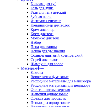
Бальзам для губ
Гель для душа
Гель для тела детский
Зубная паста
Интимная гигиена
Кондиционер для волос
Крем для лица
Крем для тела
Молочко для тела
Набор
Пена для ванны
Пенка для умывания
Солнцезащитный крем детский
Спрей для волос
Шампунь для волос
Мастерам
Бахилы
Воротнички бумажные
Расходные материалы для маникюра
Расходные материалы для педикюра
Фольга парикмахерская
Шапочки одноразовые
Одежда для процедур
Пеньюары одноразовые
Простыни одноразовые