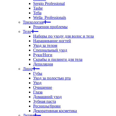
Sergio Professional
Tashe
Tefia
Wella_Professionals
Трихология
Решения проблемы
Тело
Наборы по уходу для волос и тела
Наращивание ногтей
Уход за телом
Специальный уход
Руки/Ноги
Скрабы и пилинги для тела
Депиляция
Лицо
Губы
Уход за полостью рта
Уход
Очищение
Глаза
Домашний уход
Зубная паста
Ресницы/брови
Декоративная косметика
Детям