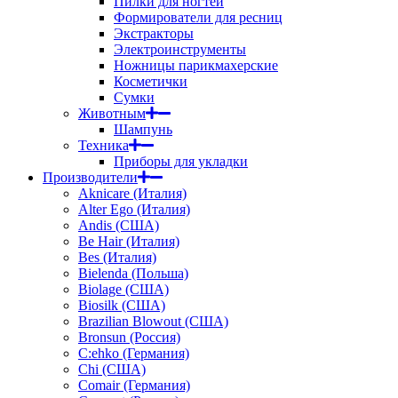
Пилки для ногтей
Формирователи для ресниц
Экстракторы
Электроинструменты
Ножницы парикмахерские
Косметички
Сумки
Животным
Шампунь
Техника
Приборы для укладки
Производители
Aknicare (Италия)
Alter Ego (Италия)
Andis (США)
Be Hair (Италия)
Bes (Италия)
Bielenda (Польша)
Biolage (США)
Biosilk (США)
Brazilian Blowout (США)
Bronsun (Россия)
C:ehko (Германия)
Chi (США)
Comair (Германия)