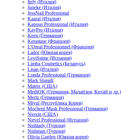
Itely (Италия)
Janeke (Италия)
JessNail Professional
Kaaral (Италия)
Kapous Professional (Италия)
KayPro (Италия)
Keen (Германия)
Kerastase (Франция)
L'Oreal Professionnel (Франция)
Lador (Южная корея)
LeviSsime (Испания)
Limba Cosmetics (Беларусь)
Lisap (Италия)
Londa Professional (Германия)
Mark Shmidt
Matrix (США)
MediOK (Германия, Малайзия, Китай и др.)
Mertz (Германия)
Miyul (Республика Корея)
Mocheqi Musk Professional (Германия)
Nioxin (США)
Nirvel Professional (Испания)
Nishlady (Турция)
Nishman (Турция)
Olivia Garden (Южная корея)