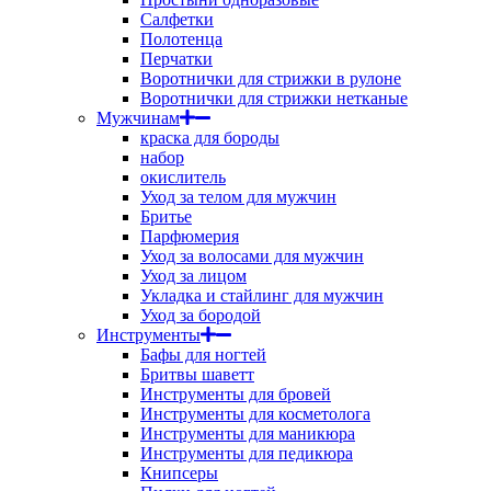
Салфетки
Полотенца
Перчатки
Воротнички для стрижки в рулоне
Воротнички для стрижки нетканые
Мужчинам
краска для бороды
набор
окислитель
Уход за телом для мужчин
Бритье
Парфюмерия
Уход за волосами для мужчин
Уход за лицом
Укладка и стайлинг для мужчин
Уход за бородой
Инструменты
Бафы для ногтей
Бритвы шаветт
Инструменты для бровей
Инструменты для косметолога
Инструменты для маникюра
Инструменты для педикюра
Книпсеры