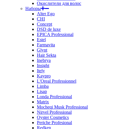
Окислители для волос
Наборы
Alter Ego
CHI
Concept
DSD de luxe
EPICA Professional
Estel
Farmavita
Glynt
Hair Sekta
Inebrya
Insight
Itely
Kaypro
L'Oreal Professionnel
Limba
Lisap
Londa Professional
Matrix
Mocheqi Musk Professional
Nirvel Professional
Oyster Cosmetics
Periche Profesional
Redken