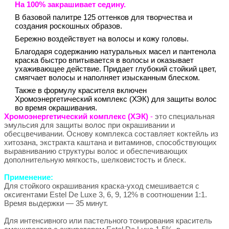
На 100% закрашивает седину.
В базовой палитре 125 оттенков для творчества и
создания роскошных образов.
Бережно воздействует на волосы и кожу головы.
Благодаря содержанию натуральных масел и пантенола
краска быстро впитывается в волосы и оказывает
ухаживающее действие. Придает глубокий стойкий цвет,
смягчает волосы и наполняет изысканным блеском.
Также в формулу красителя включен
Хромоэнергетический комплекс (ХЭК) для защиты волос
во время окрашивания.
Хромоэнергетический комплекс (ХЭК)
-
это специальная
эмульсия для защиты волос при окрашивании и
обесцвечивании. Основу комплекса составляет коктейль из
хитозана, экстракта каштана и витаминов, способствующих
выравниванию структуры волос и обеспечивающих
дополнительную мягкость, шелковистость и блеск.
Применение:
Для стойкого окрашивания краска-уход смешивается с
оксигентами Estel De Luxe 3, 6, 9, 12% в соотношении 1:1.
Время выдержки — 35 минут.
Для интенсивного или пастельного тонирования краситель