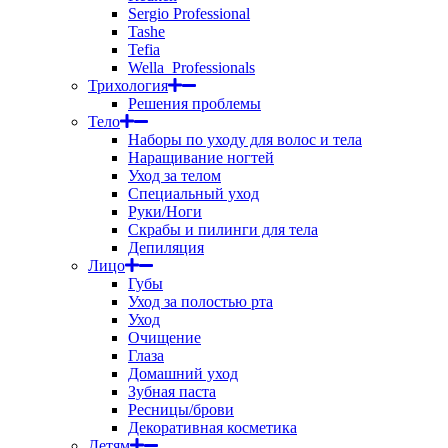
Sergio Professional
Tashe
Tefia
Wella_Professionals
Трихология
Решения проблемы
Тело
Наборы по уходу для волос и тела
Наращивание ногтей
Уход за телом
Специальный уход
Руки/Ноги
Скрабы и пилинги для тела
Депиляция
Лицо
Губы
Уход за полостью рта
Уход
Очищение
Глаза
Домашний уход
Зубная паста
Ресницы/брови
Декоративная косметика
Детям