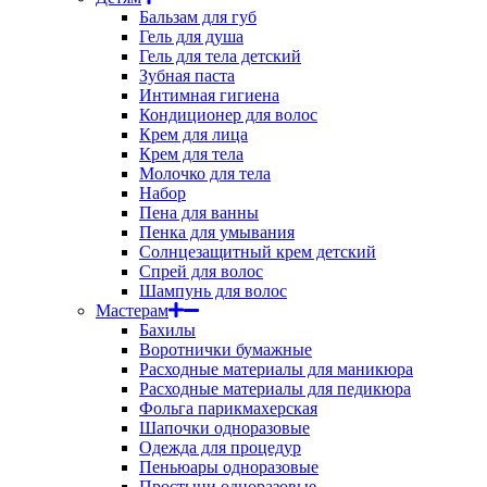
Бальзам для губ
Гель для душа
Гель для тела детский
Зубная паста
Интимная гигиена
Кондиционер для волос
Крем для лица
Крем для тела
Молочко для тела
Набор
Пена для ванны
Пенка для умывания
Солнцезащитный крем детский
Спрей для волос
Шампунь для волос
Мастерам
Бахилы
Воротнички бумажные
Расходные материалы для маникюра
Расходные материалы для педикюра
Фольга парикмахерская
Шапочки одноразовые
Одежда для процедур
Пеньюары одноразовые
Простыни одноразовые