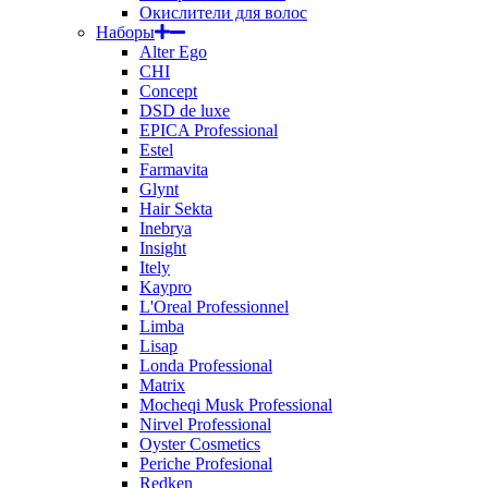
Окислители для волос
Наборы
Alter Ego
CHI
Concept
DSD de luxe
EPICA Professional
Estel
Farmavita
Glynt
Hair Sekta
Inebrya
Insight
Itely
Kaypro
L'Oreal Professionnel
Limba
Lisap
Londa Professional
Matrix
Mocheqi Musk Professional
Nirvel Professional
Oyster Cosmetics
Periche Profesional
Redken