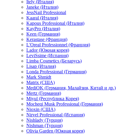
Itely (Италия)
Janeke (Италия)
JessNail Professional
Kaaral (Италия)
Kapous Professional (Италия)
KayPro (Италия)
Keen (Германия)
Kerastase (Франция)
L'Oreal Professionnel (Франция)
Lador (Южная корея)
LeviSsime (Испания)
Limba Cosmetics (Беларусь)
Lisap (Италия)
Londa Professional (Германия)
Mark Shmidt
Matrix (США)
MediOK (Германия, Малайзия, Китай и др.)
Mertz (Германия)
Miyul (Республика Корея)
Mocheqi Musk Professional (Германия)
Nioxin (США)
Nirvel Professional (Испания)
Nishlady (Турция)
Nishman (Турция)
Olivia Garden (Южная корея)