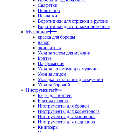
Салфетки
Полотенца
Перчатки
Воротнички для стрижки в рулоне
Воротнички для стрижки нетканые
Мужчинам
краска для бороды
набор
окислитель
Уход за телом для мужчин
Бритье
Парфюмерия
Уход за волосами для мужчин
Уход за лицом
Укладка и стайлинг для мужчин
Уход за бородой
Инструменты
Бафы для ногтей
Бритвы шаветт
Инструменты для бровей
Инструменты для косметолога
Инструменты для маникюра
Инструменты для педикюра
Книпсеры