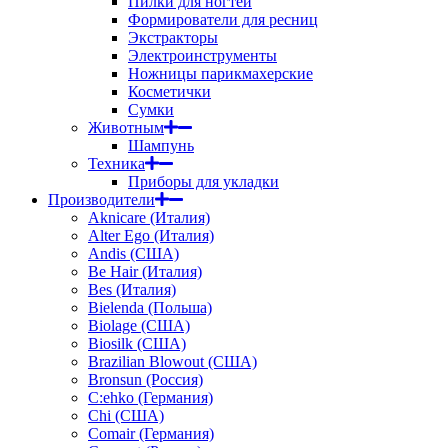
Пилки для ногтей
Формирователи для ресниц
Экстракторы
Электроинструменты
Ножницы парикмахерские
Косметички
Сумки
Животным
Шампунь
Техника
Приборы для укладки
Производители
Aknicare (Италия)
Alter Ego (Италия)
Andis (США)
Be Hair (Италия)
Bes (Италия)
Bielenda (Польша)
Biolage (США)
Biosilk (США)
Brazilian Blowout (США)
Bronsun (Россия)
C:ehko (Германия)
Chi (США)
Comair (Германия)