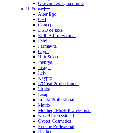
Окислители для волос
Наборы
Alter Ego
CHI
Concept
DSD de luxe
EPICA Professional
Estel
Farmavita
Glynt
Hair Sekta
Inebrya
Insight
Itely
Kaypro
L'Oreal Professionnel
Limba
Lisap
Londa Professional
Matrix
Mocheqi Musk Professional
Nirvel Professional
Oyster Cosmetics
Periche Profesional
Redken