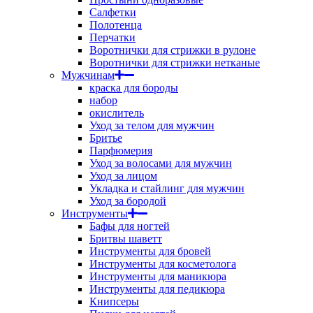
Салфетки
Полотенца
Перчатки
Воротнички для стрижки в рулоне
Воротнички для стрижки нетканые
Мужчинам
краска для бороды
набор
окислитель
Уход за телом для мужчин
Бритье
Парфюмерия
Уход за волосами для мужчин
Уход за лицом
Укладка и стайлинг для мужчин
Уход за бородой
Инструменты
Бафы для ногтей
Бритвы шаветт
Инструменты для бровей
Инструменты для косметолога
Инструменты для маникюра
Инструменты для педикюра
Книпсеры