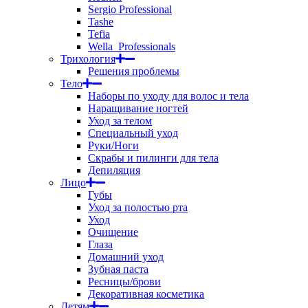
Sergio Professional
Tashe
Tefia
Wella_Professionals
Трихология
Решения проблемы
Тело
Наборы по уходу для волос и тела
Наращивание ногтей
Уход за телом
Специальный уход
Руки/Ноги
Скрабы и пилинги для тела
Депиляция
Лицо
Губы
Уход за полостью рта
Уход
Очищение
Глаза
Домашний уход
Зубная паста
Ресницы/брови
Декоративная косметика
Детям