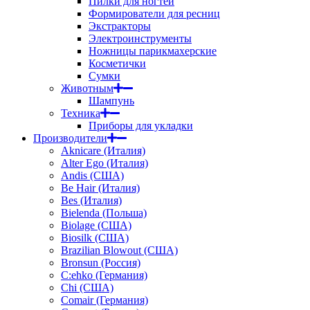
Пилки для ногтей
Формирователи для ресниц
Экстракторы
Электроинструменты
Ножницы парикмахерские
Косметички
Сумки
Животным
Шампунь
Техника
Приборы для укладки
Производители
Aknicare (Италия)
Alter Ego (Италия)
Andis (США)
Be Hair (Италия)
Bes (Италия)
Bielenda (Польша)
Biolage (США)
Biosilk (США)
Brazilian Blowout (США)
Bronsun (Россия)
C:ehko (Германия)
Chi (США)
Comair (Германия)