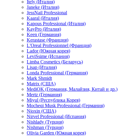
Itely (Италия)
Janeke (Италия)
JessNail Professional
Kaaral (Италия)
Kapous Professional (Италия)
KayPro (Италия)
Keen (Германия)
Kerastase (Франция)
L'Oreal Professionnel (Франция)
Lador (Южная корея)
LeviSsime (Испания)
Limba Cosmetics (Беларусь)
Lisap (Италия)
Londa Professional (Германия)
Mark Shmidt
Matrix (США)
MediOK (Германия, Малайзия, Китай и др.)
Mertz (Германия)
Miyul (Республика Корея)
Mocheqi Musk Professional (Германия)
Nioxin (США)
Nirvel Professional (Испания)
Nishlady (Турция)
Nishman (Турция)
Olivia Garden (Южная корея)