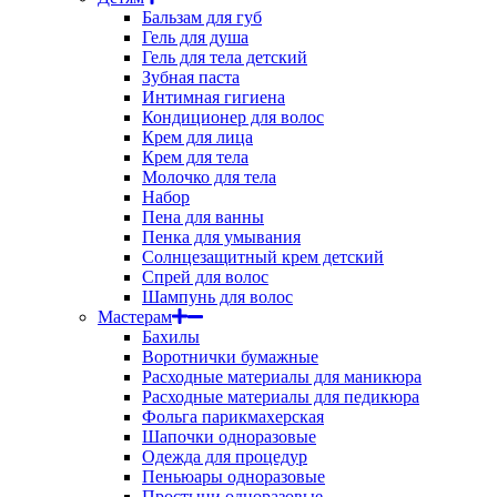
Бальзам для губ
Гель для душа
Гель для тела детский
Зубная паста
Интимная гигиена
Кондиционер для волос
Крем для лица
Крем для тела
Молочко для тела
Набор
Пена для ванны
Пенка для умывания
Солнцезащитный крем детский
Спрей для волос
Шампунь для волос
Мастерам
Бахилы
Воротнички бумажные
Расходные материалы для маникюра
Расходные материалы для педикюра
Фольга парикмахерская
Шапочки одноразовые
Одежда для процедур
Пеньюары одноразовые
Простыни одноразовые