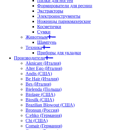
Пилки для ногтей
Формирователи для ресниц
Экстракторы
Электроинструменты
Ножницы парикмахерские
Косметички
Сумки
Животным
Шампунь
Техника
Приборы для укладки
Производители
Aknicare (Италия)
Alter Ego (Италия)
Andis (США)
Be Hair (Италия)
Bes (Италия)
Bielenda (Польша)
Biolage (США)
Biosilk (США)
Brazilian Blowout (США)
Bronsun (Россия)
C:ehko (Германия)
Chi (США)
Comair (Германия)