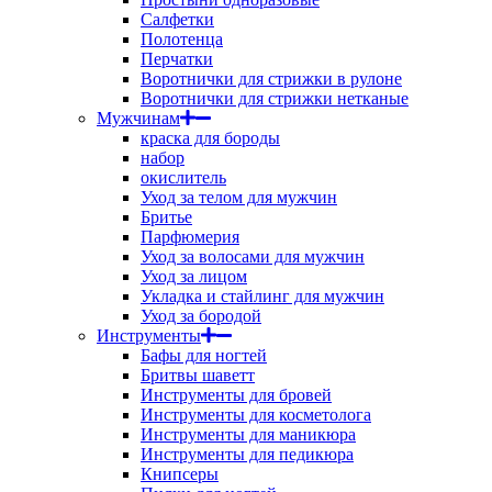
Салфетки
Полотенца
Перчатки
Воротнички для стрижки в рулоне
Воротнички для стрижки нетканые
Мужчинам
краска для бороды
набор
окислитель
Уход за телом для мужчин
Бритье
Парфюмерия
Уход за волосами для мужчин
Уход за лицом
Укладка и стайлинг для мужчин
Уход за бородой
Инструменты
Бафы для ногтей
Бритвы шаветт
Инструменты для бровей
Инструменты для косметолога
Инструменты для маникюра
Инструменты для педикюра
Книпсеры