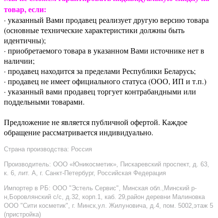
товар, если:
· указанный Вами продавец реализует другую версию товара
(основные технические характеристики должны быть
идентичны);
· приобретаемого товара в указанном Вами источнике нет в
наличии;
· продавец находится за пределами Республики Беларусь;
· продавец не имеет официального статуса (ООО, ИП и т.п.)
· указанный вами продавец торгует контрабандными или
поддельными товарами.
Предложение не является публичной офертой. Каждое
обращение рассматривается индивидуально.
Страна производства: Россия
Производитель: ООО «Юникосметик», Пискаревский проспект, д. 63,
к. 6, лит. А, г. Санкт-Петербург, Российская Федерация
Импортер в РБ: ООО "Эстель Сервис", Минская обл.,Минский р-
н,Боровлянский с/с, д.32, корп.1, каб. 29,район деревни Малиновка
ООО "Сити косметик", г. Минск,ул. Жилуновича, д.4, пом. 5002,этаж 5
(пристройка)