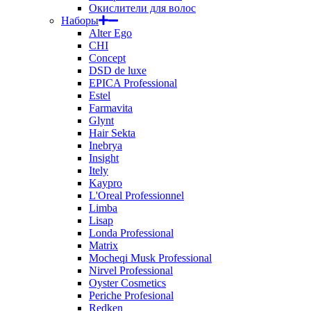
Окислители для волос
Наборы
Alter Ego
CHI
Concept
DSD de luxe
EPICA Professional
Estel
Farmavita
Glynt
Hair Sekta
Inebrya
Insight
Itely
Kaypro
L'Oreal Professionnel
Limba
Lisap
Londa Professional
Matrix
Mocheqi Musk Professional
Nirvel Professional
Oyster Cosmetics
Periche Profesional
Redken