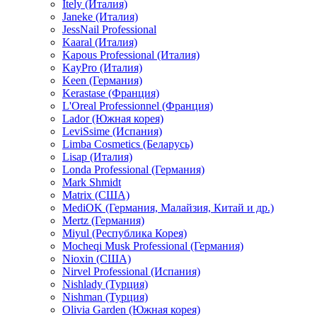
Itely (Италия)
Janeke (Италия)
JessNail Professional
Kaaral (Италия)
Kapous Professional (Италия)
KayPro (Италия)
Keen (Германия)
Kerastase (Франция)
L'Oreal Professionnel (Франция)
Lador (Южная корея)
LeviSsime (Испания)
Limba Cosmetics (Беларусь)
Lisap (Италия)
Londa Professional (Германия)
Mark Shmidt
Matrix (США)
MediOK (Германия, Малайзия, Китай и др.)
Mertz (Германия)
Miyul (Республика Корея)
Mocheqi Musk Professional (Германия)
Nioxin (США)
Nirvel Professional (Испания)
Nishlady (Турция)
Nishman (Турция)
Olivia Garden (Южная корея)