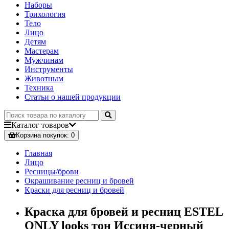
Наборы
Трихология
Тело
Лицо
Детям
Мастерам
Мужчинам
Инструменты
Животным
Техника
Статьи о нашей продукции
Каталог
товаров
Корзина
покупок
: 0
Главная
Лицо
Ресницы/брови
Окрашивание ресниц и бровей
Краски для ресниц и бровей
Краска для бровей и ресниц ESTEL
ONLY looks тон Иссиня-черный