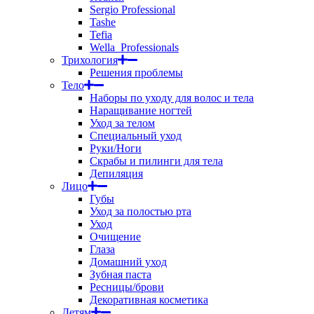
Sergio Professional
Tashe
Tefia
Wella_Professionals
Трихология
Решения проблемы
Тело
Наборы по уходу для волос и тела
Наращивание ногтей
Уход за телом
Специальный уход
Руки/Ноги
Скрабы и пилинги для тела
Депиляция
Лицо
Губы
Уход за полостью рта
Уход
Очищение
Глаза
Домашний уход
Зубная паста
Ресницы/брови
Декоративная косметика
Детям