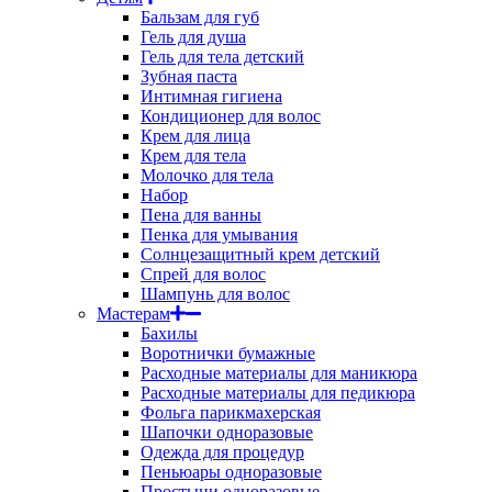
Бальзам для губ
Гель для душа
Гель для тела детский
Зубная паста
Интимная гигиена
Кондиционер для волос
Крем для лица
Крем для тела
Молочко для тела
Набор
Пена для ванны
Пенка для умывания
Солнцезащитный крем детский
Спрей для волос
Шампунь для волос
Мастерам
Бахилы
Воротнички бумажные
Расходные материалы для маникюра
Расходные материалы для педикюра
Фольга парикмахерская
Шапочки одноразовые
Одежда для процедур
Пеньюары одноразовые
Простыни одноразовые