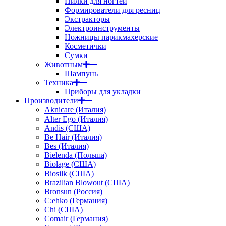
Пилки для ногтей
Формирователи для ресниц
Экстракторы
Электроинструменты
Ножницы парикмахерские
Косметички
Сумки
Животным
Шампунь
Техника
Приборы для укладки
Производители
Aknicare (Италия)
Alter Ego (Италия)
Andis (США)
Be Hair (Италия)
Bes (Италия)
Bielenda (Польша)
Biolage (США)
Biosilk (США)
Brazilian Blowout (США)
Bronsun (Россия)
C:ehko (Германия)
Chi (США)
Comair (Германия)