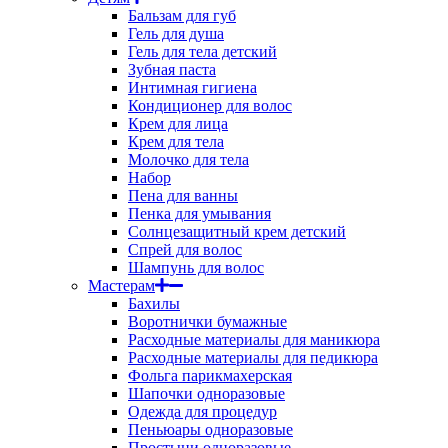
Бальзам для губ
Гель для душа
Гель для тела детский
Зубная паста
Интимная гигиена
Кондиционер для волос
Крем для лица
Крем для тела
Молочко для тела
Набор
Пена для ванны
Пенка для умывания
Солнцезащитный крем детский
Спрей для волос
Шампунь для волос
Мастерам
Бахилы
Воротнички бумажные
Расходные материалы для маникюра
Расходные материалы для педикюра
Фольга парикмахерская
Шапочки одноразовые
Одежда для процедур
Пеньюары одноразовые
Простыни одноразовые