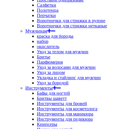
Салфетки
Полотенца
Перчатки
Воротнички для стрижки в рулоне
Воротнички для стрижки нетканые
Мужчинам
краска для бороды
набор
окислитель
Уход за телом для мужчин
Бритье
Парфюмерия
Уход за волосами для мужчин
Уход за лицом
Укладка и стайлинг для мужчин
Уход за бородой
Инструменты
Бафы для ногтей
Бритвы шаветт
Инструменты для бровей
Инструменты для косметолога
Инструменты для маникюра
Инструменты для педикюра
Книпсеры