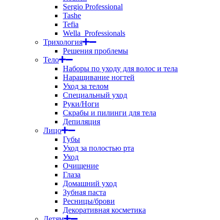
Sergio Professional
Tashe
Tefia
Wella_Professionals
Трихология
Решения проблемы
Тело
Наборы по уходу для волос и тела
Наращивание ногтей
Уход за телом
Специальный уход
Руки/Ноги
Скрабы и пилинги для тела
Депиляция
Лицо
Губы
Уход за полостью рта
Уход
Очищение
Глаза
Домашний уход
Зубная паста
Ресницы/брови
Декоративная косметика
Детям