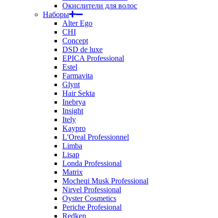
Окислители для волос
Наборы
Alter Ego
CHI
Concept
DSD de luxe
EPICA Professional
Estel
Farmavita
Glynt
Hair Sekta
Inebrya
Insight
Itely
Kaypro
L'Oreal Professionnel
Limba
Lisap
Londa Professional
Matrix
Mocheqi Musk Professional
Nirvel Professional
Oyster Cosmetics
Periche Profesional
Redken