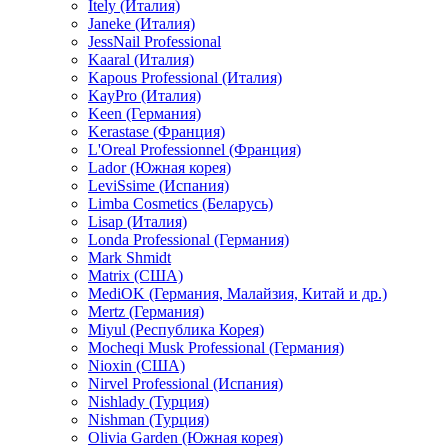
Itely (Италия)
Janeke (Италия)
JessNail Professional
Kaaral (Италия)
Kapous Professional (Италия)
KayPro (Италия)
Keen (Германия)
Kerastase (Франция)
L'Oreal Professionnel (Франция)
Lador (Южная корея)
LeviSsime (Испания)
Limba Cosmetics (Беларусь)
Lisap (Италия)
Londa Professional (Германия)
Mark Shmidt
Matrix (США)
MediOK (Германия, Малайзия, Китай и др.)
Mertz (Германия)
Miyul (Республика Корея)
Mocheqi Musk Professional (Германия)
Nioxin (США)
Nirvel Professional (Испания)
Nishlady (Турция)
Nishman (Турция)
Olivia Garden (Южная корея)