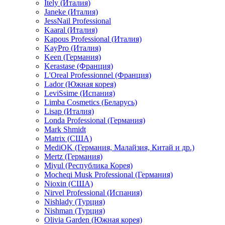
Itely (Италия)
Janeke (Италия)
JessNail Professional
Kaaral (Италия)
Kapous Professional (Италия)
KayPro (Италия)
Keen (Германия)
Kerastase (Франция)
L'Oreal Professionnel (Франция)
Lador (Южная корея)
LeviSsime (Испания)
Limba Cosmetics (Беларусь)
Lisap (Италия)
Londa Professional (Германия)
Mark Shmidt
Matrix (США)
MediOK (Германия, Малайзия, Китай и др.)
Mertz (Германия)
Miyul (Республика Корея)
Mocheqi Musk Professional (Германия)
Nioxin (США)
Nirvel Professional (Испания)
Nishlady (Турция)
Nishman (Турция)
Olivia Garden (Южная корея)