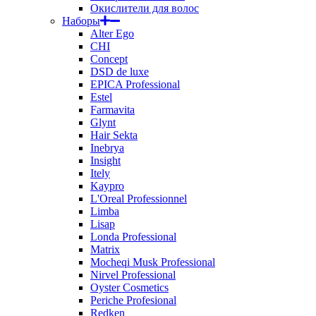
Окислители для волос
Наборы
Alter Ego
CHI
Concept
DSD de luxe
EPICA Professional
Estel
Farmavita
Glynt
Hair Sekta
Inebrya
Insight
Itely
Kaypro
L'Oreal Professionnel
Limba
Lisap
Londa Professional
Matrix
Mocheqi Musk Professional
Nirvel Professional
Oyster Cosmetics
Periche Profesional
Redken