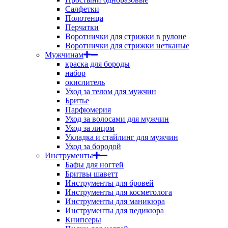
Салфетки
Полотенца
Перчатки
Воротнички для стрижки в рулоне
Воротнички для стрижки нетканые
Мужчинам
краска для бороды
набор
окислитель
Уход за телом для мужчин
Бритье
Парфюмерия
Уход за волосами для мужчин
Уход за лицом
Укладка и стайлинг для мужчин
Уход за бородой
Инструменты
Бафы для ногтей
Бритвы шаветт
Инструменты для бровей
Инструменты для косметолога
Инструменты для маникюра
Инструменты для педикюра
Книпсеры