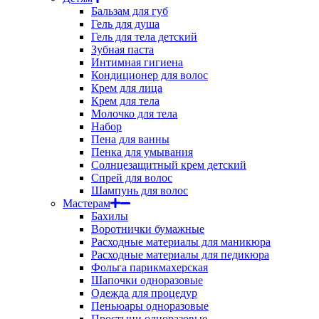
Бальзам для губ
Гель для душа
Гель для тела детский
Зубная паста
Интимная гигиена
Кондиционер для волос
Крем для лица
Крем для тела
Молочко для тела
Набор
Пена для ванны
Пенка для умывания
Солнцезащитный крем детский
Спрей для волос
Шампунь для волос
Мастерам
Бахилы
Воротнички бумажные
Расходные материалы для маникюра
Расходные материалы для педикюра
Фольга парикмахерская
Шапочки одноразовые
Одежда для процедур
Пеньюары одноразовые
Простыни одноразовые