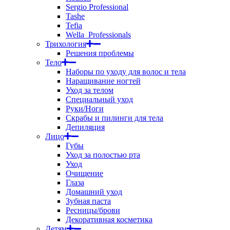
Sergio Professional
Tashe
Tefia
Wella_Professionals
Трихология
Решения проблемы
Тело
Наборы по уходу для волос и тела
Наращивание ногтей
Уход за телом
Специальный уход
Руки/Ноги
Скрабы и пилинги для тела
Депиляция
Лицо
Губы
Уход за полостью рта
Уход
Очищение
Глаза
Домашний уход
Зубная паста
Ресницы/брови
Декоративная косметика
Детям