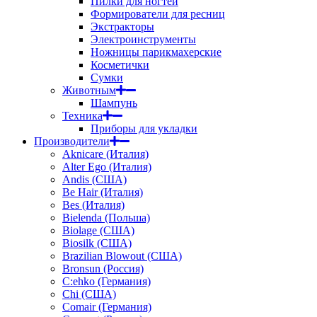
Пилки для ногтей
Формирователи для ресниц
Экстракторы
Электроинструменты
Ножницы парикмахерские
Косметички
Сумки
Животным
Шампунь
Техника
Приборы для укладки
Производители
Aknicare (Италия)
Alter Ego (Италия)
Andis (США)
Be Hair (Италия)
Bes (Италия)
Bielenda (Польша)
Biolage (США)
Biosilk (США)
Brazilian Blowout (США)
Bronsun (Россия)
C:ehko (Германия)
Chi (США)
Comair (Германия)