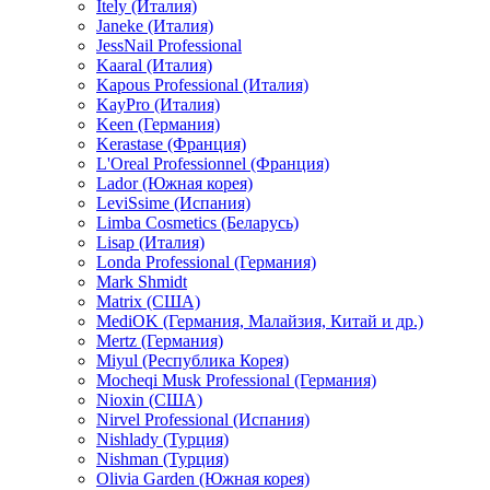
Itely (Италия)
Janeke (Италия)
JessNail Professional
Kaaral (Италия)
Kapous Professional (Италия)
KayPro (Италия)
Keen (Германия)
Kerastase (Франция)
L'Oreal Professionnel (Франция)
Lador (Южная корея)
LeviSsime (Испания)
Limba Cosmetics (Беларусь)
Lisap (Италия)
Londa Professional (Германия)
Mark Shmidt
Matrix (США)
MediOK (Германия, Малайзия, Китай и др.)
Mertz (Германия)
Miyul (Республика Корея)
Mocheqi Musk Professional (Германия)
Nioxin (США)
Nirvel Professional (Испания)
Nishlady (Турция)
Nishman (Турция)
Olivia Garden (Южная корея)