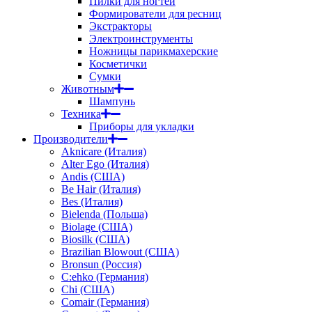
Пилки для ногтей
Формирователи для ресниц
Экстракторы
Электроинструменты
Ножницы парикмахерские
Косметички
Сумки
Животным
Шампунь
Техника
Приборы для укладки
Производители
Aknicare (Италия)
Alter Ego (Италия)
Andis (США)
Be Hair (Италия)
Bes (Италия)
Bielenda (Польша)
Biolage (США)
Biosilk (США)
Brazilian Blowout (США)
Bronsun (Россия)
C:ehko (Германия)
Chi (США)
Comair (Германия)