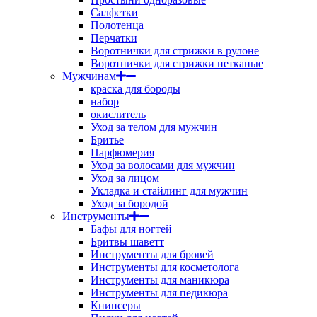
Салфетки
Полотенца
Перчатки
Воротнички для стрижки в рулоне
Воротнички для стрижки нетканые
Мужчинам
краска для бороды
набор
окислитель
Уход за телом для мужчин
Бритье
Парфюмерия
Уход за волосами для мужчин
Уход за лицом
Укладка и стайлинг для мужчин
Уход за бородой
Инструменты
Бафы для ногтей
Бритвы шаветт
Инструменты для бровей
Инструменты для косметолога
Инструменты для маникюра
Инструменты для педикюра
Книпсеры