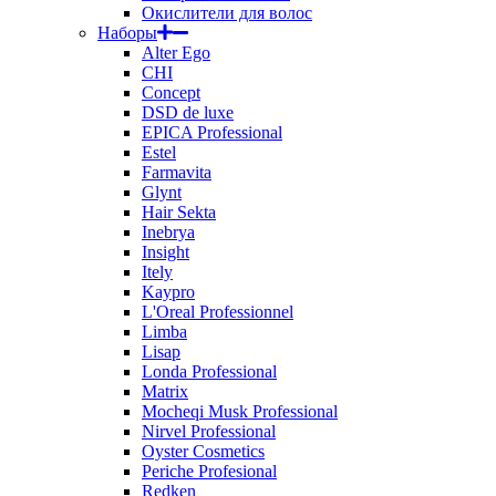
Окислители для волос
Наборы
Alter Ego
CHI
Concept
DSD de luxe
EPICA Professional
Estel
Farmavita
Glynt
Hair Sekta
Inebrya
Insight
Itely
Kaypro
L'Oreal Professionnel
Limba
Lisap
Londa Professional
Matrix
Mocheqi Musk Professional
Nirvel Professional
Oyster Cosmetics
Periche Profesional
Redken