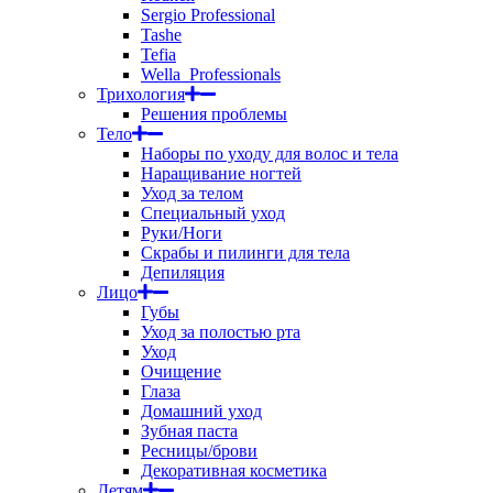
Sergio Professional
Tashe
Tefia
Wella_Professionals
Трихология
Решения проблемы
Тело
Наборы по уходу для волос и тела
Наращивание ногтей
Уход за телом
Специальный уход
Руки/Ноги
Скрабы и пилинги для тела
Депиляция
Лицо
Губы
Уход за полостью рта
Уход
Очищение
Глаза
Домашний уход
Зубная паста
Ресницы/брови
Декоративная косметика
Детям