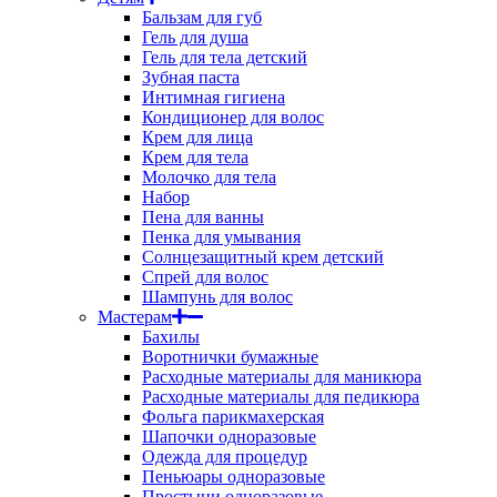
Бальзам для губ
Гель для душа
Гель для тела детский
Зубная паста
Интимная гигиена
Кондиционер для волос
Крем для лица
Крем для тела
Молочко для тела
Набор
Пена для ванны
Пенка для умывания
Солнцезащитный крем детский
Спрей для волос
Шампунь для волос
Мастерам
Бахилы
Воротнички бумажные
Расходные материалы для маникюра
Расходные материалы для педикюра
Фольга парикмахерская
Шапочки одноразовые
Одежда для процедур
Пеньюары одноразовые
Простыни одноразовые