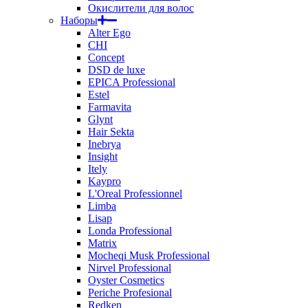
Окислители для волос
Наборы
Alter Ego
CHI
Concept
DSD de luxe
EPICA Professional
Estel
Farmavita
Glynt
Hair Sekta
Inebrya
Insight
Itely
Kaypro
L'Oreal Professionnel
Limba
Lisap
Londa Professional
Matrix
Mocheqi Musk Professional
Nirvel Professional
Oyster Cosmetics
Periche Profesional
Redken