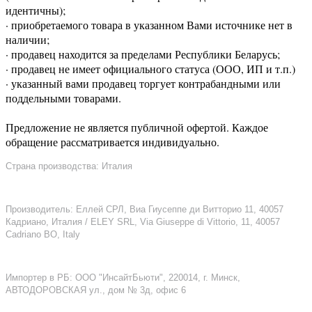
идентичны);
· приобретаемого товара в указанном Вами источнике нет в
наличии;
· продавец находится за пределами Республики Беларусь;
· продавец не имеет официального статуса (ООО, ИП и т.п.)
· указанный вами продавец торгует контрабандными или
поддельными товарами.
Предложение не является публичной офертой. Каждое
обращение рассматривается индивидуально.
Страна производства: Италия
Производитель: Еллей СРЛ, Виа Гиусеппе ди Витторио 11, 40057
Кадриано, Италия / ELEY SRL, Via Giuseppe di Vittorio, 11, 40057
Cadriano BO, Italy
Импортер в РБ: ООО "ИнсайтБьюти", 220014, г. Минск,
АВТОДОРОВСКАЯ ул., дом № 3д, офис 6