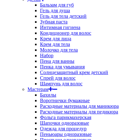
Бальзам для губ
Гель для душа
Гель для тела детский
Зубная паста
Интимная гигиена
Кондиционер для волос
Крем для лица
Крем для тела
Молочко для тела
Набор
Пена для ванны
Пенка для умывания
Солнцезащитный крем детский
Спрей для волос
Шампунь для волос
Мастерам
Бахилы
Воротнички бумажные
Расходные материалы для маникюра
Расходные материалы для педикюра
Фольга парикмахерская
Шапочки одноразовые
Одежда для процедур
Пеньюары одноразовые
Простыни одноразовые