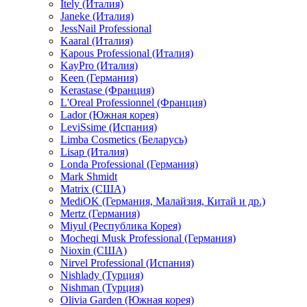
Itely (Италия)
Janeke (Италия)
JessNail Professional
Kaaral (Италия)
Kapous Professional (Италия)
KayPro (Италия)
Keen (Германия)
Kerastase (Франция)
L'Oreal Professionnel (Франция)
Lador (Южная корея)
LeviSsime (Испания)
Limba Cosmetics (Беларусь)
Lisap (Италия)
Londa Professional (Германия)
Mark Shmidt
Matrix (США)
MediOK (Германия, Малайзия, Китай и др.)
Mertz (Германия)
Miyul (Республика Корея)
Mocheqi Musk Professional (Германия)
Nioxin (США)
Nirvel Professional (Испания)
Nishlady (Турция)
Nishman (Турция)
Olivia Garden (Южная корея)