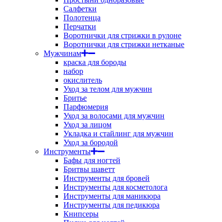
Салфетки
Полотенца
Перчатки
Воротнички для стрижки в рулоне
Воротнички для стрижки нетканые
Мужчинам
краска для бороды
набор
окислитель
Уход за телом для мужчин
Бритье
Парфюмерия
Уход за волосами для мужчин
Уход за лицом
Укладка и стайлинг для мужчин
Уход за бородой
Инструменты
Бафы для ногтей
Бритвы шаветт
Инструменты для бровей
Инструменты для косметолога
Инструменты для маникюра
Инструменты для педикюра
Книпсеры