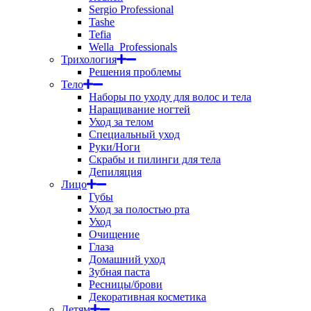
Sergio Professional
Tashe
Tefia
Wella_Professionals
Трихология
Решения проблемы
Тело
Наборы по уходу для волос и тела
Наращивание ногтей
Уход за телом
Специальный уход
Руки/Ноги
Скрабы и пилинги для тела
Депиляция
Лицо
Губы
Уход за полостью рта
Уход
Очищение
Глаза
Домашний уход
Зубная паста
Ресницы/брови
Декоративная косметика
Детям