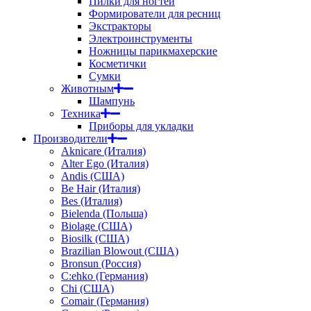
Пилки для ногтей
Формирователи для ресниц
Экстракторы
Электроинструменты
Ножницы парикмахерские
Косметички
Сумки
Животным
Шампунь
Техника
Приборы для укладки
Производители
Aknicare (Италия)
Alter Ego (Италия)
Andis (США)
Be Hair (Италия)
Bes (Италия)
Bielenda (Польша)
Biolage (США)
Biosilk (США)
Brazilian Blowout (США)
Bronsun (Россия)
C:ehko (Германия)
Chi (США)
Comair (Германия)