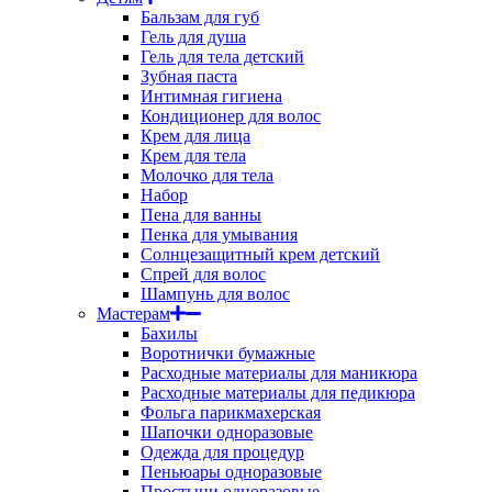
Бальзам для губ
Гель для душа
Гель для тела детский
Зубная паста
Интимная гигиена
Кондиционер для волос
Крем для лица
Крем для тела
Молочко для тела
Набор
Пена для ванны
Пенка для умывания
Солнцезащитный крем детский
Спрей для волос
Шампунь для волос
Мастерам
Бахилы
Воротнички бумажные
Расходные материалы для маникюра
Расходные материалы для педикюра
Фольга парикмахерская
Шапочки одноразовые
Одежда для процедур
Пеньюары одноразовые
Простыни одноразовые