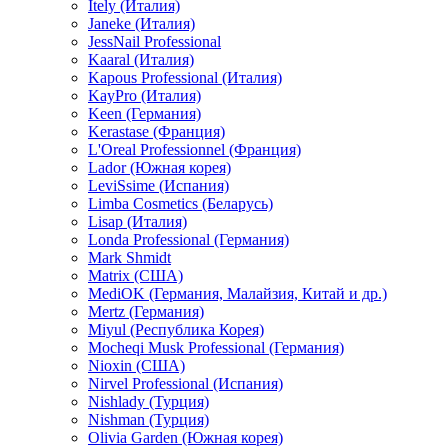
Itely (Италия)
Janeke (Италия)
JessNail Professional
Kaaral (Италия)
Kapous Professional (Италия)
KayPro (Италия)
Keen (Германия)
Kerastase (Франция)
L'Oreal Professionnel (Франция)
Lador (Южная корея)
LeviSsime (Испания)
Limba Cosmetics (Беларусь)
Lisap (Италия)
Londa Professional (Германия)
Mark Shmidt
Matrix (США)
MediOK (Германия, Малайзия, Китай и др.)
Mertz (Германия)
Miyul (Республика Корея)
Mocheqi Musk Professional (Германия)
Nioxin (США)
Nirvel Professional (Испания)
Nishlady (Турция)
Nishman (Турция)
Olivia Garden (Южная корея)