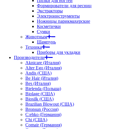
Пилки для ногтей
Формирователи для ресниц
Экстракторы
Электроинструменты
Ножницы парикмахерские
Косметички
Сумки
Животным
Шампунь
Техника
Приборы для укладки
Производители
Aknicare (Италия)
Alter Ego (Италия)
Andis (США)
Be Hair (Италия)
Bes (Италия)
Bielenda (Польша)
Biolage (США)
Biosilk (США)
Brazilian Blowout (США)
Bronsun (Россия)
C:ehko (Германия)
Chi (США)
Comair (Германия)