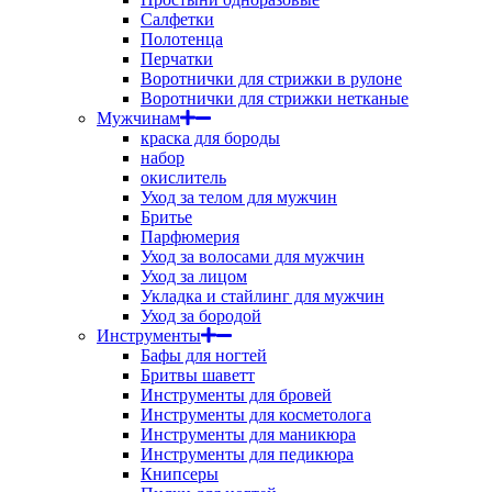
Салфетки
Полотенца
Перчатки
Воротнички для стрижки в рулоне
Воротнички для стрижки нетканые
Мужчинам
краска для бороды
набор
окислитель
Уход за телом для мужчин
Бритье
Парфюмерия
Уход за волосами для мужчин
Уход за лицом
Укладка и стайлинг для мужчин
Уход за бородой
Инструменты
Бафы для ногтей
Бритвы шаветт
Инструменты для бровей
Инструменты для косметолога
Инструменты для маникюра
Инструменты для педикюра
Книпсеры