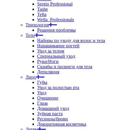
Sergio Professional
Tashe
Tefia
Wella_Professionals
Трихология
Решения проблемы
Тело
Наборы по уходу для волос и тела
Наращивание ногтей
Уход за телом
Специальный уход
Руки/Ноги
Скрабы и пилинги для тела
Депиляция
Лицо
Губы
Уход за полостью рта
Уход
Очищение
Глаза
Домашний уход
Зубная паста
Ресницы/брови
Декоративная косметика
Детям