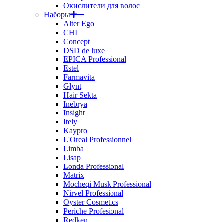
Окислители для волос
Наборы
Alter Ego
CHI
Concept
DSD de luxe
EPICA Professional
Estel
Farmavita
Glynt
Hair Sekta
Inebrya
Insight
Itely
Kaypro
L'Oreal Professionnel
Limba
Lisap
Londa Professional
Matrix
Mocheqi Musk Professional
Nirvel Professional
Oyster Cosmetics
Periche Profesional
Redken