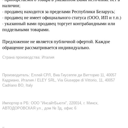
наличии;
· продавец находится за пределами Республики Беларусь;
· продавец не имеет официального статуса (ООО, ИП и т.п.)
· указанный вами продавец торгует контрабандными или
поддельными товарами.
Предложение не является публичной офертой. Каждое
обращение рассматривается индивидуально.
Страна производства: Италия
Производитель: Еллей СРЛ, Виа Гиусеппе ди Витторио 11, 40057
Кадриано, Италия / ELEY SRL, Via Giuseppe di Vittorio, 11, 40057
Cadriano BO, Italy
Импортер в РБ: ООО "ИнсайтБьюти", 220014, г. Минск,
АВТОДОРОВСКАЯ ул., дом № 3д, офис 6
–