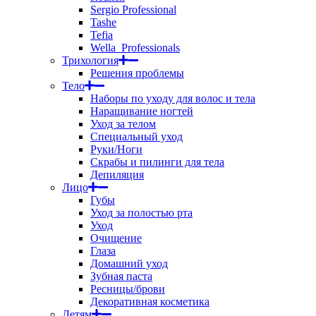
Sergio Professional
Tashe
Tefia
Wella_Professionals
Трихология
Решения проблемы
Тело
Наборы по уходу для волос и тела
Наращивание ногтей
Уход за телом
Специальный уход
Руки/Ноги
Скрабы и пилинги для тела
Депиляция
Лицо
Губы
Уход за полостью рта
Уход
Очищение
Глаза
Домашний уход
Зубная паста
Ресницы/брови
Декоративная косметика
Детям