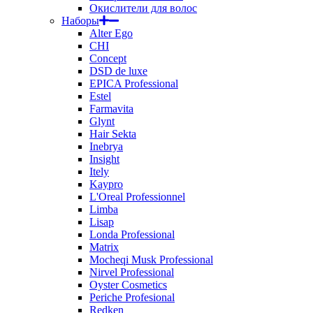
Окислители для волос
Наборы
Alter Ego
CHI
Concept
DSD de luxe
EPICA Professional
Estel
Farmavita
Glynt
Hair Sekta
Inebrya
Insight
Itely
Kaypro
L'Oreal Professionnel
Limba
Lisap
Londa Professional
Matrix
Mocheqi Musk Professional
Nirvel Professional
Oyster Cosmetics
Periche Profesional
Redken