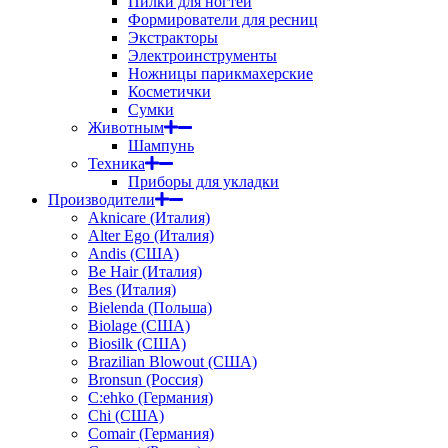
Пилки для ногтей
Формирователи для ресниц
Экстракторы
Электроинструменты
Ножницы парикмахерские
Косметички
Сумки
Животным
Шампунь
Техника
Приборы для укладки
Производители
Aknicare (Италия)
Alter Ego (Италия)
Andis (США)
Be Hair (Италия)
Bes (Италия)
Bielenda (Польша)
Biolage (США)
Biosilk (США)
Brazilian Blowout (США)
Bronsun (Россия)
C:ehko (Германия)
Chi (США)
Comair (Германия)