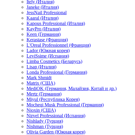
Itely (Италия)
Janeke (Италия)
JessNail Professional
Kaaral (Италия)
Kapous Professional (Италия)
KayPro (Италия)
Keen (Германия)
Kerastase (Франция)
L'Oreal Professionnel (Франция)
Lador (Южная корея)
LeviSsime (Испания)
Limba Cosmetics (Беларусь)
Lisap (Италия)
Londa Professional (Германия)
Mark Shmidt
Matrix (США)
MediOK (Германия, Малайзия, Китай и др.)
Mertz (Германия)
Miyul (Республика Корея)
Mocheqi Musk Professional (Германия)
Nioxin (США)
Nirvel Professional (Испания)
Nishlady (Турция)
Nishman (Турция)
Olivia Garden (Южная корея)