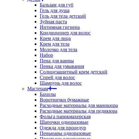
Бальзам для губ
Гель для душа
Гель для тела детский
Зубная паста
Интимная гигиена
Кондиционер для волос
Крем для лица
Крем для тела
Молочко для тела
Набор
Пена для ванны
Пенка для умывания
Солнцезащитный крем детский
Спрей для волос
Шампунь для волос
Мастерам
Бахилы
Воротнички бумажные
Расходные материалы для маникюра
Расходные материалы для педикюра
Фольга парикмахерская
Шапочки одноразовые
Одежда для процедур
Пеньюары одноразовые
Простыни одноразовые