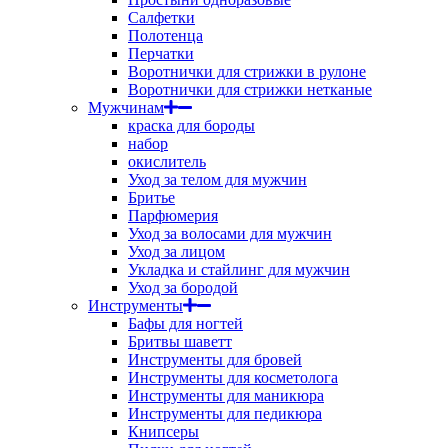
Салфетки
Полотенца
Перчатки
Воротнички для стрижки в рулоне
Воротнички для стрижки нетканые
Мужчинам
краска для бороды
набор
окислитель
Уход за телом для мужчин
Бритье
Парфюмерия
Уход за волосами для мужчин
Уход за лицом
Укладка и стайлинг для мужчин
Уход за бородой
Инструменты
Бафы для ногтей
Бритвы шаветт
Инструменты для бровей
Инструменты для косметолога
Инструменты для маникюра
Инструменты для педикюра
Книпсеры