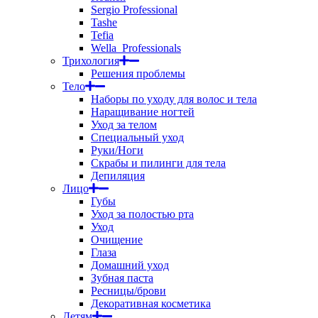
Sergio Professional
Tashe
Tefia
Wella_Professionals
Трихология
Решения проблемы
Тело
Наборы по уходу для волос и тела
Наращивание ногтей
Уход за телом
Специальный уход
Руки/Ноги
Скрабы и пилинги для тела
Депиляция
Лицо
Губы
Уход за полостью рта
Уход
Очищение
Глаза
Домашний уход
Зубная паста
Ресницы/брови
Декоративная косметика
Детям