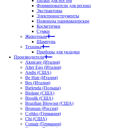
Пилки для ногтей
Формирователи для ресниц
Экстракторы
Электроинструменты
Ножницы парикмахерские
Косметички
Сумки
Животным
Шампунь
Техника
Приборы для укладки
Производители
Aknicare (Италия)
Alter Ego (Италия)
Andis (США)
Be Hair (Италия)
Bes (Италия)
Bielenda (Польша)
Biolage (США)
Biosilk (США)
Brazilian Blowout (США)
Bronsun (Россия)
C:ehko (Германия)
Chi (США)
Comair (Германия)