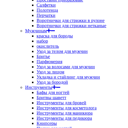
Салфетки
Полотенца
Перчатки
Воротнички для стрижки в рулоне
Воротнички для стрижки нетканые
Мужчинам
краска для бороды
набор
окислитель
Уход за телом для мужчин
Бритье
Парфюмерия
Уход за волосами для мужчин
Уход за лицом
Укладка и стайлинг для мужчин
Уход за бородой
Инструменты
Бафы для ногтей
Бритвы шаветт
Инструменты для бровей
Инструменты для косметолога
Инструменты для маникюра
Инструменты для педикюра
Книпсеры