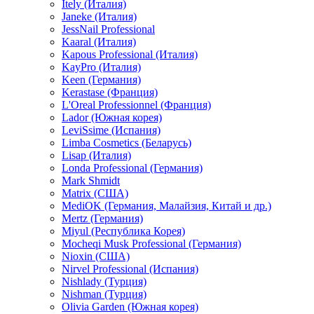
Itely (Италия)
Janeke (Италия)
JessNail Professional
Kaaral (Италия)
Kapous Professional (Италия)
KayPro (Италия)
Keen (Германия)
Kerastase (Франция)
L'Oreal Professionnel (Франция)
Lador (Южная корея)
LeviSsime (Испания)
Limba Cosmetics (Беларусь)
Lisap (Италия)
Londa Professional (Германия)
Mark Shmidt
Matrix (США)
MediOK (Германия, Малайзия, Китай и др.)
Mertz (Германия)
Miyul (Республика Корея)
Mocheqi Musk Professional (Германия)
Nioxin (США)
Nirvel Professional (Испания)
Nishlady (Турция)
Nishman (Турция)
Olivia Garden (Южная корея)