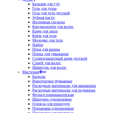
Бальзам для губ
Гель для душа
Гель для тела детский
Зубная паста
Интимная гигиена
Кондиционер для волос
Крем для лица
Крем для тела
Молочко для тела
Набор
Пена для ванны
Пенка для умывания
Солнцезащитный крем детский
Спрей для волос
Шампунь для волос
Мастерам
Бахилы
Воротнички бумажные
Расходные материалы для маникюра
Расходные материалы для педикюра
Фольга парикмахерская
Шапочки одноразовые
Одежда для процедур
Пеньюары одноразовые
Простыни одноразовые