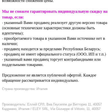
возможности снижения цены.
Мы не сможем гарантировать индивидуальную скидку на
товар, если:
· указанный Вами продавец реализует другую версию товара
(основные технические характеристики должны быть
идентичны);
· приобретаемого товара в указанном Вами источнике нет в
наличии;
· продавец находится за пределами Республики Беларусь;
· продавец не имеет официального статуса (ООО, ИП и т.п.)
· указанный вами продавец торгует контрабандными или
поддельными товарами.
Предложение не является публичной офертой. Каждое
обращение рассматривается индивидуально.
Страна производства: Италия
Производитель: Еллей СРЛ, Виа Гиусеппе ди Витторио 11, 40057
Кадриано, Италия / ELEY SRL, Via Giuseppe di Vittorio, 11, 40057