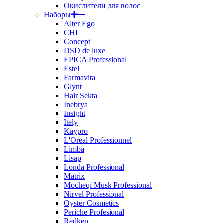
Окислители для волос
Наборы
Alter Ego
CHI
Concept
DSD de luxe
EPICA Professional
Estel
Farmavita
Glynt
Hair Sekta
Inebrya
Insight
Itely
Kaypro
L'Oreal Professionnel
Limba
Lisap
Londa Professional
Matrix
Mocheqi Musk Professional
Nirvel Professional
Oyster Cosmetics
Periche Profesional
Redken