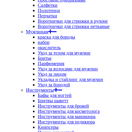
Салфетки
Полотенца
Перчатки
Воротнички для стрижки в рулоне
Воротнички для стрижки нетканые
Мужчинам
краска для бороды
набор
окислитель
Уход за телом для мужчин
Бритье
Парфюмерия
Уход за волосами для мужчин
Уход за лицом
Укладка и стайлинг для мужчин
Уход за бородой
Инструменты
Бафы для ногтей
Бритвы шаветт
Инструменты для бровей
Инструменты для косметолога
Инструменты для маникюра
Инструменты для педикюра
Книпсеры