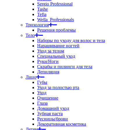
Sergio Professional
Tashe
Tefia
Wella_Professionals
Трихология
Решения проблемы
Тело
Наборы по уходу для волос и тела
Наращивание ногтей
Уход за телом
Специальный уход
Руки/Ноги
Скрабы и пилинги для тела
Депиляция
Лицо
Губы
Уход за полостью рта
Уход
Очищение
Глаза
Домашний уход
Зубная паста
Ресницы/брови
Декоративная косметика
Детям