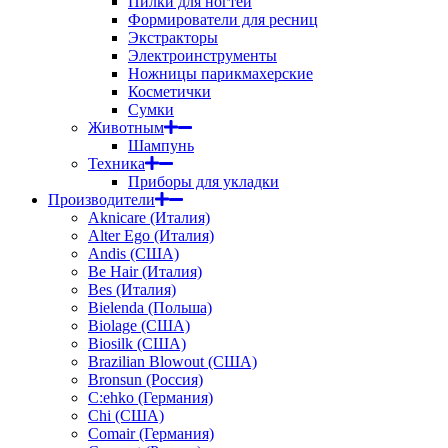
Пилки для ногтей
Формирователи для ресниц
Экстракторы
Электроинструменты
Ножницы парикмахерские
Косметички
Сумки
Животным
Шампунь
Техника
Приборы для укладки
Производители
Aknicare (Италия)
Alter Ego (Италия)
Andis (США)
Be Hair (Италия)
Bes (Италия)
Bielenda (Польша)
Biolage (США)
Biosilk (США)
Brazilian Blowout (США)
Bronsun (Россия)
C:ehko (Германия)
Chi (США)
Comair (Германия)