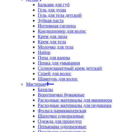
Бальзам для губ
Гель для душа
Гель для тела детский
Зубная паста
Интимная гигиена
Кондиционер для волос
Крем для лица
Крем для тела
Молочко для тела
Набор
Пена для ванны
Пенка для умывания
Солнцезащитный крем детский
Спрей для волос
Шампунь для волос
Мастерам
Бахилы
Воротнички бумажные
Расходные материалы для маникюра
Расходные материалы для педикюра
Фольга парикмахерская
Шапочки одноразовые
Одежда для процедур
Пеньюары одноразовые
Простыни одноразовые