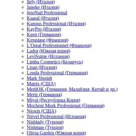
Itely (Италия)
Janeke (Италия)
JessNail Professional
Kaaral (Италия)
Kapous Professional (Италия)
KayPro (Италия)
Keen (Германия)
Kerastase (Франция)
L'Oreal Professionnel (Франция)
Lador (Южная корея)
LeviSsime (Испания)
Limba Cosmetics (Беларусь)
Lisap (Италия)
Londa Professional (Германия)
Mark Shmidt
Matrix (США)
MediOK (Германия, Малайзия, Китай и др.)
Mertz (Германия)
Miyul (Республика Корея)
Mocheqi Musk Professional (Германия)
Nioxin (США)
Nirvel Professional (Испания)
Nishlady (Турция)
Nishman (Турция)
Olivia Garden (Южная корея)