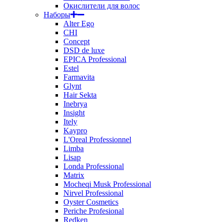
Окислители для волос
Наборы
Alter Ego
CHI
Concept
DSD de luxe
EPICA Professional
Estel
Farmavita
Glynt
Hair Sekta
Inebrya
Insight
Itely
Kaypro
L'Oreal Professionnel
Limba
Lisap
Londa Professional
Matrix
Mocheqi Musk Professional
Nirvel Professional
Oyster Cosmetics
Periche Profesional
Redken