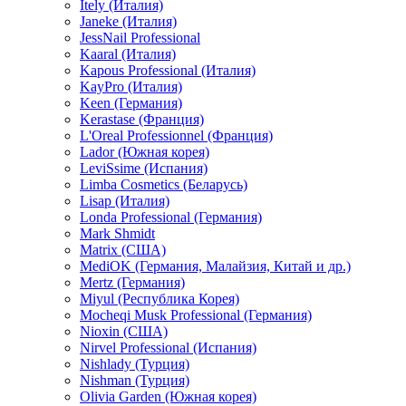
Itely (Италия)
Janeke (Италия)
JessNail Professional
Kaaral (Италия)
Kapous Professional (Италия)
KayPro (Италия)
Keen (Германия)
Kerastase (Франция)
L'Oreal Professionnel (Франция)
Lador (Южная корея)
LeviSsime (Испания)
Limba Cosmetics (Беларусь)
Lisap (Италия)
Londa Professional (Германия)
Mark Shmidt
Matrix (США)
MediOK (Германия, Малайзия, Китай и др.)
Mertz (Германия)
Miyul (Республика Корея)
Mocheqi Musk Professional (Германия)
Nioxin (США)
Nirvel Professional (Испания)
Nishlady (Турция)
Nishman (Турция)
Olivia Garden (Южная корея)