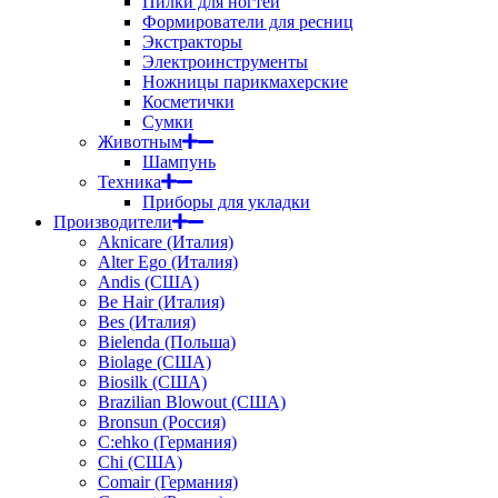
Пилки для ногтей
Формирователи для ресниц
Экстракторы
Электроинструменты
Ножницы парикмахерские
Косметички
Сумки
Животным
Шампунь
Техника
Приборы для укладки
Производители
Aknicare (Италия)
Alter Ego (Италия)
Andis (США)
Be Hair (Италия)
Bes (Италия)
Bielenda (Польша)
Biolage (США)
Biosilk (США)
Brazilian Blowout (США)
Bronsun (Россия)
C:ehko (Германия)
Chi (США)
Comair (Германия)