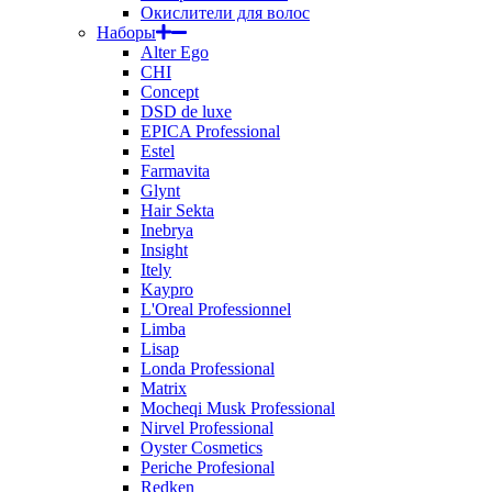
Окислители для волос
Наборы
Alter Ego
CHI
Concept
DSD de luxe
EPICA Professional
Estel
Farmavita
Glynt
Hair Sekta
Inebrya
Insight
Itely
Kaypro
L'Oreal Professionnel
Limba
Lisap
Londa Professional
Matrix
Mocheqi Musk Professional
Nirvel Professional
Oyster Cosmetics
Periche Profesional
Redken