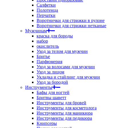
Салфетки
Полотенца
Перчатки
Воротнички для стрижки в рулоне
Воротнички для стрижки нетканые
Мужчинам
краска для бороды
набор
окислитель
Уход за телом для мужчин
Бритье
Парфюмерия
Уход за волосами для мужчин
Уход за лицом
Укладка и стайлинг для мужчин
Уход за бородой
Инструменты
Бафы для ногтей
Бритвы шаветт
Инструменты для бровей
Инструменты для косметолога
Инструменты для маникюра
Инструменты для педикюра
Книпсеры