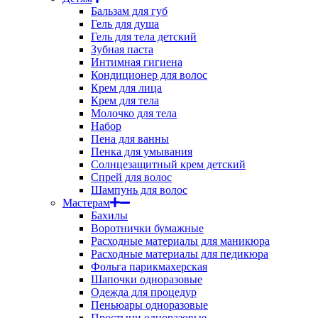
Бальзам для губ
Гель для душа
Гель для тела детский
Зубная паста
Интимная гигиена
Кондиционер для волос
Крем для лица
Крем для тела
Молочко для тела
Набор
Пена для ванны
Пенка для умывания
Солнцезащитный крем детский
Спрей для волос
Шампунь для волос
Мастерам
Бахилы
Воротнички бумажные
Расходные материалы для маникюра
Расходные материалы для педикюра
Фольга парикмахерская
Шапочки одноразовые
Одежда для процедур
Пеньюары одноразовые
Простыни одноразовые