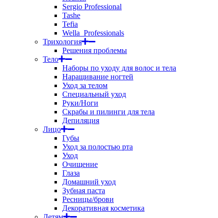
Sergio Professional
Tashe
Tefia
Wella_Professionals
Трихология
Решения проблемы
Тело
Наборы по уходу для волос и тела
Наращивание ногтей
Уход за телом
Специальный уход
Руки/Ноги
Скрабы и пилинги для тела
Депиляция
Лицо
Губы
Уход за полостью рта
Уход
Очищение
Глаза
Домашний уход
Зубная паста
Ресницы/брови
Декоративная косметика
Детям