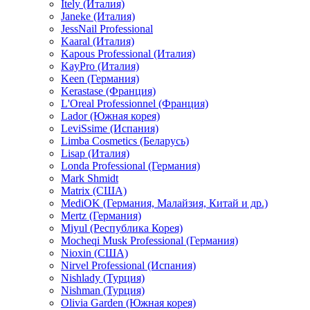
Itely (Италия)
Janeke (Италия)
JessNail Professional
Kaaral (Италия)
Kapous Professional (Италия)
KayPro (Италия)
Keen (Германия)
Kerastase (Франция)
L'Oreal Professionnel (Франция)
Lador (Южная корея)
LeviSsime (Испания)
Limba Cosmetics (Беларусь)
Lisap (Италия)
Londa Professional (Германия)
Mark Shmidt
Matrix (США)
MediOK (Германия, Малайзия, Китай и др.)
Mertz (Германия)
Miyul (Республика Корея)
Mocheqi Musk Professional (Германия)
Nioxin (США)
Nirvel Professional (Испания)
Nishlady (Турция)
Nishman (Турция)
Olivia Garden (Южная корея)