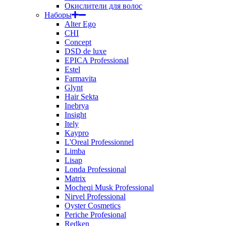
Окислители для волос
Наборы
Alter Ego
CHI
Concept
DSD de luxe
EPICA Professional
Estel
Farmavita
Glynt
Hair Sekta
Inebrya
Insight
Itely
Kaypro
L'Oreal Professionnel
Limba
Lisap
Londa Professional
Matrix
Mocheqi Musk Professional
Nirvel Professional
Oyster Cosmetics
Periche Profesional
Redken