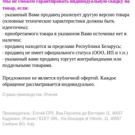
Мы не сможем гарантировать индивидуальную скидку на
товар, если:
· указанный Вами продавец реализует другую версию товара
(основные технические характеристики должны быть
идентичны);
· приобретаемого товара в указанном Вами источнике нет в
наличии;
· продавец находится за пределами Республики Беларусь;
· продавец не имеет официального статуса (ООО, ИП и т.п.)
· указанный вами продавец торгует контрабандными или
поддельными товарами.
Предложение не является публичной офертой. Каждое
обращение рассматривается индивидуально.
Страна производства: Италия
Производитель: Еллей СРЛ, Виа Гиусеппе ди Витторио 11, 40057
Кадриано, Италия / ELEY SRL, Via Giuseppe di Vittorio, 11, 40057
Cadriano BO, Italy