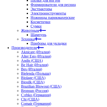
Пилки для ногтей
Формирователи для ресниц
Экстракторы
Электроинструменты
Ножницы парикмахерские
Косметички
Сумки
Животным
Шампунь
Техника
Приборы для укладки
Производители
Aknicare (Италия)
Alter Ego (Италия)
Andis (США)
Be Hair (Италия)
Bes (Италия)
Bielenda (Польша)
Biolage (США)
Biosilk (США)
Brazilian Blowout (США)
Bronsun (Россия)
C:ehko (Германия)
Chi (США)
Comair (Германия)