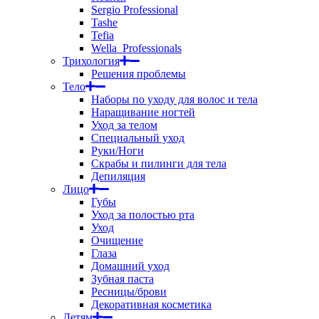
Sergio Professional
Tashe
Tefia
Wella_Professionals
Трихология
Решения проблемы
Тело
Наборы по уходу для волос и тела
Наращивание ногтей
Уход за телом
Специальный уход
Руки/Ноги
Скрабы и пилинги для тела
Депиляция
Лицо
Губы
Уход за полостью рта
Уход
Очищение
Глаза
Домашний уход
Зубная паста
Ресницы/брови
Декоративная косметика
Детям