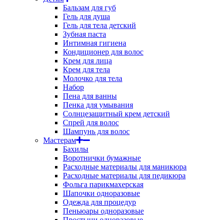
Бальзам для губ
Гель для душа
Гель для тела детский
Зубная паста
Интимная гигиена
Кондиционер для волос
Крем для лица
Крем для тела
Молочко для тела
Набор
Пена для ванны
Пенка для умывания
Солнцезащитный крем детский
Спрей для волос
Шампунь для волос
Мастерам
Бахилы
Воротнички бумажные
Расходные материалы для маникюра
Расходные материалы для педикюра
Фольга парикмахерская
Шапочки одноразовые
Одежда для процедур
Пеньюары одноразовые
Простыни одноразовые