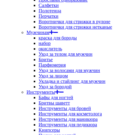
Салфетки
Полотенца
Перчатки
Воротнички для стрижки в рулоне
Воротнички для стрижки нетканые
Мужчинам
краска для бороды
набор
окислитель
Уход за телом для мужчин
Бритье
Парфюмерия
Уход за волосами для мужчин
Уход за лицом
Укладка и стайлинг для мужчин
Уход за бородой
Инструменты
Бафы для ногтей
Бритвы шаветт
Инструменты для бровей
Инструменты для косметолога
Инструменты для маникюра
Инструменты для педикюра
Книпсеры