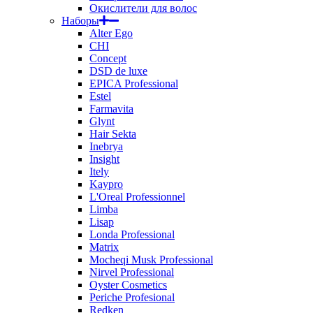
Окислители для волос
Наборы
Alter Ego
CHI
Concept
DSD de luxe
EPICA Professional
Estel
Farmavita
Glynt
Hair Sekta
Inebrya
Insight
Itely
Kaypro
L'Oreal Professionnel
Limba
Lisap
Londa Professional
Matrix
Mocheqi Musk Professional
Nirvel Professional
Oyster Cosmetics
Periche Profesional
Redken