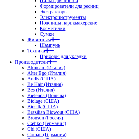
Пилки для ногтей
Формирователи для ресниц
Экстракторы
Электроинструменты
Ножницы парикмахерские
Косметички
Сумки
Животным
Шампунь
Техника
Приборы для укладки
Производители
Aknicare (Италия)
Alter Ego (Италия)
Andis (США)
Be Hair (Италия)
Bes (Италия)
Bielenda (Польша)
Biolage (США)
Biosilk (США)
Brazilian Blowout (США)
Bronsun (Россия)
C:ehko (Германия)
Chi (США)
Comair (Германия)