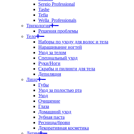
Sergio Professional
Tashe
Tefia
Wella_Professionals
Трихология
Решения проблемы
Тело
Наборы по уходу для волос и тела
Наращивание ногтей
Уход за телом
Специальный уход
Руки/Ноги
Скрабы и пилинги для тела
Депиляция
Лицо
Губы
Уход за полостью рта
Уход
Очищение
Глаза
Домашний уход
Зубная паста
Ресницы/брови
Декоративная косметика
Детям