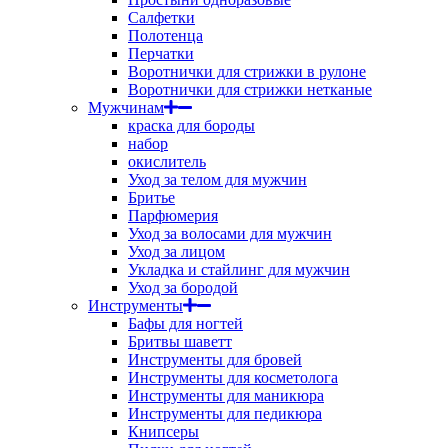
Салфетки
Полотенца
Перчатки
Воротнички для стрижки в рулоне
Воротнички для стрижки нетканые
Мужчинам
краска для бороды
набор
окислитель
Уход за телом для мужчин
Бритье
Парфюмерия
Уход за волосами для мужчин
Уход за лицом
Укладка и стайлинг для мужчин
Уход за бородой
Инструменты
Бафы для ногтей
Бритвы шаветт
Инструменты для бровей
Инструменты для косметолога
Инструменты для маникюра
Инструменты для педикюра
Книпсеры