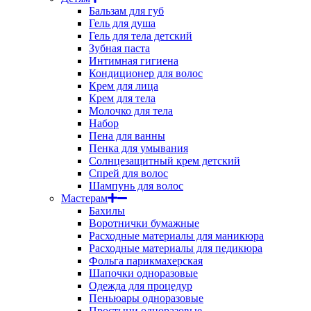
Бальзам для губ
Гель для душа
Гель для тела детский
Зубная паста
Интимная гигиена
Кондиционер для волос
Крем для лица
Крем для тела
Молочко для тела
Набор
Пена для ванны
Пенка для умывания
Солнцезащитный крем детский
Спрей для волос
Шампунь для волос
Мастерам
Бахилы
Воротнички бумажные
Расходные материалы для маникюра
Расходные материалы для педикюра
Фольга парикмахерская
Шапочки одноразовые
Одежда для процедур
Пеньюары одноразовые
Простыни одноразовые