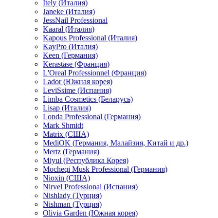
Itely (Италия)
Janeke (Италия)
JessNail Professional
Kaaral (Италия)
Kapous Professional (Италия)
KayPro (Италия)
Keen (Германия)
Kerastase (Франция)
L'Oreal Professionnel (Франция)
Lador (Южная корея)
LeviSsime (Испания)
Limba Cosmetics (Беларусь)
Lisap (Италия)
Londa Professional (Германия)
Mark Shmidt
Matrix (США)
MediOK (Германия, Малайзия, Китай и др.)
Mertz (Германия)
Miyul (Республика Корея)
Mocheqi Musk Professional (Германия)
Nioxin (США)
Nirvel Professional (Испания)
Nishlady (Турция)
Nishman (Турция)
Olivia Garden (Южная корея)