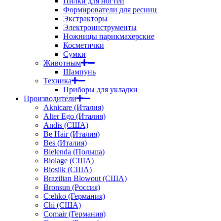
Пилки для ногтей
Формирователи для ресниц
Экстракторы
Электроинструменты
Ножницы парикмахерские
Косметички
Сумки
Животным
Шампунь
Техника
Приборы для укладки
Производители
Aknicare (Италия)
Alter Ego (Италия)
Andis (США)
Be Hair (Италия)
Bes (Италия)
Bielenda (Польша)
Biolage (США)
Biosilk (США)
Brazilian Blowout (США)
Bronsun (Россия)
C:ehko (Германия)
Chi (США)
Comair (Германия)