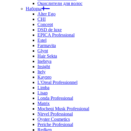
Окислители для волос
Наборы
Alter Ego
CHI
Concept
DSD de luxe
EPICA Professional
Estel
Farmavita
Glynt
Hair Sekta
Inebrya
Insight
Itely
Kaypro
L'Oreal Professionnel
Limba
Lisap
Londa Professional
Matrix
Mocheqi Musk Professional
Nirvel Professional
Oyster Cosmetics
Periche Profesional
Redken