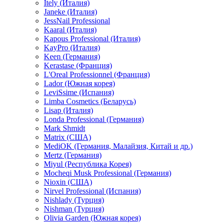
Itely (Италия)
Janeke (Италия)
JessNail Professional
Kaaral (Италия)
Kapous Professional (Италия)
KayPro (Италия)
Keen (Германия)
Kerastase (Франция)
L'Oreal Professionnel (Франция)
Lador (Южная корея)
LeviSsime (Испания)
Limba Cosmetics (Беларусь)
Lisap (Италия)
Londa Professional (Германия)
Mark Shmidt
Matrix (США)
MediOK (Германия, Малайзия, Китай и др.)
Mertz (Германия)
Miyul (Республика Корея)
Mocheqi Musk Professional (Германия)
Nioxin (США)
Nirvel Professional (Испания)
Nishlady (Турция)
Nishman (Турция)
Olivia Garden (Южная корея)