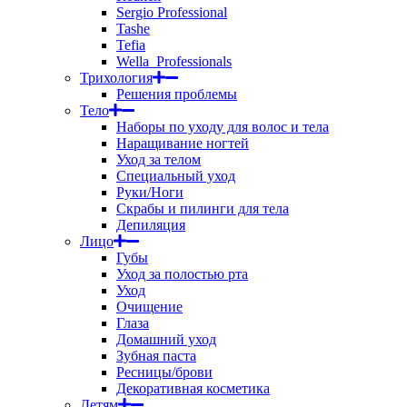
Sergio Professional
Tashe
Tefia
Wella_Professionals
Трихология
Решения проблемы
Тело
Наборы по уходу для волос и тела
Наращивание ногтей
Уход за телом
Специальный уход
Руки/Ноги
Скрабы и пилинги для тела
Депиляция
Лицо
Губы
Уход за полостью рта
Уход
Очищение
Глаза
Домашний уход
Зубная паста
Ресницы/брови
Декоративная косметика
Детям