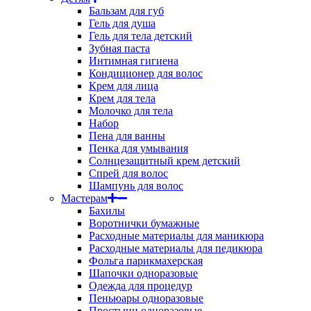
Бальзам для губ
Гель для душа
Гель для тела детский
Зубная паста
Интимная гигиена
Кондиционер для волос
Крем для лица
Крем для тела
Молочко для тела
Набор
Пена для ванны
Пенка для умывания
Солнцезащитный крем детский
Спрей для волос
Шампунь для волос
Мастерам
Бахилы
Воротнички бумажные
Расходные материалы для маникюра
Расходные материалы для педикюра
Фольга парикмахерская
Шапочки одноразовые
Одежда для процедур
Пеньюары одноразовые
Простыни одноразовые