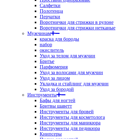
Салфетки
Полотенца
Перчатки
Воротнички для стрижки в рулоне
Воротнички для стрижки нетканые
Мужчинам
краска для бороды
набор
окислитель
Уход за телом для мужчин
Бритье
Парфюмерия
Уход за волосами для мужчин
Уход за лицом
Укладка и стайлинг для мужчин
Уход за бородой
Инструменты
Бафы для ногтей
Бритвы шаветт
Инструменты для бровей
Инструменты для косметолога
Инструменты для маникюра
Инструменты для педикюра
Книпсеры