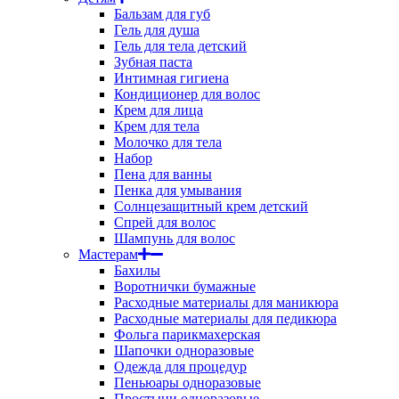
Бальзам для губ
Гель для душа
Гель для тела детский
Зубная паста
Интимная гигиена
Кондиционер для волос
Крем для лица
Крем для тела
Молочко для тела
Набор
Пена для ванны
Пенка для умывания
Солнцезащитный крем детский
Спрей для волос
Шампунь для волос
Мастерам
Бахилы
Воротнички бумажные
Расходные материалы для маникюра
Расходные материалы для педикюра
Фольга парикмахерская
Шапочки одноразовые
Одежда для процедур
Пеньюары одноразовые
Простыни одноразовые