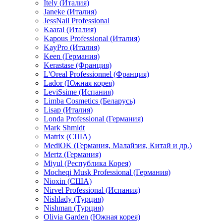
Itely (Италия)
Janeke (Италия)
JessNail Professional
Kaaral (Италия)
Kapous Professional (Италия)
KayPro (Италия)
Keen (Германия)
Kerastase (Франция)
L'Oreal Professionnel (Франция)
Lador (Южная корея)
LeviSsime (Испания)
Limba Cosmetics (Беларусь)
Lisap (Италия)
Londa Professional (Германия)
Mark Shmidt
Matrix (США)
MediOK (Германия, Малайзия, Китай и др.)
Mertz (Германия)
Miyul (Республика Корея)
Mocheqi Musk Professional (Германия)
Nioxin (США)
Nirvel Professional (Испания)
Nishlady (Турция)
Nishman (Турция)
Olivia Garden (Южная корея)