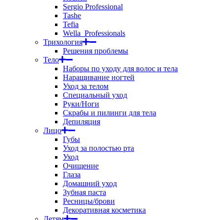
Sergio Professional
Tashe
Tefia
Wella_Professionals
Трихология
Решения проблемы
Тело
Наборы по уходу для волос и тела
Наращивание ногтей
Уход за телом
Специальный уход
Руки/Ноги
Скрабы и пилинги для тела
Депиляция
Лицо
Губы
Уход за полостью рта
Уход
Очищение
Глаза
Домашний уход
Зубная паста
Ресницы/брови
Декоративная косметика
Детям