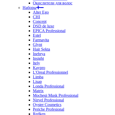
Окислители для волос
Наборы
Alter Ego
CHI
Concept
DSD de luxe
EPICA Professional
Estel
Farmavita
Glynt
Hair Sekta
Inebrya
Insight
Itely
Kaypro
L'Oreal Professionnel
Limba
Lisap
Londa Professional
Matrix
Mocheqi Musk Professional
Nirvel Professional
Oyster Cosmetics
Periche Profesional
Redken