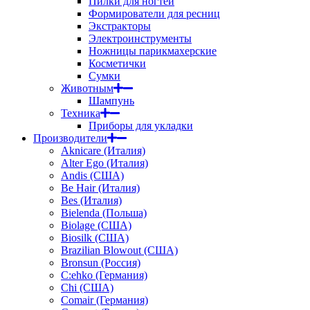
Пилки для ногтей
Формирователи для ресниц
Экстракторы
Электроинструменты
Ножницы парикмахерские
Косметички
Сумки
Животным
Шампунь
Техника
Приборы для укладки
Производители
Aknicare (Италия)
Alter Ego (Италия)
Andis (США)
Be Hair (Италия)
Bes (Италия)
Bielenda (Польша)
Biolage (США)
Biosilk (США)
Brazilian Blowout (США)
Bronsun (Россия)
C:ehko (Германия)
Chi (США)
Comair (Германия)