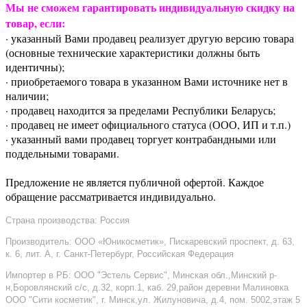
Мы не сможем гарантировать индивидуальную скидку на
товар, если:
· указанный Вами продавец реализует другую версию товара
(основные технические характеристики должны быть
идентичны);
· приобретаемого товара в указанном Вами источнике нет в
наличии;
· продавец находится за пределами Республики Беларусь;
· продавец не имеет официального статуса (ООО, ИП и т.п.)
· указанный вами продавец торгует контрабандными или
поддельными товарами.
Предложение не является публичной офертой. Каждое
обращение рассматривается индивидуально.
Страна производства: Россия
Производитель: ООО «Юникосметик», Пискаревский проспект, д. 63,
к. 6, лит. А, г. Санкт-Петербург, Российская Федерация
Импортер в РБ: ООО "Эстель Сервис", Минская обл.,Минский р-
н,Боровлянский с/с, д.32, корп.1, каб. 29,район деревни Малиновка
ООО "Сити косметик", г. Минск,ул. Жилуновича, д.4, пом. 5002,этаж 5