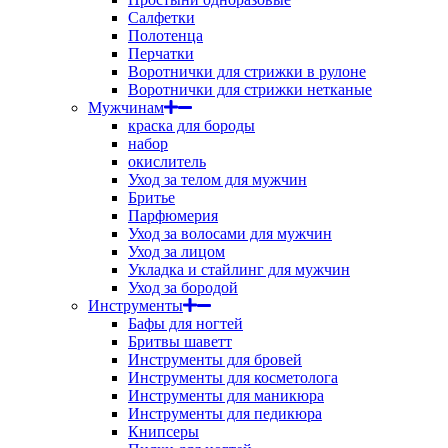
Салфетки
Полотенца
Перчатки
Воротнички для стрижки в рулоне
Воротнички для стрижки нетканые
Мужчинам
краска для бороды
набор
окислитель
Уход за телом для мужчин
Бритье
Парфюмерия
Уход за волосами для мужчин
Уход за лицом
Укладка и стайлинг для мужчин
Уход за бородой
Инструменты
Бафы для ногтей
Бритвы шаветт
Инструменты для бровей
Инструменты для косметолога
Инструменты для маникюра
Инструменты для педикюра
Книпсеры