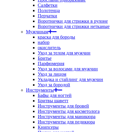
Салфетки
Полотенца
Перчатки
Воротнички для стрижки в рулоне
Воротнички для стрижки нетканые
Мужчинам
краска для бороды
набор
окислитель
Уход за телом для мужчин
Бритье
Парфюмерия
Уход за волосами для мужчин
Уход за лицом
Укладка и стайлинг для мужчин
Уход за бородой
Инструменты
Бафы для ногтей
Бритвы шаветт
Инструменты для бровей
Инструменты для косметолога
Инструменты для маникюра
Инструменты для педикюра
Книпсеры