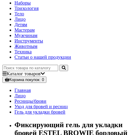
Наборы
Трихология
Тело
Лицо
Детям
Мастерам
Мужчинам
Инструменты
Животным
Техника
Статьи о нашей продукции
Каталог
товаров
Корзина
покупок
: 0
Главная
Лицо
Ресницы/брови
Уход для бровей и ресниц
Гель для укладки бровей
Фиксирующий гель для укладки
бровей ESTEL BROWIE бордовый