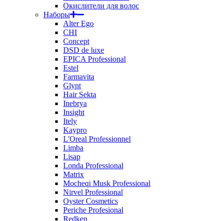
Окислители для волос
Наборы
Alter Ego
CHI
Concept
DSD de luxe
EPICA Professional
Estel
Farmavita
Glynt
Hair Sekta
Inebrya
Insight
Itely
Kaypro
L'Oreal Professionnel
Limba
Lisap
Londa Professional
Matrix
Mocheqi Musk Professional
Nirvel Professional
Oyster Cosmetics
Periche Profesional
Redken