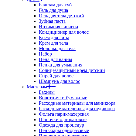
Бальзам для губ
Гель для душа
Гель для тела детский
Зубная паста
Интимная гигиена
Кондиционер для волос
Крем для лица
Крем для тела
Молочко для тела
Набор
Пена для ванны
Пенка для умывания
Солнцезащитный крем детский
Спрей для волос
Шампунь для волос
Мастерам
Бахилы
Воротнички бумажные
Расходные материалы для маникюра
Расходные материалы для педикюра
Фольга парикмахерская
Шапочки одноразовые
Одежда для процедур
Пеньюары одноразовые
Простыни одноразовые