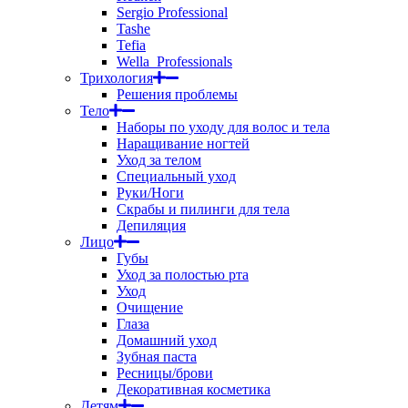
Sergio Professional
Tashe
Tefia
Wella_Professionals
Трихология
Решения проблемы
Тело
Наборы по уходу для волос и тела
Наращивание ногтей
Уход за телом
Специальный уход
Руки/Ноги
Скрабы и пилинги для тела
Депиляция
Лицо
Губы
Уход за полостью рта
Уход
Очищение
Глаза
Домашний уход
Зубная паста
Ресницы/брови
Декоративная косметика
Детям