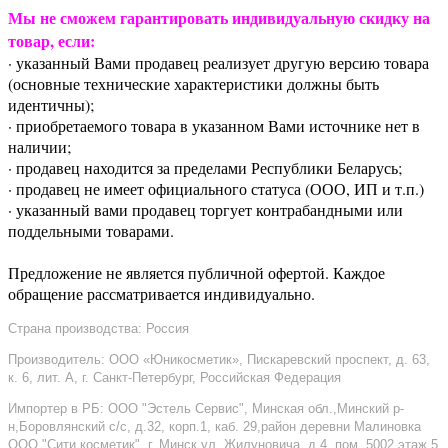
Мы не сможем гарантировать индивидуальную скидку на
товар, если:
· указанный Вами продавец реализует другую версию товара
(основные технические характеристики должны быть
идентичны);
· приобретаемого товара в указанном Вами источнике нет в
наличии;
· продавец находится за пределами Республики Беларусь;
· продавец не имеет официального статуса (ООО, ИП и т.п.)
· указанный вами продавец торгует контрабандными или
поддельными товарами.
Предложение не является публичной офертой. Каждое
обращение рассматривается индивидуально.
Страна производства: Россия
Производитель: ООО «Юникосметик», Пискаревский проспект, д. 63,
к. 6, лит. А, г. Санкт-Петербург, Российская Федерация
Импортер в РБ: ООО "Эстель Сервис", Минская обл.,Минский р-
н,Боровлянский с/с, д.32, корп.1, каб. 29,район деревни Малиновка
ООО "Сити косметик", г. Минск,ул. Жилуновича, д.4, пом. 5002,этаж 5