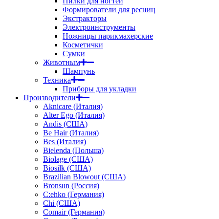
Пилки для ногтей
Формирователи для ресниц
Экстракторы
Электроинструменты
Ножницы парикмахерские
Косметички
Сумки
Животным
Шампунь
Техника
Приборы для укладки
Производители
Aknicare (Италия)
Alter Ego (Италия)
Andis (США)
Be Hair (Италия)
Bes (Италия)
Bielenda (Польша)
Biolage (США)
Biosilk (США)
Brazilian Blowout (США)
Bronsun (Россия)
C:ehko (Германия)
Chi (США)
Comair (Германия)