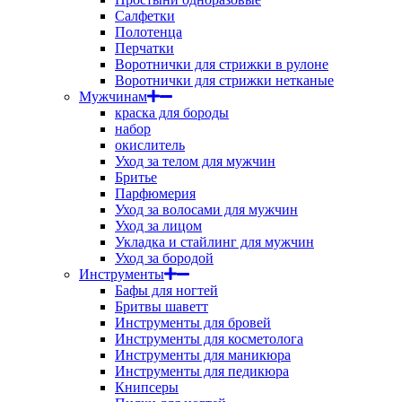
Салфетки
Полотенца
Перчатки
Воротнички для стрижки в рулоне
Воротнички для стрижки нетканые
Мужчинам
краска для бороды
набор
окислитель
Уход за телом для мужчин
Бритье
Парфюмерия
Уход за волосами для мужчин
Уход за лицом
Укладка и стайлинг для мужчин
Уход за бородой
Инструменты
Бафы для ногтей
Бритвы шаветт
Инструменты для бровей
Инструменты для косметолога
Инструменты для маникюра
Инструменты для педикюра
Книпсеры