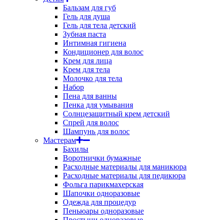
Бальзам для губ
Гель для душа
Гель для тела детский
Зубная паста
Интимная гигиена
Кондиционер для волос
Крем для лица
Крем для тела
Молочко для тела
Набор
Пена для ванны
Пенка для умывания
Солнцезащитный крем детский
Спрей для волос
Шампунь для волос
Мастерам
Бахилы
Воротнички бумажные
Расходные материалы для маникюра
Расходные материалы для педикюра
Фольга парикмахерская
Шапочки одноразовые
Одежда для процедур
Пеньюары одноразовые
Простыни одноразовые