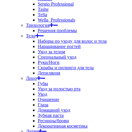
Sergio Professional
Tashe
Tefia
Wella_Professionals
Трихология
Решения проблемы
Тело
Наборы по уходу для волос и тела
Наращивание ногтей
Уход за телом
Специальный уход
Руки/Ноги
Скрабы и пилинги для тела
Депиляция
Лицо
Губы
Уход за полостью рта
Уход
Очищение
Глаза
Домашний уход
Зубная паста
Ресницы/брови
Декоративная косметика
Детям