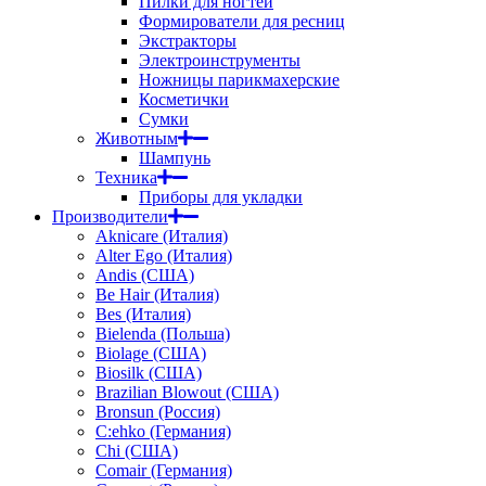
Пилки для ногтей
Формирователи для ресниц
Экстракторы
Электроинструменты
Ножницы парикмахерские
Косметички
Сумки
Животным
Шампунь
Техника
Приборы для укладки
Производители
Aknicare (Италия)
Alter Ego (Италия)
Andis (США)
Be Hair (Италия)
Bes (Италия)
Bielenda (Польша)
Biolage (США)
Biosilk (США)
Brazilian Blowout (США)
Bronsun (Россия)
C:ehko (Германия)
Chi (США)
Comair (Германия)