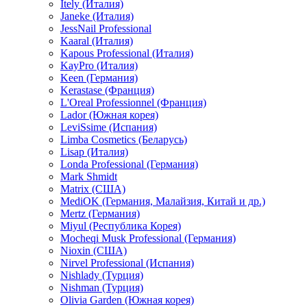
Itely (Италия)
Janeke (Италия)
JessNail Professional
Kaaral (Италия)
Kapous Professional (Италия)
KayPro (Италия)
Keen (Германия)
Kerastase (Франция)
L'Oreal Professionnel (Франция)
Lador (Южная корея)
LeviSsime (Испания)
Limba Cosmetics (Беларусь)
Lisap (Италия)
Londa Professional (Германия)
Mark Shmidt
Matrix (США)
MediOK (Германия, Малайзия, Китай и др.)
Mertz (Германия)
Miyul (Республика Корея)
Mocheqi Musk Professional (Германия)
Nioxin (США)
Nirvel Professional (Испания)
Nishlady (Турция)
Nishman (Турция)
Olivia Garden (Южная корея)