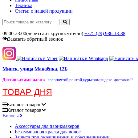
Техника
Статьи о нашей продукции
09:00-23:00(через сайт круглосуточно)
+375 (29)
986-13-88
Заказать обратный звонок
Минск, улица Макаёнка, 12Б
Доставка/самовывоз
:
европочтой,
почтой,
курьером,
яндекс доставкой!
ТОВАР ДНЯ
Каталог
товаров
Каталог
товаров
Волосы
Аксессуары для парикмахеров
Безаммиачная краска для волос
Защита при окрашивании и обесцвечивании