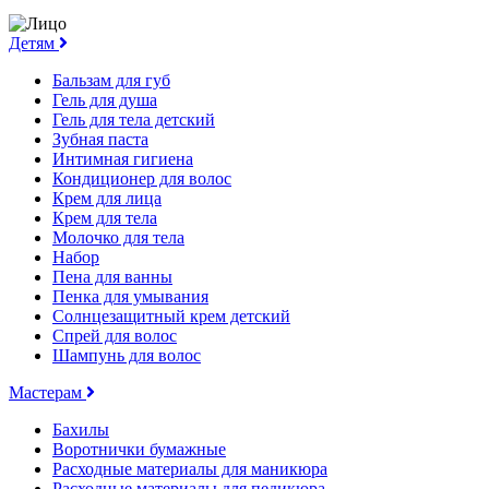
Детям
Бальзам для губ
Гель для душа
Гель для тела детский
Зубная паста
Интимная гигиена
Кондиционер для волос
Крем для лица
Крем для тела
Молочко для тела
Набор
Пена для ванны
Пенка для умывания
Солнцезащитный крем детский
Спрей для волос
Шампунь для волос
Мастерам
Бахилы
Воротнички бумажные
Расходные материалы для маникюра
Расходные материалы для педикюра