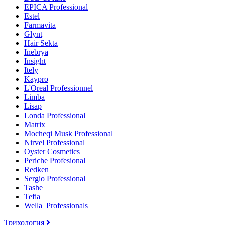
EPICA Professional
Estel
Farmavita
Glynt
Hair Sekta
Inebrya
Insight
Itely
Kaypro
L'Oreal Professionnel
Limba
Lisap
Londa Professional
Matrix
Mocheqi Musk Professional
Nirvel Professional
Oyster Cosmetics
Periche Profesional
Redken
Sergio Professional
Tashe
Tefia
Wella_Professionals
Трихология