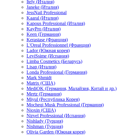
Itely (Италия)
Janeke (Италия)
JessNail Professional
Kaaral (Италия)
Kapous Professional (Италия)
KayPro (Италия)
Keen (Германия)
Kerastase (Франция)
L'Oreal Professionnel (Франция)
Lador (Южная корея)
LeviSsime (Испания)
Limba Cosmetics (Беларусь)
Lisap (Италия)
Londa Professional (Германия)
Mark Shmidt
Matrix (США)
MediOK (Германия, Малайзия, Китай и др.)
Mertz (Германия)
Miyul (Республика Корея)
Mocheqi Musk Professional (Германия)
Nioxin (США)
Nirvel Professional (Испания)
Nishlady (Турция)
Nishman (Турция)
Olivia Garden (Южная корея)