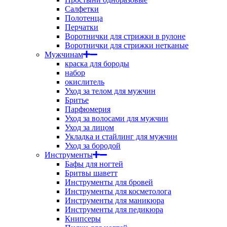
Салфетки
Полотенца
Перчатки
Воротнички для стрижки в рулоне
Воротнички для стрижки нетканые
Мужчинам
краска для бороды
набор
окислитель
Уход за телом для мужчин
Бритье
Парфюмерия
Уход за волосами для мужчин
Уход за лицом
Укладка и стайлинг для мужчин
Уход за бородой
Инструменты
Бафы для ногтей
Бритвы шаветт
Инструменты для бровей
Инструменты для косметолога
Инструменты для маникюра
Инструменты для педикюра
Книпсеры