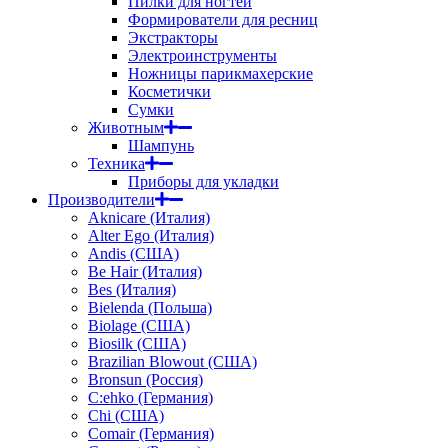
Пилки для ногтей
Формирователи для ресниц
Экстракторы
Электроинструменты
Ножницы парикмахерские
Косметички
Сумки
Животным
Шампунь
Техника
Приборы для укладки
Производители
Aknicare (Италия)
Alter Ego (Италия)
Andis (США)
Be Hair (Италия)
Bes (Италия)
Bielenda (Польша)
Biolage (США)
Biosilk (США)
Brazilian Blowout (США)
Bronsun (Россия)
C:ehko (Германия)
Chi (США)
Comair (Германия)