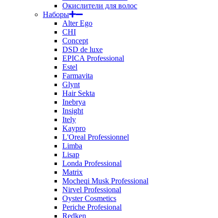
Окислители для волос
Наборы
Alter Ego
CHI
Concept
DSD de luxe
EPICA Professional
Estel
Farmavita
Glynt
Hair Sekta
Inebrya
Insight
Itely
Kaypro
L'Oreal Professionnel
Limba
Lisap
Londa Professional
Matrix
Mocheqi Musk Professional
Nirvel Professional
Oyster Cosmetics
Periche Profesional
Redken