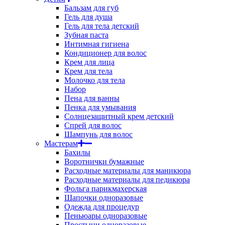
Бальзам для губ
Гель для душа
Гель для тела детский
Зубная паста
Интимная гигиена
Кондиционер для волос
Крем для лица
Крем для тела
Молочко для тела
Набор
Пена для ванны
Пенка для умывания
Солнцезащитный крем детский
Спрей для волос
Шампунь для волос
Мастерам
Бахилы
Воротнички бумажные
Расходные материалы для маникюра
Расходные материалы для педикюра
Фольга парикмахерская
Шапочки одноразовые
Одежда для процедур
Пеньюары одноразовые
Простыни одноразовые