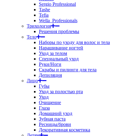
Sergio Professional
Tashe
Tefia
Wella_Professionals
Трихология
Решения проблемы
Тело
Наборы по уходу для волос и тела
Наращивание ногтей
Уход за телом
Специальный уход
Руки/Ноги
Скрабы и пилинги для тела
Депиляция
Лицо
Губы
Уход за полостью рта
Уход
Очищение
Глаза
Домашний уход
Зубная паста
Ресницы/брови
Декоративная косметика
Детям