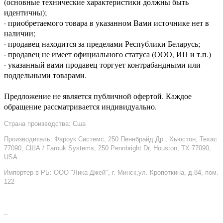
(основные технические характеристики должны быть
идентичны);
· приобретаемого товара в указанном Вами источнике нет в
наличии;
· продавец находится за пределами Республики Беларусь;
· продавец не имеет официального статуса (ООО, ИП и т.п.)
· указанный вами продавец торгует контрабандными или
поддельными товарами.
Предложение не является публичной офертой. Каждое
обращение рассматривается индивидуально.
Страна производства: Сша
Производитель: Фароук Системс, 250 Пеннбрайд Др., Хьюстон, Техас
77090, США / Farouk Systems, 250 Pennbright Dr, Houston, TX 77090,
USA
Импортер в РБ: ООО "Лика-Джей", г. Минск,ул. Кропоткина, д.84, пом.
122
–