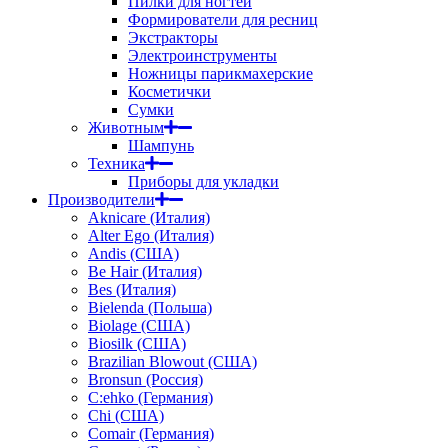
Пилки для ногтей
Формирователи для ресниц
Экстракторы
Электроинструменты
Ножницы парикмахерские
Косметички
Сумки
Животным
Шампунь
Техника
Приборы для укладки
Производители
Aknicare (Италия)
Alter Ego (Италия)
Andis (США)
Be Hair (Италия)
Bes (Италия)
Bielenda (Польша)
Biolage (США)
Biosilk (США)
Brazilian Blowout (США)
Bronsun (Россия)
C:ehko (Германия)
Chi (США)
Comair (Германия)