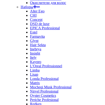
Окислители для волос
Наборы
Alter Ego
CHI
Concept
DSD de luxe
EPICA Professional
Estel
Farmavita
Glynt
Hair Sekta
Inebrya
Insight
Itely
Kaypro
L'Oreal Professionnel
Limba
Lisap
Londa Professional
Matrix
Mocheqi Musk Professional
Nirvel Professional
Oyster Cosmetics
Periche Profesional
Redken