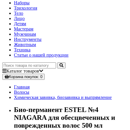
Наборы
Трихология
Тело
Лицо
Детям
Мастерам
Мужчинам
Инструменты
Животным
Техника
Статьи о нашей продукции
Каталог
товаров
Корзина
покупок
: 0
Главная
Волосы
Химическая завивка, биозавивка и выпрямление
Био-перманент ESTEL №4
NIAGARA для обесцвеченных и
поврежденных волос 500 мл