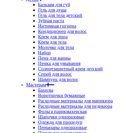
Бальзам для губ
Гель для душа
Гель для тела детский
Зубная паста
Интимная гигиена
Кондиционер для волос
Крем для лица
Крем для тела
Молочко для тела
Набор
Пена для ванны
Пенка для умывания
Солнцезащитный крем детский
Спрей для волос
Шампунь для волос
Мастерам
Бахилы
Воротнички бумажные
Расходные материалы для маникюра
Расходные материалы для педикюра
Фольга парикмахерская
Шапочки одноразовые
Одежда для процедур
Пеньюары одноразовые
Простыни одноразовые