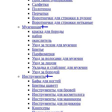
Салфетки
Полотенца
Перчатки
Воротнички для стрижки в рулоне
Воротнички для стрижки нетканые
Мужчинам
краска для бороды
набор
окислитель
Уход за телом для мужчин
Бритье
Парфюмерия
Уход за волосами для мужчин
Уход за лицом
Укладка и стайлинг для мужчин
Уход за бородой
Инструменты
Бафы для ногтей
Бритвы шаветт
Инструменты для бровей
Инструменты для косметолога
Инструменты для маникюра
Инструменты для педикюра
Книпсеры