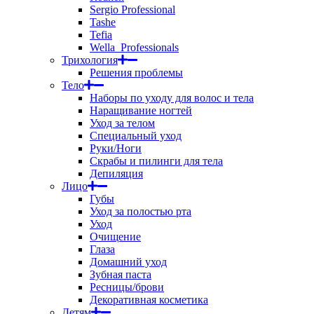
Sergio Professional
Tashe
Tefia
Wella_Professionals
Трихология
Решения проблемы
Тело
Наборы по уходу для волос и тела
Наращивание ногтей
Уход за телом
Специальный уход
Руки/Ноги
Скрабы и пилинги для тела
Депиляция
Лицо
Губы
Уход за полостью рта
Уход
Очищение
Глаза
Домашний уход
Зубная паста
Ресницы/брови
Декоративная косметика
Детям