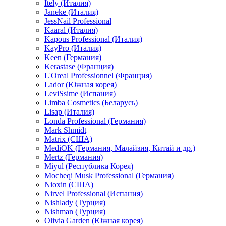
Itely (Италия)
Janeke (Италия)
JessNail Professional
Kaaral (Италия)
Kapous Professional (Италия)
KayPro (Италия)
Keen (Германия)
Kerastase (Франция)
L'Oreal Professionnel (Франция)
Lador (Южная корея)
LeviSsime (Испания)
Limba Cosmetics (Беларусь)
Lisap (Италия)
Londa Professional (Германия)
Mark Shmidt
Matrix (США)
MediOK (Германия, Малайзия, Китай и др.)
Mertz (Германия)
Miyul (Республика Корея)
Mocheqi Musk Professional (Германия)
Nioxin (США)
Nirvel Professional (Испания)
Nishlady (Турция)
Nishman (Турция)
Olivia Garden (Южная корея)