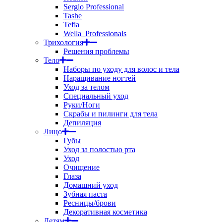
Sergio Professional
Tashe
Tefia
Wella_Professionals
Трихология
Решения проблемы
Тело
Наборы по уходу для волос и тела
Наращивание ногтей
Уход за телом
Специальный уход
Руки/Ноги
Скрабы и пилинги для тела
Депиляция
Лицо
Губы
Уход за полостью рта
Уход
Очищение
Глаза
Домашний уход
Зубная паста
Ресницы/брови
Декоративная косметика
Детям