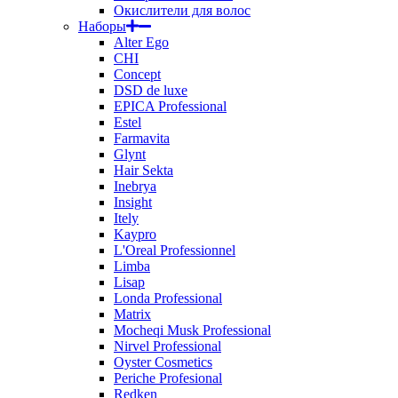
Окислители для волос
Наборы
Alter Ego
CHI
Concept
DSD de luxe
EPICA Professional
Estel
Farmavita
Glynt
Hair Sekta
Inebrya
Insight
Itely
Kaypro
L'Oreal Professionnel
Limba
Lisap
Londa Professional
Matrix
Mocheqi Musk Professional
Nirvel Professional
Oyster Cosmetics
Periche Profesional
Redken