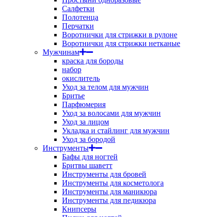
Салфетки
Полотенца
Перчатки
Воротнички для стрижки в рулоне
Воротнички для стрижки нетканые
Мужчинам
краска для бороды
набор
окислитель
Уход за телом для мужчин
Бритье
Парфюмерия
Уход за волосами для мужчин
Уход за лицом
Укладка и стайлинг для мужчин
Уход за бородой
Инструменты
Бафы для ногтей
Бритвы шаветт
Инструменты для бровей
Инструменты для косметолога
Инструменты для маникюра
Инструменты для педикюра
Книпсеры