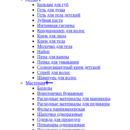
Бальзам для губ
Гель для душа
Гель для тела детский
Зубная паста
Интимная гигиена
Кондиционер для волос
Крем для лица
Крем для тела
Молочко для тела
Набор
Пена для ванны
Пенка для умывания
Солнцезащитный крем детский
Спрей для волос
Шампунь для волос
Мастерам
Бахилы
Воротнички бумажные
Расходные материалы для маникюра
Расходные материалы для педикюра
Фольга парикмахерская
Шапочки одноразовые
Одежда для процедур
Пеньюары одноразовые
Простыни одноразовые