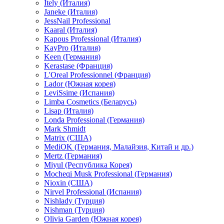
Itely (Италия)
Janeke (Италия)
JessNail Professional
Kaaral (Италия)
Kapous Professional (Италия)
KayPro (Италия)
Keen (Германия)
Kerastase (Франция)
L'Oreal Professionnel (Франция)
Lador (Южная корея)
LeviSsime (Испания)
Limba Cosmetics (Беларусь)
Lisap (Италия)
Londa Professional (Германия)
Mark Shmidt
Matrix (США)
MediOK (Германия, Малайзия, Китай и др.)
Mertz (Германия)
Miyul (Республика Корея)
Mocheqi Musk Professional (Германия)
Nioxin (США)
Nirvel Professional (Испания)
Nishlady (Турция)
Nishman (Турция)
Olivia Garden (Южная корея)