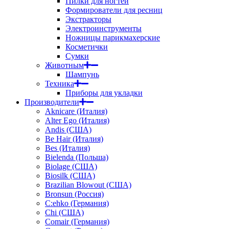
Пилки для ногтей
Формирователи для ресниц
Экстракторы
Электроинструменты
Ножницы парикмахерские
Косметички
Сумки
Животным
Шампунь
Техника
Приборы для укладки
Производители
Aknicare (Италия)
Alter Ego (Италия)
Andis (США)
Be Hair (Италия)
Bes (Италия)
Bielenda (Польша)
Biolage (США)
Biosilk (США)
Brazilian Blowout (США)
Bronsun (Россия)
C:ehko (Германия)
Chi (США)
Comair (Германия)