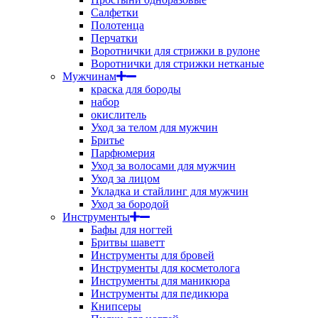
Салфетки
Полотенца
Перчатки
Воротнички для стрижки в рулоне
Воротнички для стрижки нетканые
Мужчинам
краска для бороды
набор
окислитель
Уход за телом для мужчин
Бритье
Парфюмерия
Уход за волосами для мужчин
Уход за лицом
Укладка и стайлинг для мужчин
Уход за бородой
Инструменты
Бафы для ногтей
Бритвы шаветт
Инструменты для бровей
Инструменты для косметолога
Инструменты для маникюра
Инструменты для педикюра
Книпсеры