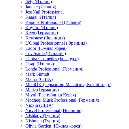
Itely (Италия)
Janeke (Италия)
JessNail Professional
Kaaral (Италия)
Kapous Professional (Италия)
KayPro (Италия)
Keen (Германия)
Kerastase (Франция)
L'Oreal Professionnel (Франция)
Lador (Южная корея)
LeviSsime (Испания)
Limba Cosmetics (Беларусь)
Lisap (Италия)
Londa Professional (Германия)
Mark Shmidt
Matrix (США)
MediOK (Германия, Малайзия, Китай и др.)
Mertz (Германия)
Miyul (Республика Корея)
Mocheqi Musk Professional (Германия)
Nioxin (США)
Nirvel Professional (Испания)
Nishlady (Турция)
Nishman (Турция)
Olivia Garden (Южная корея)