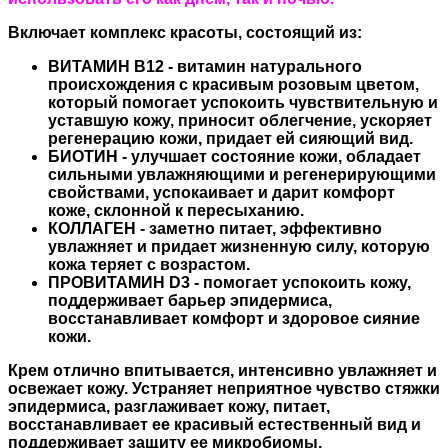
Включает
комплекс красоты
, состоящий из:
ВИТАМИН B12 - витамин натурального
происхождения с красивым розовым цветом,
который помогает успокоить чувствительную и
уставшую кожу, приносит облегчение, ускоряет
регенерацию кожи, придает ей сияющий вид.
БИОТИН - улучшает состояние кожи, обладает
сильными увлажняющими и регенерирующими
свойствами, успокаивает и дарит комфорт
коже, склонной к пересыханию.
КОЛЛАГЕН - заметно питает, эффективно
увлажняет и придает жизненную силу, которую
кожа теряет с возрастом.
ПРОВИТАМИН D3 - помогает успокоить кожу,
поддерживает барьер эпидермиса,
восстанавливает комфорт и здоровое сияние
кожи.
Крем отлично впитывается, интенсивно увлажняет и
освежает кожу. Устраняет неприятное чувство стяжки
эпидермиса, разглаживает кожу, питает,
восстанавливает ее красивый естественный вид и
поддерживает защиту ее микробиомы.