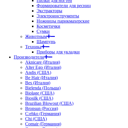
Пилки для ногтей
Формирователи для ресниц
Экстракторы
Электроинструменты
Ножницы парикмахерские
Косметички
Сумки
Животным
Шампунь
Техника
Приборы для укладки
Производители
Aknicare (Италия)
Alter Ego (Италия)
Andis (США)
Be Hair (Италия)
Bes (Италия)
Bielenda (Польша)
Biolage (США)
Biosilk (США)
Brazilian Blowout (США)
Bronsun (Россия)
C:ehko (Германия)
Chi (США)
Comair (Германия)