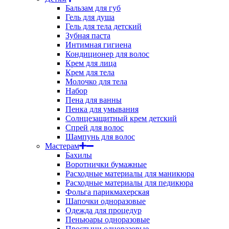
Бальзам для губ
Гель для душа
Гель для тела детский
Зубная паста
Интимная гигиена
Кондиционер для волос
Крем для лица
Крем для тела
Молочко для тела
Набор
Пена для ванны
Пенка для умывания
Солнцезащитный крем детский
Спрей для волос
Шампунь для волос
Мастерам
Бахилы
Воротнички бумажные
Расходные материалы для маникюра
Расходные материалы для педикюра
Фольга парикмахерская
Шапочки одноразовые
Одежда для процедур
Пеньюары одноразовые
Простыни одноразовые