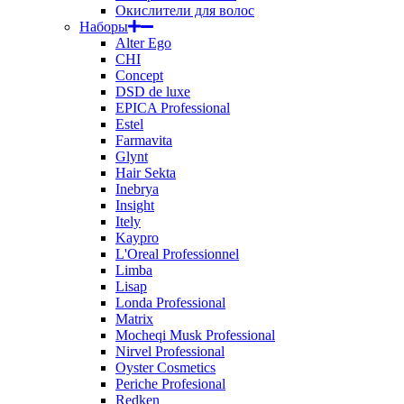
Окислители для волос
Наборы
Alter Ego
CHI
Concept
DSD de luxe
EPICA Professional
Estel
Farmavita
Glynt
Hair Sekta
Inebrya
Insight
Itely
Kaypro
L'Oreal Professionnel
Limba
Lisap
Londa Professional
Matrix
Mocheqi Musk Professional
Nirvel Professional
Oyster Cosmetics
Periche Profesional
Redken