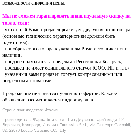
возможности снижения цены.
Мы не сможем гарантировать индивидуальную скидку на
товар, если:
· указанный Вами продавец реализует другую версию товара
(основные технические характеристики должны быть
идентичны);
· приобретаемого товара в указанном Вами источнике нет в
наличии;
· продавец находится за пределами Республики Беларусь;
· продавец не имеет официального статуса (ООО, ИП и т.п.)
· указанный вами продавец торгует контрабандными или
поддельными товарами.
Предложение не является публичной офертой. Каждое
обращение рассматривается индивидуально.
Страна производства: Италия
Производитель: ФармаВита с.р.л., Виа Джузеппе Гарибальди, 82,
Варезино, Колорадо, Италия / FarmaVita S.r.l., Via Giuseppe Garibaldi,
82, 22070 Locate Varesino CO, Italy