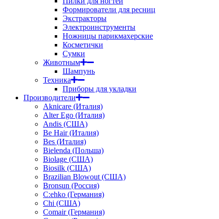
Пилки для ногтей
Формирователи для ресниц
Экстракторы
Электроинструменты
Ножницы парикмахерские
Косметички
Сумки
Животным
Шампунь
Техника
Приборы для укладки
Производители
Aknicare (Италия)
Alter Ego (Италия)
Andis (США)
Be Hair (Италия)
Bes (Италия)
Bielenda (Польша)
Biolage (США)
Biosilk (США)
Brazilian Blowout (США)
Bronsun (Россия)
C:ehko (Германия)
Chi (США)
Comair (Германия)