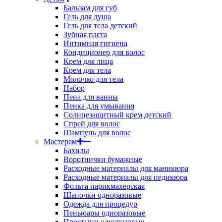
Бальзам для губ
Гель для душа
Гель для тела детский
Зубная паста
Интимная гигиена
Кондиционер для волос
Крем для лица
Крем для тела
Молочко для тела
Набор
Пена для ванны
Пенка для умывания
Солнцезащитный крем детский
Спрей для волос
Шампунь для волос
Мастерам
Бахилы
Воротнички бумажные
Расходные материалы для маникюра
Расходные материалы для педикюра
Фольга парикмахерская
Шапочки одноразовые
Одежда для процедур
Пеньюары одноразовые
Простыни одноразовые