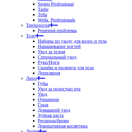
Sergio Professional
Tashe
Tefia
Wella_Professionals
Трихология
Решения проблемы
Тело
Наборы по уходу для волос и тела
Наращивание ногтей
Уход за телом
Специальный уход
Руки/Ноги
Скрабы и пилинги для тела
Депиляция
Лицо
Губы
Уход за полостью рта
Уход
Очищение
Глаза
Домашний уход
Зубная паста
Ресницы/брови
Декоративная косметика
Детям