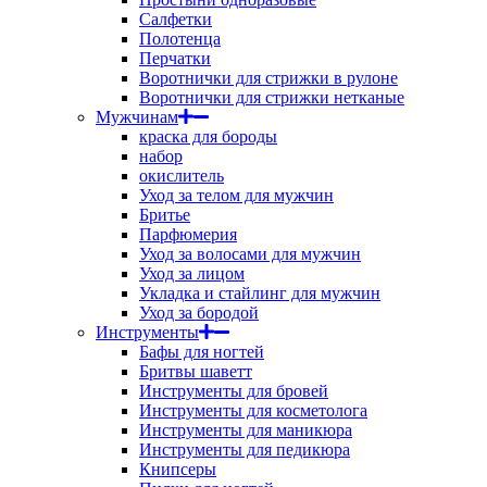
Салфетки
Полотенца
Перчатки
Воротнички для стрижки в рулоне
Воротнички для стрижки нетканые
Мужчинам
краска для бороды
набор
окислитель
Уход за телом для мужчин
Бритье
Парфюмерия
Уход за волосами для мужчин
Уход за лицом
Укладка и стайлинг для мужчин
Уход за бородой
Инструменты
Бафы для ногтей
Бритвы шаветт
Инструменты для бровей
Инструменты для косметолога
Инструменты для маникюра
Инструменты для педикюра
Книпсеры