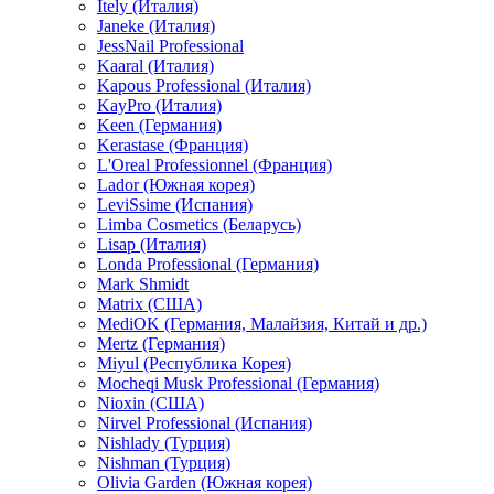
Itely (Италия)
Janeke (Италия)
JessNail Professional
Kaaral (Италия)
Kapous Professional (Италия)
KayPro (Италия)
Keen (Германия)
Kerastase (Франция)
L'Oreal Professionnel (Франция)
Lador (Южная корея)
LeviSsime (Испания)
Limba Cosmetics (Беларусь)
Lisap (Италия)
Londa Professional (Германия)
Mark Shmidt
Matrix (США)
MediOK (Германия, Малайзия, Китай и др.)
Mertz (Германия)
Miyul (Республика Корея)
Mocheqi Musk Professional (Германия)
Nioxin (США)
Nirvel Professional (Испания)
Nishlady (Турция)
Nishman (Турция)
Olivia Garden (Южная корея)