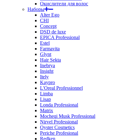
Окислители для волос
Наборы
Alter Ego
CHI
Concept
DSD de luxe
EPICA Professional
Estel
Farmavita
Glynt
Hair Sekta
Inebrya
Insight
Itely
Kaypro
L'Oreal Professionnel
Limba
Lisap
Londa Professional
Matrix
Mocheqi Musk Professional
Nirvel Professional
Oyster Cosmetics
Periche Profesional
Redken