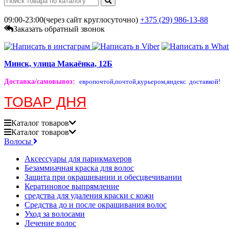
09:00-23:00(через сайт круглосуточно)
+375 (29)
986-13-88
Заказать обратный звонок
Минск, улица Макаёнка, 12Б
Доставка/самовывоз
:
европочтой,
почтой,
курьером,
яндекс доставкой!
ТОВАР ДНЯ
Каталог
товаров
Каталог
товаров
Волосы
Аксессуары для парикмахеров
Безаммиачная краска для волос
Защита при окрашивании и обесцвечивании
Кератиновое выпрямление
средства для удаления краски с кожи
Средства до и после окрашивания волос
Уход за волосами
Лечение волос