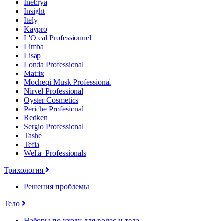
Inebrya
Insight
Itely
Kaypro
L'Oreal Professionnel
Limba
Lisap
Londa Professional
Matrix
Mocheqi Musk Professional
Nirvel Professional
Oyster Cosmetics
Periche Profesional
Redken
Sergio Professional
Tashe
Tefia
Wella_Professionals
Трихология
Решения проблемы
Тело
Наборы по уходу для волос и тела