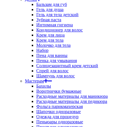
Бальзам для губ
Гель для душа
Гель для тела детский
Зубная паста
Интимная гигиена
Кондиционер для волос
Крем для лица
Крем для тела
Молочко для тела
Набор
Пена для ванны
Пенка для умывания
Солнцезащитный крем детский
Спрей для волос
Шампунь для волос
Мастерам
Бахилы
Воротнички бумажные
Расходные материалы для маникюра
Расходные материалы для педикюра
Фольга парикмахерская
Шапочки одноразовые
Одежда для процедур
Пеньюары одноразовые
Простыни одноразовые