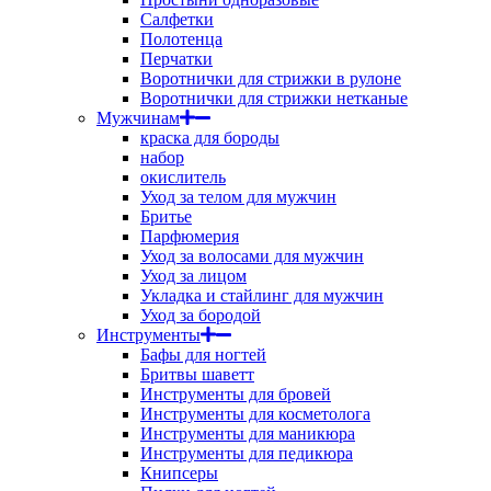
Салфетки
Полотенца
Перчатки
Воротнички для стрижки в рулоне
Воротнички для стрижки нетканые
Мужчинам
краска для бороды
набор
окислитель
Уход за телом для мужчин
Бритье
Парфюмерия
Уход за волосами для мужчин
Уход за лицом
Укладка и стайлинг для мужчин
Уход за бородой
Инструменты
Бафы для ногтей
Бритвы шаветт
Инструменты для бровей
Инструменты для косметолога
Инструменты для маникюра
Инструменты для педикюра
Книпсеры