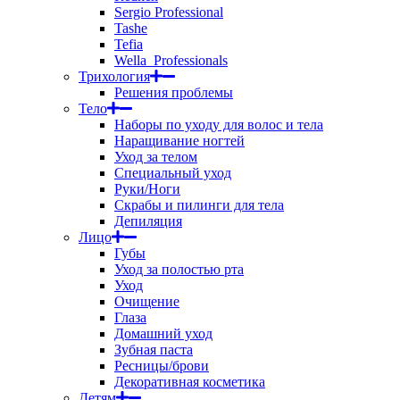
Sergio Professional
Tashe
Tefia
Wella_Professionals
Трихология
Решения проблемы
Тело
Наборы по уходу для волос и тела
Наращивание ногтей
Уход за телом
Специальный уход
Руки/Ноги
Скрабы и пилинги для тела
Депиляция
Лицо
Губы
Уход за полостью рта
Уход
Очищение
Глаза
Домашний уход
Зубная паста
Ресницы/брови
Декоративная косметика
Детям