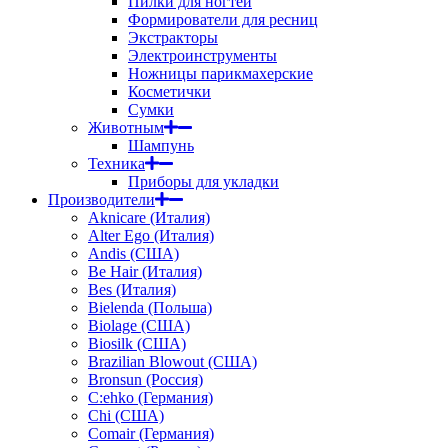
Пилки для ногтей
Формирователи для ресниц
Экстракторы
Электроинструменты
Ножницы парикмахерские
Косметички
Сумки
Животным
Шампунь
Техника
Приборы для укладки
Производители
Aknicare (Италия)
Alter Ego (Италия)
Andis (США)
Be Hair (Италия)
Bes (Италия)
Bielenda (Польша)
Biolage (США)
Biosilk (США)
Brazilian Blowout (США)
Bronsun (Россия)
C:ehko (Германия)
Chi (США)
Comair (Германия)