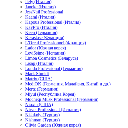
Itely (Италия)
Janeke (Италия)
JessNail Professional
Kaaral (Италия)
Kapous Professional (Италия)
KayPro (Италия)
Keen (Германия)
Kerastase (Франция)
L'Oreal Professionnel (Франция)
Lador (Южная корея)
LeviSsime (Испания)
Limba Cosmetics (Беларусь)
Lisap (Италия)
Londa Professional (Германия)
Mark Shmidt
Matrix (США)
MediOK (Германия, Малайзия, Китай и др.)
Mertz (Германия)
Miyul (Республика Корея)
Mocheqi Musk Professional (Германия)
Nioxin (США)
Nirvel Professional (Испания)
Nishlady (Турция)
Nishman (Турция)
Olivia Garden (Южная корея)