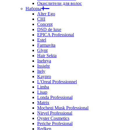
Окислители для волос
Наборы
Alter Ego
CHI
Concept
DSD de luxe
EPICA Professional
Estel
Farmavita
Glynt
Hair Sekta
Inebrya
Insight
Itely
Kaypro
L'Oreal Professionnel
Limba
Lisap
Londa Professional
Matrix
Mocheqi Musk Professional
Nirvel Professional
Oyster Cosmetics
Periche Profesional
Redken