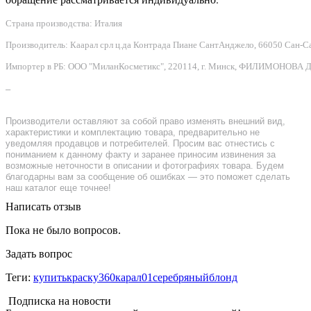
Страна производства: Италия
Производитель: Каарал срл ц.да Контрада Пиане СантАнджело, 66050 Сан-Сальво
Импортер в РБ: ООО "МиланКосметикс", 220114, г. Минск, ФИЛИМОНОВА Д.Ф.
–
Производители оставляют за собой право изменять внешний вид,
характеристики и комплектацию товара, предварительно не
уведомляя продавцов и потребителей. Просим вас отнестись с
пониманием к данному факту и заранее приносим извинения за
возможные неточности в описании и фотографиях товара. Будем
благодарны вам за сообщение об ошибках — это поможет сделать
наш каталог еще точнее!
Написать отзыв
Пока не было вопросов.
Задать вопрос
Теги:
купитькраску360карал01серебряныйблонд
Подписка на новости