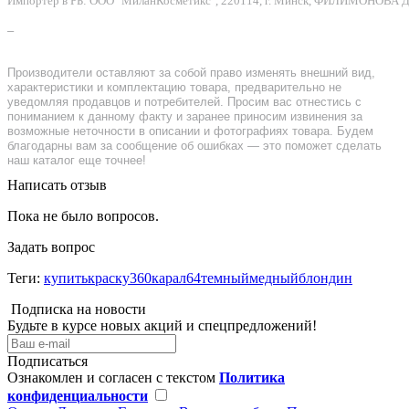
Импортер в РБ: ООО "МиланКосметикс", 220114, г. Минск, ФИЛИМОНОВА Д.Ф.
–
Производители оставляют за собой право изменять внешний вид,
характеристики и комплектацию товара, предварительно не
уведомляя продавцов и потребителей. Просим вас отнестись с
пониманием к данному факту и заранее приносим извинения за
возможные неточности в описании и фотографиях товара. Будем
благодарны вам за сообщение об ошибках — это поможет сделать
наш каталог еще точнее!
Написать отзыв
Пока не было вопросов.
Задать вопрос
Теги:
купитькраску360карал64темныймедныйблондин
Подписка на новости
Будьте в курсе новых акций и спецпредложений!
Подписаться
Ознакомлен и согласен с текстом
Политика
конфиденциальности