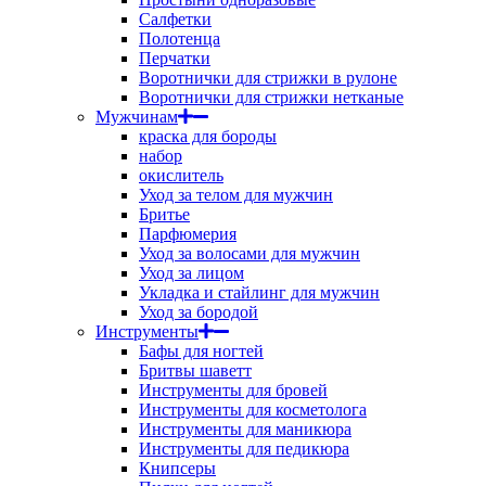
Салфетки
Полотенца
Перчатки
Воротнички для стрижки в рулоне
Воротнички для стрижки нетканые
Мужчинам
краска для бороды
набор
окислитель
Уход за телом для мужчин
Бритье
Парфюмерия
Уход за волосами для мужчин
Уход за лицом
Укладка и стайлинг для мужчин
Уход за бородой
Инструменты
Бафы для ногтей
Бритвы шаветт
Инструменты для бровей
Инструменты для косметолога
Инструменты для маникюра
Инструменты для педикюра
Книпсеры