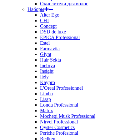
Окислители для волос
Наборы
Alter Ego
CHI
Concept
DSD de luxe
EPICA Professional
Estel
Farmavita
Glynt
Hair Sekta
Inebrya
Insight
Itely
Kaypro
L'Oreal Professionnel
Limba
Lisap
Londa Professional
Matrix
Mocheqi Musk Professional
Nirvel Professional
Oyster Cosmetics
Periche Profesional
Redken