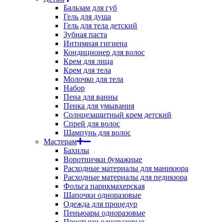
Бальзам для губ
Гель для душа
Гель для тела детский
Зубная паста
Интимная гигиена
Кондиционер для волос
Крем для лица
Крем для тела
Молочко для тела
Набор
Пена для ванны
Пенка для умывания
Солнцезащитный крем детский
Спрей для волос
Шампунь для волос
Мастерам
Бахилы
Воротнички бумажные
Расходные материалы для маникюра
Расходные материалы для педикюра
Фольга парикмахерская
Шапочки одноразовые
Одежда для процедур
Пеньюары одноразовые
Простыни одноразовые