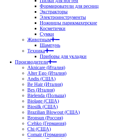
Пилки для ногтей
Формирователи для ресниц
Экстракторы
Электроинструменты
Ножницы парикмахерские
Косметички
Сумки
Животным
Шампунь
Техника
Приборы для укладки
Производители
Aknicare (Италия)
Alter Ego (Италия)
Andis (США)
Be Hair (Италия)
Bes (Италия)
Bielenda (Польша)
Biolage (США)
Biosilk (США)
Brazilian Blowout (США)
Bronsun (Россия)
C:ehko (Германия)
Chi (США)
Comair (Германия)