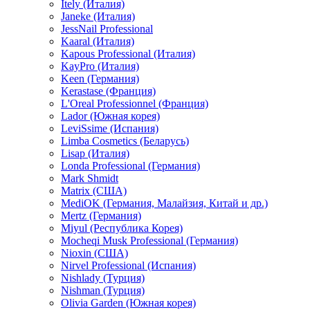
Itely (Италия)
Janeke (Италия)
JessNail Professional
Kaaral (Италия)
Kapous Professional (Италия)
KayPro (Италия)
Keen (Германия)
Kerastase (Франция)
L'Oreal Professionnel (Франция)
Lador (Южная корея)
LeviSsime (Испания)
Limba Cosmetics (Беларусь)
Lisap (Италия)
Londa Professional (Германия)
Mark Shmidt
Matrix (США)
MediOK (Германия, Малайзия, Китай и др.)
Mertz (Германия)
Miyul (Республика Корея)
Mocheqi Musk Professional (Германия)
Nioxin (США)
Nirvel Professional (Испания)
Nishlady (Турция)
Nishman (Турция)
Olivia Garden (Южная корея)