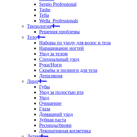
Sergio Professional
Tashe
Tefia
Wella_Professionals
Трихология
Решения проблемы
Тело
Наборы по уходу для волос и тела
Наращивание ногтей
Уход за телом
Специальный уход
Руки/Ноги
Скрабы и пилинги для тела
Депиляция
Лицо
Губы
Уход за полостью рта
Уход
Очищение
Глаза
Домашний уход
Зубная паста
Ресницы/брови
Декоративная косметика
Детям