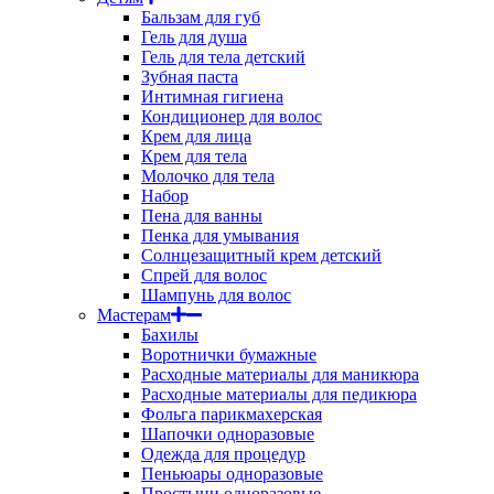
Бальзам для губ
Гель для душа
Гель для тела детский
Зубная паста
Интимная гигиена
Кондиционер для волос
Крем для лица
Крем для тела
Молочко для тела
Набор
Пена для ванны
Пенка для умывания
Солнцезащитный крем детский
Спрей для волос
Шампунь для волос
Мастерам
Бахилы
Воротнички бумажные
Расходные материалы для маникюра
Расходные материалы для педикюра
Фольга парикмахерская
Шапочки одноразовые
Одежда для процедур
Пеньюары одноразовые
Простыни одноразовые