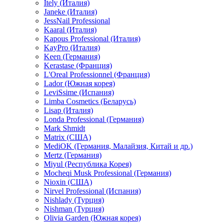
Itely (Италия)
Janeke (Италия)
JessNail Professional
Kaaral (Италия)
Kapous Professional (Италия)
KayPro (Италия)
Keen (Германия)
Kerastase (Франция)
L'Oreal Professionnel (Франция)
Lador (Южная корея)
LeviSsime (Испания)
Limba Cosmetics (Беларусь)
Lisap (Италия)
Londa Professional (Германия)
Mark Shmidt
Matrix (США)
MediOK (Германия, Малайзия, Китай и др.)
Mertz (Германия)
Miyul (Республика Корея)
Mocheqi Musk Professional (Германия)
Nioxin (США)
Nirvel Professional (Испания)
Nishlady (Турция)
Nishman (Турция)
Olivia Garden (Южная корея)