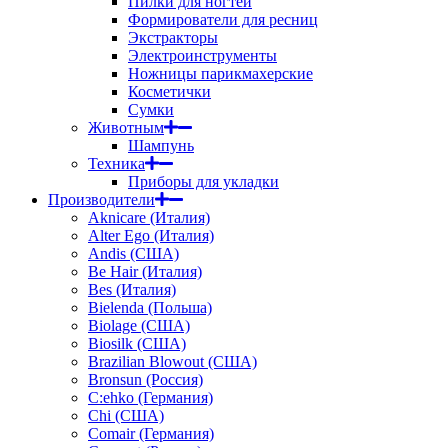
Пилки для ногтей
Формирователи для ресниц
Экстракторы
Электроинструменты
Ножницы парикмахерские
Косметички
Сумки
Животным
Шампунь
Техника
Приборы для укладки
Производители
Aknicare (Италия)
Alter Ego (Италия)
Andis (США)
Be Hair (Италия)
Bes (Италия)
Bielenda (Польша)
Biolage (США)
Biosilk (США)
Brazilian Blowout (США)
Bronsun (Россия)
C:ehko (Германия)
Chi (США)
Comair (Германия)