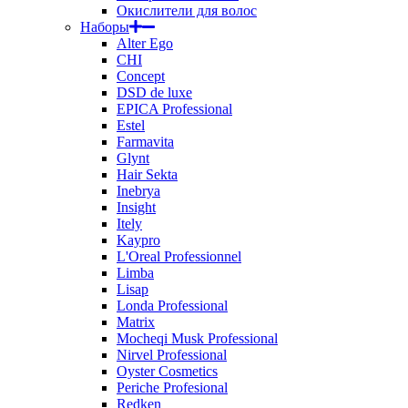
Окислители для волос
Наборы
Alter Ego
CHI
Concept
DSD de luxe
EPICA Professional
Estel
Farmavita
Glynt
Hair Sekta
Inebrya
Insight
Itely
Kaypro
L'Oreal Professionnel
Limba
Lisap
Londa Professional
Matrix
Mocheqi Musk Professional
Nirvel Professional
Oyster Cosmetics
Periche Profesional
Redken