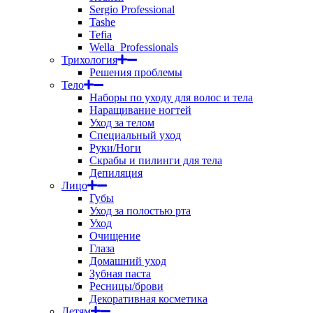
Sergio Professional
Tashe
Tefia
Wella_Professionals
Трихология
Решения проблемы
Тело
Наборы по уходу для волос и тела
Наращивание ногтей
Уход за телом
Специальный уход
Руки/Ноги
Скрабы и пилинги для тела
Депиляция
Лицо
Губы
Уход за полостью рта
Уход
Очищение
Глаза
Домашний уход
Зубная паста
Ресницы/брови
Декоративная косметика
Детям