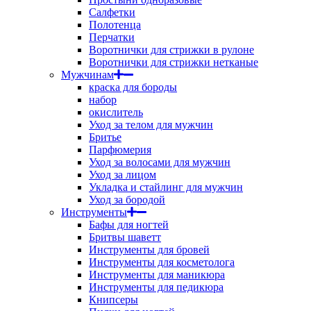
Салфетки
Полотенца
Перчатки
Воротнички для стрижки в рулоне
Воротнички для стрижки нетканые
Мужчинам
краска для бороды
набор
окислитель
Уход за телом для мужчин
Бритье
Парфюмерия
Уход за волосами для мужчин
Уход за лицом
Укладка и стайлинг для мужчин
Уход за бородой
Инструменты
Бафы для ногтей
Бритвы шаветт
Инструменты для бровей
Инструменты для косметолога
Инструменты для маникюра
Инструменты для педикюра
Книпсеры