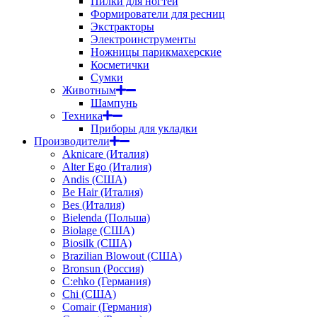
Пилки для ногтей
Формирователи для ресниц
Экстракторы
Электроинструменты
Ножницы парикмахерские
Косметички
Сумки
Животным
Шампунь
Техника
Приборы для укладки
Производители
Aknicare (Италия)
Alter Ego (Италия)
Andis (США)
Be Hair (Италия)
Bes (Италия)
Bielenda (Польша)
Biolage (США)
Biosilk (США)
Brazilian Blowout (США)
Bronsun (Россия)
C:ehko (Германия)
Chi (США)
Comair (Германия)