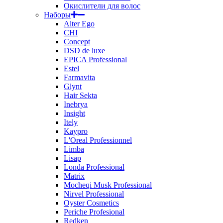
Окислители для волос
Наборы
Alter Ego
CHI
Concept
DSD de luxe
EPICA Professional
Estel
Farmavita
Glynt
Hair Sekta
Inebrya
Insight
Itely
Kaypro
L'Oreal Professionnel
Limba
Lisap
Londa Professional
Matrix
Mocheqi Musk Professional
Nirvel Professional
Oyster Cosmetics
Periche Profesional
Redken