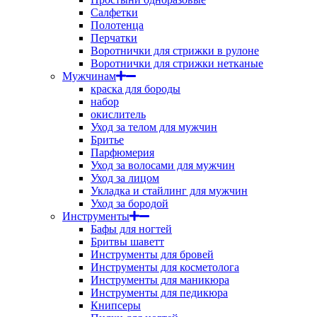
Салфетки
Полотенца
Перчатки
Воротнички для стрижки в рулоне
Воротнички для стрижки нетканые
Мужчинам
краска для бороды
набор
окислитель
Уход за телом для мужчин
Бритье
Парфюмерия
Уход за волосами для мужчин
Уход за лицом
Укладка и стайлинг для мужчин
Уход за бородой
Инструменты
Бафы для ногтей
Бритвы шаветт
Инструменты для бровей
Инструменты для косметолога
Инструменты для маникюра
Инструменты для педикюра
Книпсеры