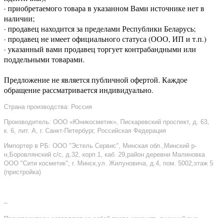
· приобретаемого товара в указанном Вами источнике нет в
наличии;
· продавец находится за пределами Республики Беларусь;
· продавец не имеет официального статуса (ООО, ИП и т.п.)
· указанный вами продавец торгует контрабандными или
поддельными товарами.
Предложение не является публичной офертой. Каждое
обращение рассматривается индивидуально.
Страна производства: Россия
Производитель: ООО «Юникосметик», Пискаревский проспект, д. 63,
к. 6, лит. А, г. Санкт-Петербург, Российская Федерация
Импортер в РБ: ООО "Эстель Сервис", Минская обл.,Минский р-
н,Боровлянский с/с, д.32, корп.1, каб. 29,район деревни Малиновка
ООО "Сити косметик", г. Минск,ул. Жилуновича, д.4, пом. 5002,этаж 5
(пристройка)
–