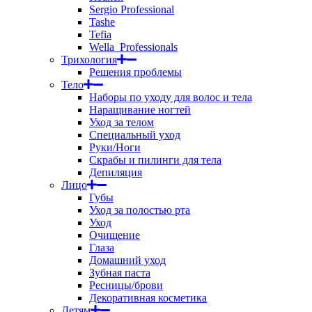
Sergio Professional
Tashe
Tefia
Wella_Professionals
Трихология
Решения проблемы
Тело
Наборы по уходу для волос и тела
Наращивание ногтей
Уход за телом
Специальный уход
Руки/Ноги
Скрабы и пилинги для тела
Депиляция
Лицо
Губы
Уход за полостью рта
Уход
Очищение
Глаза
Домашний уход
Зубная паста
Ресницы/брови
Декоративная косметика
Детям