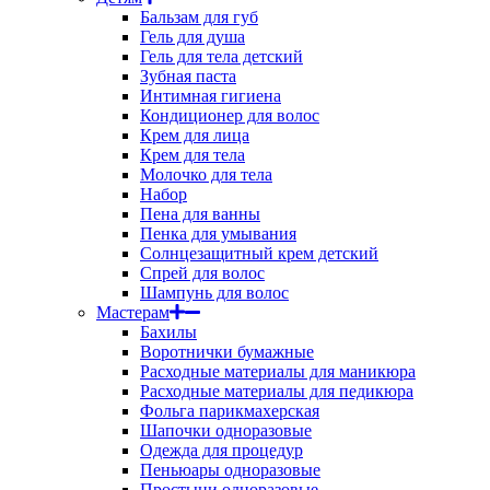
Бальзам для губ
Гель для душа
Гель для тела детский
Зубная паста
Интимная гигиена
Кондиционер для волос
Крем для лица
Крем для тела
Молочко для тела
Набор
Пена для ванны
Пенка для умывания
Солнцезащитный крем детский
Спрей для волос
Шампунь для волос
Мастерам
Бахилы
Воротнички бумажные
Расходные материалы для маникюра
Расходные материалы для педикюра
Фольга парикмахерская
Шапочки одноразовые
Одежда для процедур
Пеньюары одноразовые
Простыни одноразовые