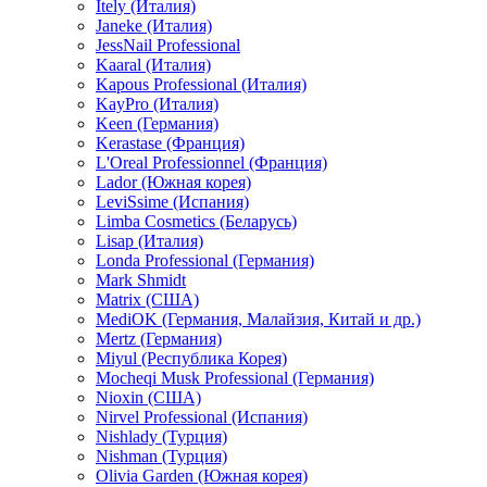
Itely (Италия)
Janeke (Италия)
JessNail Professional
Kaaral (Италия)
Kapous Professional (Италия)
KayPro (Италия)
Keen (Германия)
Kerastase (Франция)
L'Oreal Professionnel (Франция)
Lador (Южная корея)
LeviSsime (Испания)
Limba Cosmetics (Беларусь)
Lisap (Италия)
Londa Professional (Германия)
Mark Shmidt
Matrix (США)
MediOK (Германия, Малайзия, Китай и др.)
Mertz (Германия)
Miyul (Республика Корея)
Mocheqi Musk Professional (Германия)
Nioxin (США)
Nirvel Professional (Испания)
Nishlady (Турция)
Nishman (Турция)
Olivia Garden (Южная корея)