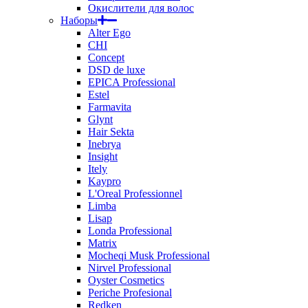
Окислители для волос
Наборы
Alter Ego
CHI
Concept
DSD de luxe
EPICA Professional
Estel
Farmavita
Glynt
Hair Sekta
Inebrya
Insight
Itely
Kaypro
L'Oreal Professionnel
Limba
Lisap
Londa Professional
Matrix
Mocheqi Musk Professional
Nirvel Professional
Oyster Cosmetics
Periche Profesional
Redken