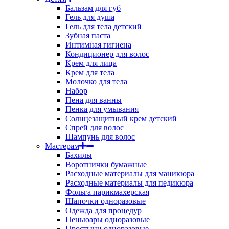
Бальзам для губ
Гель для душа
Гель для тела детский
Зубная паста
Интимная гигиена
Кондиционер для волос
Крем для лица
Крем для тела
Молочко для тела
Набор
Пена для ванны
Пенка для умывания
Солнцезащитный крем детский
Спрей для волос
Шампунь для волос
Мастерам
Бахилы
Воротнички бумажные
Расходные материалы для маникюра
Расходные материалы для педикюра
Фольга парикмахерская
Шапочки одноразовые
Одежда для процедур
Пеньюары одноразовые
Простыни одноразовые