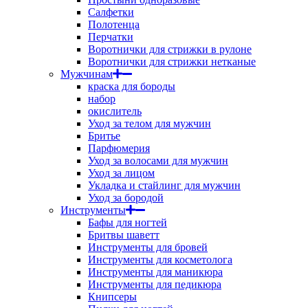
Салфетки
Полотенца
Перчатки
Воротнички для стрижки в рулоне
Воротнички для стрижки нетканые
Мужчинам
краска для бороды
набор
окислитель
Уход за телом для мужчин
Бритье
Парфюмерия
Уход за волосами для мужчин
Уход за лицом
Укладка и стайлинг для мужчин
Уход за бородой
Инструменты
Бафы для ногтей
Бритвы шаветт
Инструменты для бровей
Инструменты для косметолога
Инструменты для маникюра
Инструменты для педикюра
Книпсеры