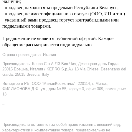
наличии;
· продавец находится за пределами Республики Беларусь;
· продавец не имеет официального статуса (ООО, ИП и т.п.)
· указанный вами продавец торгует контрабандными или
поддельными товарами.
Предложение не является публичной офертой. Каждое
обращение рассматривается индивидуально.
Страна производства: Италия
Производитель: Кепро С.п.А./13 Виа Чиз, Дезенцано-дель-Гарда,
25015 Брешиа, Италия / KEPRO S.p.A./ 13 Via Chiese, Desenzano del
Garda, 25015 Brescia, Italy
Импортер в РБ: ООО "МиланКосметикс", 220114, г. Минск,
ФИЛИМОНОВА Д.Ф. ул., дом № 55, корпус 3, офис 309, помещение
13
–
Производители оставляют за собой право изменять внешний вид,
характеристики и комплектацию товара, предварительно не