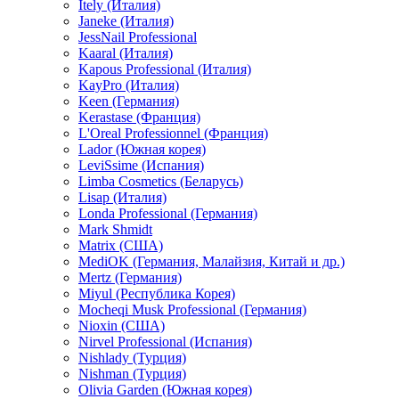
Itely (Италия)
Janeke (Италия)
JessNail Professional
Kaaral (Италия)
Kapous Professional (Италия)
KayPro (Италия)
Keen (Германия)
Kerastase (Франция)
L'Oreal Professionnel (Франция)
Lador (Южная корея)
LeviSsime (Испания)
Limba Cosmetics (Беларусь)
Lisap (Италия)
Londa Professional (Германия)
Mark Shmidt
Matrix (США)
MediOK (Германия, Малайзия, Китай и др.)
Mertz (Германия)
Miyul (Республика Корея)
Mocheqi Musk Professional (Германия)
Nioxin (США)
Nirvel Professional (Испания)
Nishlady (Турция)
Nishman (Турция)
Olivia Garden (Южная корея)