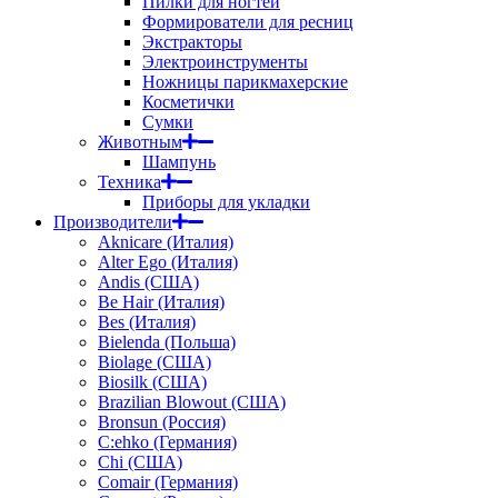
Пилки для ногтей
Формирователи для ресниц
Экстракторы
Электроинструменты
Ножницы парикмахерские
Косметички
Сумки
Животным
Шампунь
Техника
Приборы для укладки
Производители
Aknicare (Италия)
Alter Ego (Италия)
Andis (США)
Be Hair (Италия)
Bes (Италия)
Bielenda (Польша)
Biolage (США)
Biosilk (США)
Brazilian Blowout (США)
Bronsun (Россия)
C:ehko (Германия)
Chi (США)
Comair (Германия)