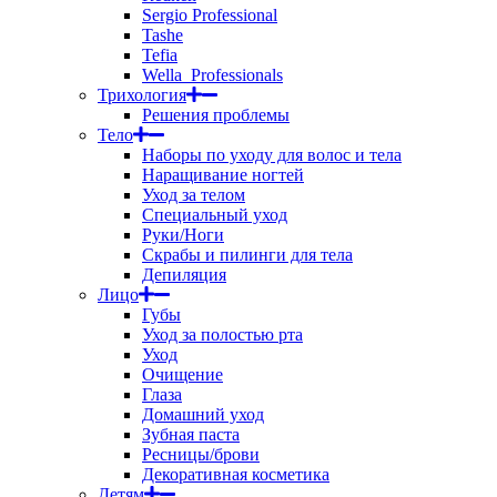
Sergio Professional
Tashe
Tefia
Wella_Professionals
Трихология
Решения проблемы
Тело
Наборы по уходу для волос и тела
Наращивание ногтей
Уход за телом
Специальный уход
Руки/Ноги
Скрабы и пилинги для тела
Депиляция
Лицо
Губы
Уход за полостью рта
Уход
Очищение
Глаза
Домашний уход
Зубная паста
Ресницы/брови
Декоративная косметика
Детям