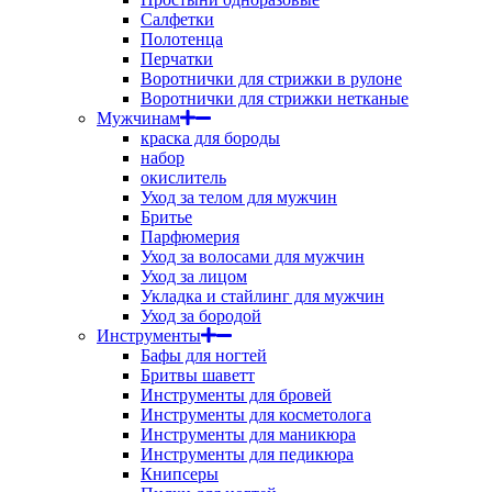
Салфетки
Полотенца
Перчатки
Воротнички для стрижки в рулоне
Воротнички для стрижки нетканые
Мужчинам
краска для бороды
набор
окислитель
Уход за телом для мужчин
Бритье
Парфюмерия
Уход за волосами для мужчин
Уход за лицом
Укладка и стайлинг для мужчин
Уход за бородой
Инструменты
Бафы для ногтей
Бритвы шаветт
Инструменты для бровей
Инструменты для косметолога
Инструменты для маникюра
Инструменты для педикюра
Книпсеры