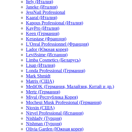
Itely (Италия)
Janeke (Италия)
JessNail Professional
Kaaral (Италия)
Kapous Professional (Италия)
KayPro (Италия)
Keen (Германия)
Kerastase (Франция)
L'Oreal Professionnel (Франция)
Lador (Южная корея)
LeviSsime (Испания)
Limba Cosmetics (Беларусь)
Lisap (Италия)
Londa Professional (Германия)
Mark Shmidt
Matrix (США)
MediOK (Германия, Малайзия, Китай и др.)
Mertz (Германия)
Miyul (Республика Корея)
Mocheqi Musk Professional (Германия)
Nioxin (США)
Nirvel Professional (Испания)
Nishlady (Турция)
Nishman (Турция)
Olivia Garden (Южная корея)