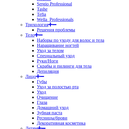
Sergio Professional
Tashe
Tefia
Wella_Professionals
Трихология
Решения проблемы
Тело
Наборы по уходу для волос и тела
Наращивание ногтей
Уход за телом
Специальный уход
Руки/Ноги
Скрабы и пилинги для тела
Депиляция
Лицо
Губы
Уход за полостью рта
Уход
Очищение
Глаза
Домашний уход
Зубная паста
Ресницы/брови
Декоративная косметика
Детям