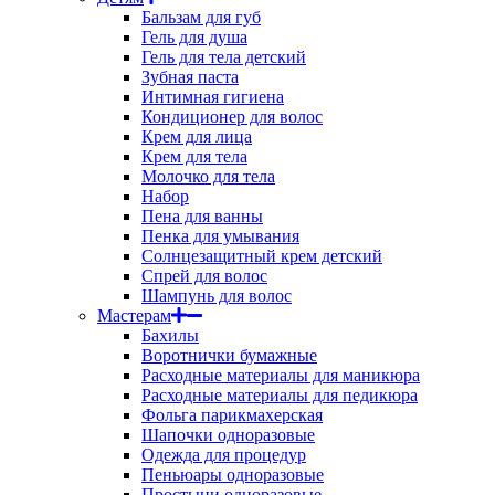
Бальзам для губ
Гель для душа
Гель для тела детский
Зубная паста
Интимная гигиена
Кондиционер для волос
Крем для лица
Крем для тела
Молочко для тела
Набор
Пена для ванны
Пенка для умывания
Солнцезащитный крем детский
Спрей для волос
Шампунь для волос
Мастерам
Бахилы
Воротнички бумажные
Расходные материалы для маникюра
Расходные материалы для педикюра
Фольга парикмахерская
Шапочки одноразовые
Одежда для процедур
Пеньюары одноразовые
Простыни одноразовые