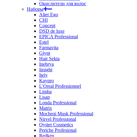
Окислители для волос
Наборы
Alter Ego
CHI
Concept
DSD de luxe
EPICA Professional
Estel
Farmavita
Glynt
Hair Sekta
Inebrya
Insight
Itely
Kaypro
L'Oreal Professionnel
Limba
Lisap
Londa Professional
Matrix
Mocheqi Musk Professional
Nirvel Professional
Oyster Cosmetics
Periche Profesional
Redken