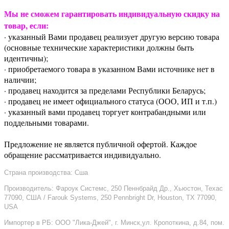
Мы не сможем гарантировать индивидуальную скидку на
товар, если:
· указанный Вами продавец реализует другую версию товара
(основные технические характеристики должны быть
идентичны);
· приобретаемого товара в указанном Вами источнике нет в
наличии;
· продавец находится за пределами Республики Беларусь;
· продавец не имеет официального статуса (ООО, ИП и т.п.)
· указанный вами продавец торгует контрабандными или
поддельными товарами.
Предложение не является публичной офертой. Каждое
обращение рассматривается индивидуально.
Страна производства: Сша
Производитель: Фароук Системс, 250 Пеннбрайд Др., Хьюстон, Техас
77090, США / Farouk Systems, 250 Pennbright Dr, Houston, TX 77090,
USA
Импортер в РБ: ООО "Лика-Джей", г. Минск,ул. Кропоткина, д.84, пом.