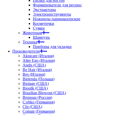
Пилки для ногтей
Формирователи для ресниц
Экстракторы
Электроинструменты
Ножницы парикмахерские
Косметички
Сумки
Животным
Шампунь
Техника
Приборы для укладки
Производители
Aknicare (Италия)
Alter Ego (Италия)
Andis (США)
Be Hair (Италия)
Bes (Италия)
Bielenda (Польша)
Biolage (США)
Biosilk (США)
Brazilian Blowout (США)
Bronsun (Россия)
C:ehko (Германия)
Chi (США)
Comair (Германия)