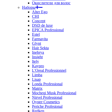
Окислители для волос
Наборы
Alter Ego
CHI
Concept
DSD de luxe
EPICA Professional
Estel
Farmavita
Glynt
Hair Sekta
Inebrya
Insight
Itely
Kaypro
L'Oreal Professionnel
Limba
Lisap
Londa Professional
Matrix
Mocheqi Musk Professional
Nirvel Professional
Oyster Cosmetics
Periche Profesional
Redken