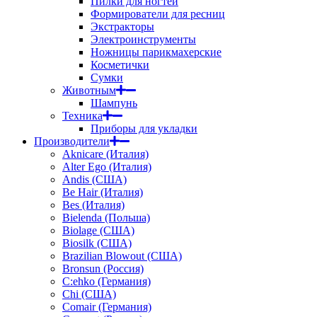
Пилки для ногтей
Формирователи для ресниц
Экстракторы
Электроинструменты
Ножницы парикмахерские
Косметички
Сумки
Животным
Шампунь
Техника
Приборы для укладки
Производители
Aknicare (Италия)
Alter Ego (Италия)
Andis (США)
Be Hair (Италия)
Bes (Италия)
Bielenda (Польша)
Biolage (США)
Biosilk (США)
Brazilian Blowout (США)
Bronsun (Россия)
C:ehko (Германия)
Chi (США)
Comair (Германия)