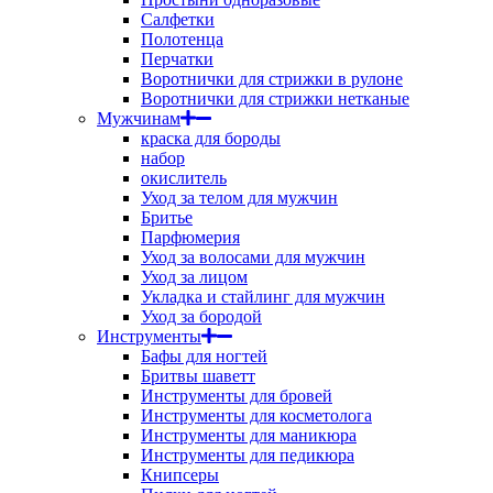
Салфетки
Полотенца
Перчатки
Воротнички для стрижки в рулоне
Воротнички для стрижки нетканые
Мужчинам
краска для бороды
набор
окислитель
Уход за телом для мужчин
Бритье
Парфюмерия
Уход за волосами для мужчин
Уход за лицом
Укладка и стайлинг для мужчин
Уход за бородой
Инструменты
Бафы для ногтей
Бритвы шаветт
Инструменты для бровей
Инструменты для косметолога
Инструменты для маникюра
Инструменты для педикюра
Книпсеры