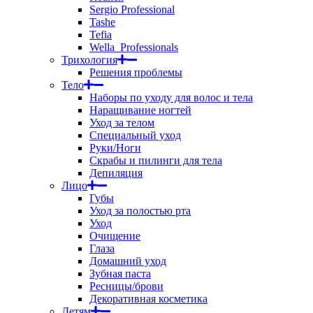
Sergio Professional
Tashe
Tefia
Wella_Professionals
Трихология
Решения проблемы
Тело
Наборы по уходу для волос и тела
Наращивание ногтей
Уход за телом
Специальный уход
Руки/Ноги
Скрабы и пилинги для тела
Депиляция
Лицо
Губы
Уход за полостью рта
Уход
Очищение
Глаза
Домашний уход
Зубная паста
Ресницы/брови
Декоративная косметика
Детям