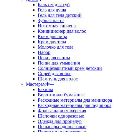
Бальзам для губ
Гель для душа
Гель для тела детский
Зубная паста
Интимная гигиена
Кондиционер для волос
Крем для лица
Крем для тела
Молочко для тела
Набор
Пена для ванны
Пенка для умывания
Солнцезащитный крем детский
Спрей для волос
Шампунь для волос
Мастерам
Бахилы
Воротнички бумажные
Расходные материалы для маникюра
Расходные материалы для педикюра
Фольга парикмахерская
Шапочки одноразовые
Одежда для процедур
Пеньюары одноразовые
Простыни одноразовые