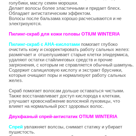
голубики, маслу семян морошки.
Делает волосы более эластичными и придает блеск.
Обладает антистатическим эффектом.
Волосы после бальзама хорошо расчесываются и не
электризуются.
Пилинг-скраб для кожи головы OTIUM WINTERIA
Пилинг-скраб с АНА-кислотами
помогает глубоко
очистить кожу и скорректировать работу сальных желез:
размягчает и отшелушивает старые клетки эпидермиса,
удаляют остатки стайлинговых средств и прочие
загрязнения, с которым не справляется обычный шампунь.
Содержит салициловую кислоту и экстракт брусники,
которые очищают поры и нормализуют работу сальных
желез.
Скраб помогает волосам дольше оставаться чистыми.
Также восстанавливает доступ кислорода к клеткам,
улучшает кровоснабжение волосяной луковицы, что
влияет на нормальный рост здоровых волос.
Двухфазный спрей-антистатик OTIUM WINTERIA
Спрей
увлажняет волсоы, снимает статику и убирает
пушистость.