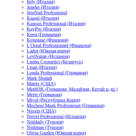
Itely (Италия)
Janeke (Италия)
JessNail Professional
Kaaral (Италия)
Kapous Professional (Италия)
KayPro (Италия)
Keen (Германия)
Kerastase (Франция)
L'Oreal Professionnel (Франция)
Lador (Южная корея)
LeviSsime (Испания)
Limba Cosmetics (Беларусь)
Lisap (Италия)
Londa Professional (Германия)
Mark Shmidt
Matrix (США)
MediOK (Германия, Малайзия, Китай и др.)
Mertz (Германия)
Miyul (Республика Корея)
Mocheqi Musk Professional (Германия)
Nioxin (США)
Nirvel Professional (Испания)
Nishlady (Турция)
Nishman (Турция)
Olivia Garden (Южная корея)