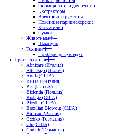
Пилки для ногтей
Формирователи для ресниц
Экстракторы
Электроинструменты
Ножницы парикмахерские
Косметички
Сумки
Животным
Шампунь
Техника
Приборы для укладки
Производители
Aknicare (Италия)
Alter Ego (Италия)
Andis (США)
Be Hair (Италия)
Bes (Италия)
Bielenda (Польша)
Biolage (США)
Biosilk (США)
Brazilian Blowout (США)
Bronsun (Россия)
C:ehko (Германия)
Chi (США)
Comair (Германия)