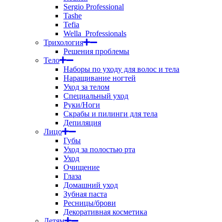
Sergio Professional
Tashe
Tefia
Wella_Professionals
Трихология
Решения проблемы
Тело
Наборы по уходу для волос и тела
Наращивание ногтей
Уход за телом
Специальный уход
Руки/Ноги
Скрабы и пилинги для тела
Депиляция
Лицо
Губы
Уход за полостью рта
Уход
Очищение
Глаза
Домашний уход
Зубная паста
Ресницы/брови
Декоративная косметика
Детям