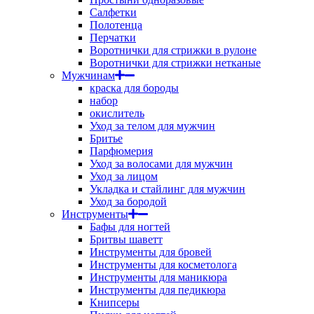
Салфетки
Полотенца
Перчатки
Воротнички для стрижки в рулоне
Воротнички для стрижки нетканые
Мужчинам
краска для бороды
набор
окислитель
Уход за телом для мужчин
Бритье
Парфюмерия
Уход за волосами для мужчин
Уход за лицом
Укладка и стайлинг для мужчин
Уход за бородой
Инструменты
Бафы для ногтей
Бритвы шаветт
Инструменты для бровей
Инструменты для косметолога
Инструменты для маникюра
Инструменты для педикюра
Книпсеры