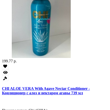
199.77 р.
CHI ALOE VERA With Agave Nectar Conditioner -
Кондиционер с алоэ и нектаром агавы 739 мл