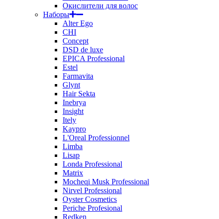
Окислители для волос
Наборы
Alter Ego
CHI
Concept
DSD de luxe
EPICA Professional
Estel
Farmavita
Glynt
Hair Sekta
Inebrya
Insight
Itely
Kaypro
L'Oreal Professionnel
Limba
Lisap
Londa Professional
Matrix
Mocheqi Musk Professional
Nirvel Professional
Oyster Cosmetics
Periche Profesional
Redken