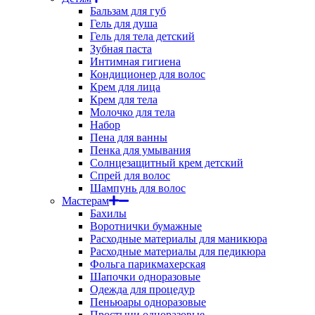
Бальзам для губ
Гель для душа
Гель для тела детский
Зубная паста
Интимная гигиена
Кондиционер для волос
Крем для лица
Крем для тела
Молочко для тела
Набор
Пена для ванны
Пенка для умывания
Солнцезащитный крем детский
Спрей для волос
Шампунь для волос
Мастерам
Бахилы
Воротнички бумажные
Расходные материалы для маникюра
Расходные материалы для педикюра
Фольга парикмахерская
Шапочки одноразовые
Одежда для процедур
Пеньюары одноразовые
Простыни одноразовые