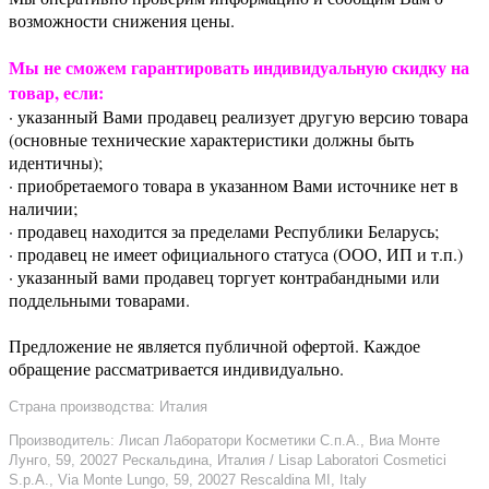
возможности снижения цены.
Мы не сможем гарантировать индивидуальную скидку на
товар, если:
· указанный Вами продавец реализует другую версию товара
(основные технические характеристики должны быть
идентичны);
· приобретаемого товара в указанном Вами источнике нет в
наличии;
· продавец находится за пределами Республики Беларусь;
· продавец не имеет официального статуса (ООО, ИП и т.п.)
· указанный вами продавец торгует контрабандными или
поддельными товарами.
Предложение не является публичной офертой. Каждое
обращение рассматривается индивидуально.
Страна производства: Италия
Производитель: Лисап Лаборатори Косметики С.п.А., Виа Монте
Лунго, 59, 20027 Рескальдина, Италия / Lisap Laboratori Cosmetici
S.p.A., Via Monte Lungo, 59, 20027 Rescaldina MI, Italy