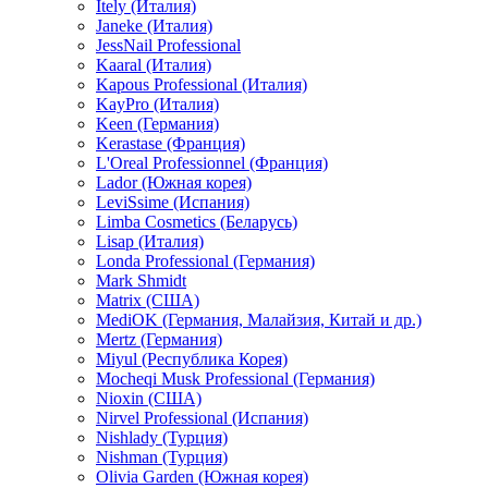
Itely (Италия)
Janeke (Италия)
JessNail Professional
Kaaral (Италия)
Kapous Professional (Италия)
KayPro (Италия)
Keen (Германия)
Kerastase (Франция)
L'Oreal Professionnel (Франция)
Lador (Южная корея)
LeviSsime (Испания)
Limba Cosmetics (Беларусь)
Lisap (Италия)
Londa Professional (Германия)
Mark Shmidt
Matrix (США)
MediOK (Германия, Малайзия, Китай и др.)
Mertz (Германия)
Miyul (Республика Корея)
Mocheqi Musk Professional (Германия)
Nioxin (США)
Nirvel Professional (Испания)
Nishlady (Турция)
Nishman (Турция)
Olivia Garden (Южная корея)