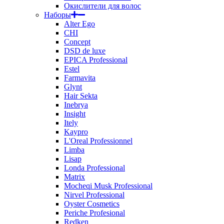
Окислители для волос
Наборы
Alter Ego
CHI
Concept
DSD de luxe
EPICA Professional
Estel
Farmavita
Glynt
Hair Sekta
Inebrya
Insight
Itely
Kaypro
L'Oreal Professionnel
Limba
Lisap
Londa Professional
Matrix
Mocheqi Musk Professional
Nirvel Professional
Oyster Cosmetics
Periche Profesional
Redken