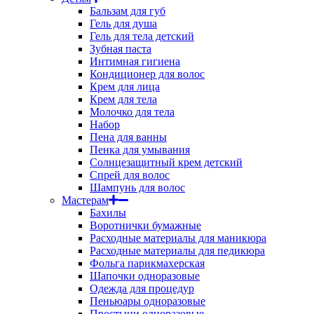
Бальзам для губ
Гель для душа
Гель для тела детский
Зубная паста
Интимная гигиена
Кондиционер для волос
Крем для лица
Крем для тела
Молочко для тела
Набор
Пена для ванны
Пенка для умывания
Солнцезащитный крем детский
Спрей для волос
Шампунь для волос
Мастерам
Бахилы
Воротнички бумажные
Расходные материалы для маникюра
Расходные материалы для педикюра
Фольга парикмахерская
Шапочки одноразовые
Одежда для процедур
Пеньюары одноразовые
Простыни одноразовые