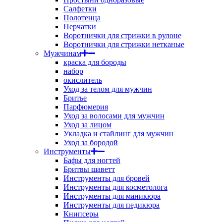
Салфетки
Полотенца
Перчатки
Воротнички для стрижки в рулоне
Воротнички для стрижки нетканые
Мужчинам
краска для бороды
набор
окислитель
Уход за телом для мужчин
Бритье
Парфюмерия
Уход за волосами для мужчин
Уход за лицом
Укладка и стайлинг для мужчин
Уход за бородой
Инструменты
Бафы для ногтей
Бритвы шаветт
Инструменты для бровей
Инструменты для косметолога
Инструменты для маникюра
Инструменты для педикюра
Книпсеры