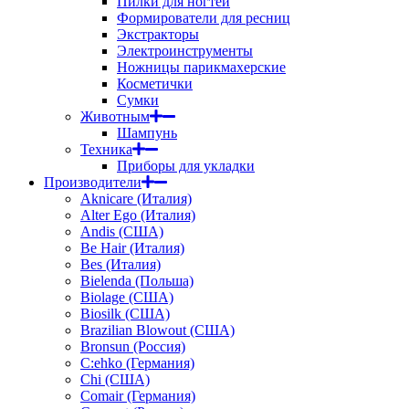
Пилки для ногтей
Формирователи для ресниц
Экстракторы
Электроинструменты
Ножницы парикмахерские
Косметички
Сумки
Животным
Шампунь
Техника
Приборы для укладки
Производители
Aknicare (Италия)
Alter Ego (Италия)
Andis (США)
Be Hair (Италия)
Bes (Италия)
Bielenda (Польша)
Biolage (США)
Biosilk (США)
Brazilian Blowout (США)
Bronsun (Россия)
C:ehko (Германия)
Chi (США)
Comair (Германия)