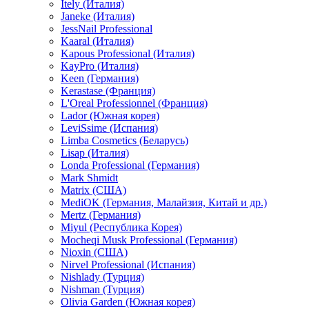
Itely (Италия)
Janeke (Италия)
JessNail Professional
Kaaral (Италия)
Kapous Professional (Италия)
KayPro (Италия)
Keen (Германия)
Kerastase (Франция)
L'Oreal Professionnel (Франция)
Lador (Южная корея)
LeviSsime (Испания)
Limba Cosmetics (Беларусь)
Lisap (Италия)
Londa Professional (Германия)
Mark Shmidt
Matrix (США)
MediOK (Германия, Малайзия, Китай и др.)
Mertz (Германия)
Miyul (Республика Корея)
Mocheqi Musk Professional (Германия)
Nioxin (США)
Nirvel Professional (Испания)
Nishlady (Турция)
Nishman (Турция)
Olivia Garden (Южная корея)