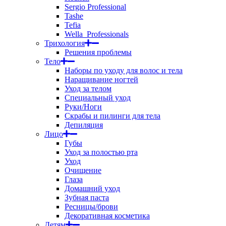
Sergio Professional
Tashe
Tefia
Wella_Professionals
Трихология
Решения проблемы
Тело
Наборы по уходу для волос и тела
Наращивание ногтей
Уход за телом
Специальный уход
Руки/Ноги
Скрабы и пилинги для тела
Депиляция
Лицо
Губы
Уход за полостью рта
Уход
Очищение
Глаза
Домашний уход
Зубная паста
Ресницы/брови
Декоративная косметика
Детям