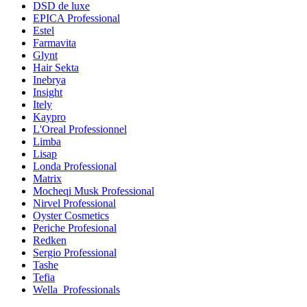
DSD de luxe
EPICA Professional
Estel
Farmavita
Glynt
Hair Sekta
Inebrya
Insight
Itely
Kaypro
L'Oreal Professionnel
Limba
Lisap
Londa Professional
Matrix
Mocheqi Musk Professional
Nirvel Professional
Oyster Cosmetics
Periche Profesional
Redken
Sergio Professional
Tashe
Tefia
Wella_Professionals