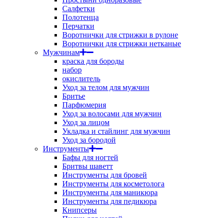
Салфетки
Полотенца
Перчатки
Воротнички для стрижки в рулоне
Воротнички для стрижки нетканые
Мужчинам
краска для бороды
набор
окислитель
Уход за телом для мужчин
Бритье
Парфюмерия
Уход за волосами для мужчин
Уход за лицом
Укладка и стайлинг для мужчин
Уход за бородой
Инструменты
Бафы для ногтей
Бритвы шаветт
Инструменты для бровей
Инструменты для косметолога
Инструменты для маникюра
Инструменты для педикюра
Книпсеры