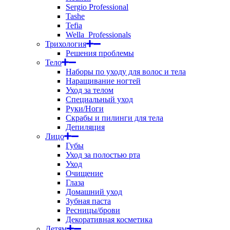
Sergio Professional
Tashe
Tefia
Wella_Professionals
Трихология
Решения проблемы
Тело
Наборы по уходу для волос и тела
Наращивание ногтей
Уход за телом
Специальный уход
Руки/Ноги
Скрабы и пилинги для тела
Депиляция
Лицо
Губы
Уход за полостью рта
Уход
Очищение
Глаза
Домашний уход
Зубная паста
Ресницы/брови
Декоративная косметика
Детям