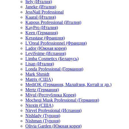
Itely (Италия)
Janeke (Италия)
JessNail Professional
Kaaral (Италия)
Kapous Professional (Италия)
KayPro (Италия)
Keen (Германия)
Kerastase (Франция)
L'Oreal Professionnel (Франция)
Lador (Южная корея)
LeviSsime (Испания)
Limba Cosmetics (Беларусь)
Lisap (Италия)
Londa Professional (Германия)
Mark Shmidt
Matrix (США)
MediOK (Германия, Малайзия, Китай и др.)
Mertz (Германия)
Miyul (Республика Корея)
Mocheqi Musk Professional (Германия)
Nioxin (США)
Nirvel Professional (Испания)
Nishlady (Турция)
Nishman (Турция)
Olivia Garden (Южная корея)