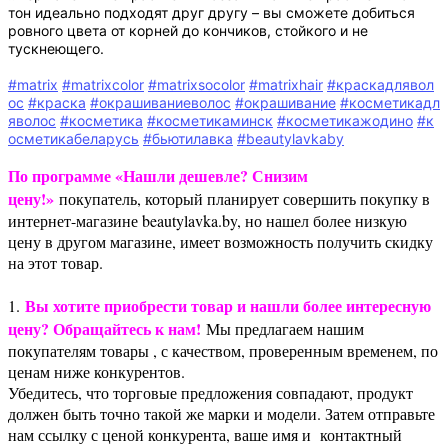
тон идеально подходят друг другу – вы сможете добиться
ровного цвета от корней до кончиков, стойкого и не
тускнеющего.
#matrix
#matrixcolor
#matrixsocolor
#matrixhair
#краскадлявол
ос
#краска
#окрашиваниеволос
#окрашивание
#косметикадл
яволос
#косметика
#косметикаминск
#косметикажодино
#к
осметикабеларусь
#бьютилавка
#beautylavkaby
По программе «Нашли дешевле? Снизим
цену!»
покупатель, который планирует совершить покупку в
интернет-магазине beautylavka.by, но нашел более низкую
цену в другом магазине, имеет возможность получить скидку
на этот товар.
Вы хотите приобрести товар и нашли более интересную
1.
цену? Обращайтесь к нам!
Мы предлагаем нашим
покупателям товары , с качеством, проверенным временем, по
ценам ниже конкурентов.
Убедитесь, что торговые предложения совпадают, продукт
должен быть точно такой же марки и модели. Затем отправьте
нам ссылку с ценой конкурента, ваше имя и контактный