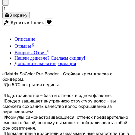
-
В корзину
Купить в 1 клик
Описание
0
Отзывы
0
Вопрос - Ответ
Нашли дешевле? Сделаем скидку!
Дополнительная информация
✅Matrix SoColor Pre-Bonder - Стойкая крем-краска с
бондером.
‼️До 50% покрытия седины.
‼️Подстраивается – база и оттенок в одном флаконе.
‼️Бондер защищает внутреннюю структуру волос – вы
сможете сохранить качество волос окрашивание за
окрашиванием.
‼️Формулы самонастраивающиеся: оттенок предварительно
смешан с базой, поэтому вы можете нейтрализовать любой
фон осветления.
‼️Перманентные красители и безаммиачные красители тон в