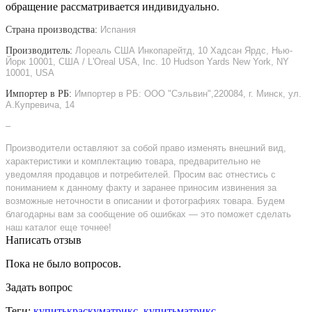
обращение рассматривается индивидуально.
Страна производства:
Испания
Производитель:
Лореаль США Инкопарейтд, 10 Хадсан Ярдс, Нью-
Йорк 10001, США / L'Oreal USA, Inc. 10 Hudson Yards New York, NY
10001, USA
Импортер в РБ:
Импортер в РБ: ООО "Сэльвин",220084, г. Минск, ул.
А.Купревича, 14
–
Производители оставляют за собой право изменять внешний вид,
характеристики и комплектацию товара, предварительно не
уведомляя продавцов и потребителей. Просим вас отнестись с
пониманием к данному факту и заранее приносим извинения за
возможные неточности в описании и фотографиях товара. Будем
благодарны вам за сообщение об ошибках — это поможет сделать
наш каталог еще точнее!
Написать отзыв
Пока не было вопросов.
Задать вопрос
Теги:
купитькраскуматрикс
,
купитьматрикс