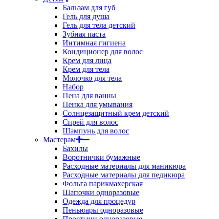
Бальзам для губ
Гель для душа
Гель для тела детский
Зубная паста
Интимная гигиена
Кондиционер для волос
Крем для лица
Крем для тела
Молочко для тела
Набор
Пена для ванны
Пенка для умывания
Солнцезащитный крем детский
Спрей для волос
Шампунь для волос
Мастерам
Бахилы
Воротнички бумажные
Расходные материалы для маникюра
Расходные материалы для педикюра
Фольга парикмахерская
Шапочки одноразовые
Одежда для процедур
Пеньюары одноразовые
Простыни одноразовые