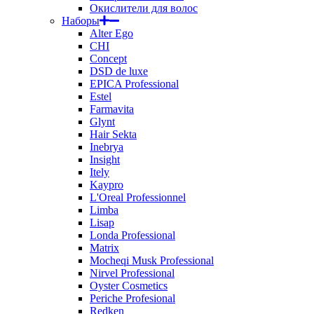
Окислители для волос
Наборы
Alter Ego
CHI
Concept
DSD de luxe
EPICA Professional
Estel
Farmavita
Glynt
Hair Sekta
Inebrya
Insight
Itely
Kaypro
L'Oreal Professionnel
Limba
Lisap
Londa Professional
Matrix
Mocheqi Musk Professional
Nirvel Professional
Oyster Cosmetics
Periche Profesional
Redken