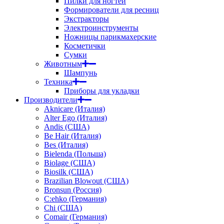
Пилки для ногтей
Формирователи для ресниц
Экстракторы
Электроинструменты
Ножницы парикмахерские
Косметички
Сумки
Животным
Шампунь
Техника
Приборы для укладки
Производители
Aknicare (Италия)
Alter Ego (Италия)
Andis (США)
Be Hair (Италия)
Bes (Италия)
Bielenda (Польша)
Biolage (США)
Biosilk (США)
Brazilian Blowout (США)
Bronsun (Россия)
C:ehko (Германия)
Chi (США)
Comair (Германия)