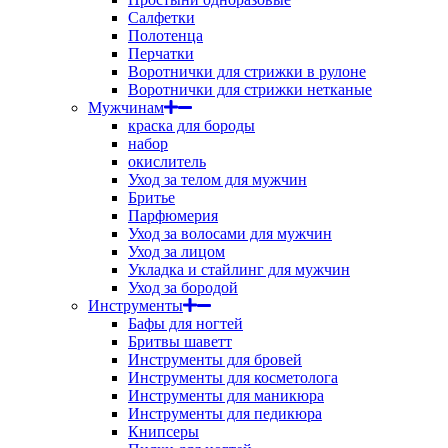
Салфетки
Полотенца
Перчатки
Воротнички для стрижки в рулоне
Воротнички для стрижки нетканые
Мужчинам
краска для бороды
набор
окислитель
Уход за телом для мужчин
Бритье
Парфюмерия
Уход за волосами для мужчин
Уход за лицом
Укладка и стайлинг для мужчин
Уход за бородой
Инструменты
Бафы для ногтей
Бритвы шаветт
Инструменты для бровей
Инструменты для косметолога
Инструменты для маникюра
Инструменты для педикюра
Книпсеры