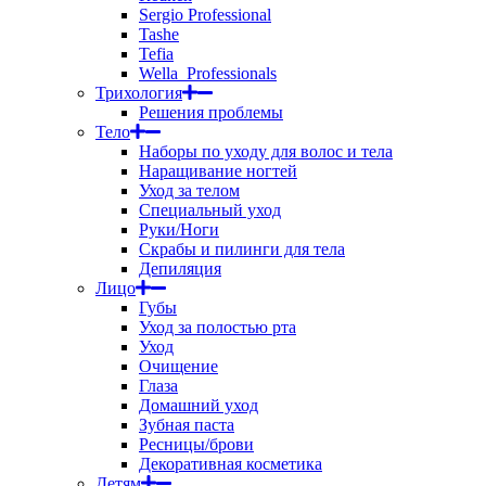
Sergio Professional
Tashe
Tefia
Wella_Professionals
Трихология
Решения проблемы
Тело
Наборы по уходу для волос и тела
Наращивание ногтей
Уход за телом
Специальный уход
Руки/Ноги
Скрабы и пилинги для тела
Депиляция
Лицо
Губы
Уход за полостью рта
Уход
Очищение
Глаза
Домашний уход
Зубная паста
Ресницы/брови
Декоративная косметика
Детям