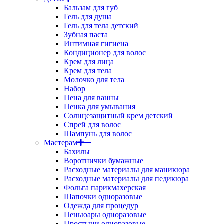
Бальзам для губ
Гель для душа
Гель для тела детский
Зубная паста
Интимная гигиена
Кондиционер для волос
Крем для лица
Крем для тела
Молочко для тела
Набор
Пена для ванны
Пенка для умывания
Солнцезащитный крем детский
Спрей для волос
Шампунь для волос
Мастерам
Бахилы
Воротнички бумажные
Расходные материалы для маникюра
Расходные материалы для педикюра
Фольга парикмахерская
Шапочки одноразовые
Одежда для процедур
Пеньюары одноразовые
Простыни одноразовые