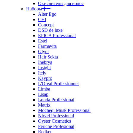
Окислители для волос
Наборы
Alter Ego
CHI
Concept
DSD de luxe
EPICA Professional
Estel
Farmavita
Glynt
Hair Sekta
Inebrya
Insight
Itely
Kaypro
L'Oreal Professionnel
Limba
Lisap
Londa Professional
Matrix
Mocheqi Musk Professional
Nirvel Professional
Oyster Cosmetics
Periche Profesional
Redken