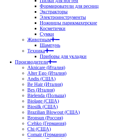
Пилки для ногтей
Формирователи для ресниц
Экстракторы
Электроинструменты
Ножницы парикмахерские
Косметички
Сумки
Животным
Шампунь
Техника
Приборы для укладки
Производители
Aknicare (Италия)
Alter Ego (Италия)
Andis (США)
Be Hair (Италия)
Bes (Италия)
Bielenda (Польша)
Biolage (США)
Biosilk (США)
Brazilian Blowout (США)
Bronsun (Россия)
C:ehko (Германия)
Chi (США)
Comair (Германия)