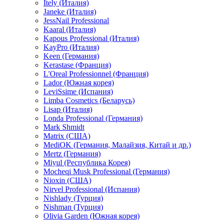
Itely (Италия)
Janeke (Италия)
JessNail Professional
Kaaral (Италия)
Kapous Professional (Италия)
KayPro (Италия)
Keen (Германия)
Kerastase (Франция)
L'Oreal Professionnel (Франция)
Lador (Южная корея)
LeviSsime (Испания)
Limba Cosmetics (Беларусь)
Lisap (Италия)
Londa Professional (Германия)
Mark Shmidt
Matrix (США)
MediOK (Германия, Малайзия, Китай и др.)
Mertz (Германия)
Miyul (Республика Корея)
Mocheqi Musk Professional (Германия)
Nioxin (США)
Nirvel Professional (Испания)
Nishlady (Турция)
Nishman (Турция)
Olivia Garden (Южная корея)