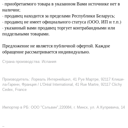
· приобретаемого товара в указанном Вами источнике нет в
наличии;
· продавец находится за пределами Республики Беларусь;
· продавец не имеет официального статуса (ООО, ИП и т.п.)
· указанный вами продавец торгует контрабандными или
поддельными товарами.
Предложение не является публичной офертой. Каждое
обращение рассматривается индивидуально.
Страна производства: Испания
Производитель: Лореаль Интернейшнл, 41 Руе Мартре, 92117 Клиши-
ла-Гаренн, Франция / L'Oréal International, 41 Rue Martre, 92117 Clichy
Cedex, France
Импортер в РБ: ООО "Сэльвин",220084, г. Минск, ул. А.Купревича, 14
–