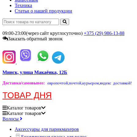
Техника
Статьи о нашей продукции
09:00-23:00(через сайт круглосуточно)
+375 (29)
986-13-88
Заказать обратный звонок
Минск, улица Макаёнка, 12Б
Доставка/самовывоз
:
европочтой,
почтой,
курьером,
яндекс доставкой!
ТОВАР ДНЯ
Каталог
товаров
Каталог
товаров
Волосы
Аксессуары для парикмахеров
Безаммиачная краска для волос