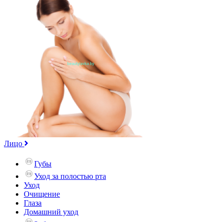
Лицо
Губы
Уход за полостью рта
Уход
Очищение
Глаза
Домашний уход