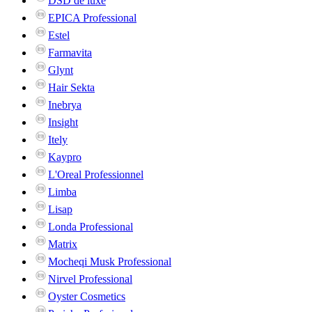
DSD de luxe
EPICA Professional
Estel
Farmavita
Glynt
Hair Sekta
Inebrya
Insight
Itely
Kaypro
L'Oreal Professionnel
Limba
Lisap
Londa Professional
Matrix
Mocheqi Musk Professional
Nirvel Professional
Oyster Cosmetics