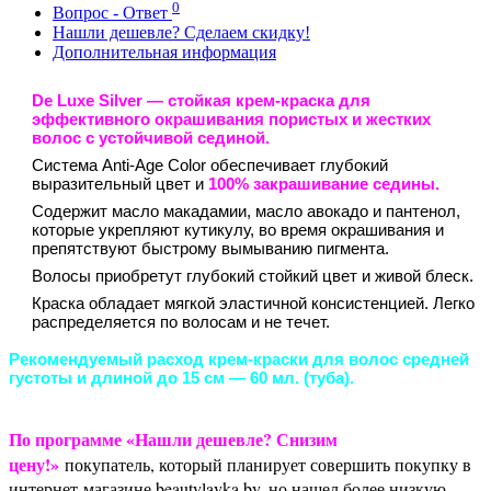
0
Вопрос - Ответ
Нашли дешевле? Сделаем скидку!
Дополнительная информация
De Luxe Silve
r — стойкая крем-краска для
эффективного окрашивания пористых и жестких
волос с устойчивой сединой.
Система Anti-Age Color обеспечивает глубокий
выразительный цвет и
100% закрашивание седины.
Содержит масло макадамии, масло авокадо и пантенол,
которые укрепляют кутикулу, во время окрашивания и
препятствуют быстрому вымыванию пигмента.
Волосы приобретут глубокий стойкий цвет и живой блеск.
Краска обладает мягкой эластичной консистенцией. Легко
распределяется по волосам и не течет.
Рекомендуемый расход крем-краски для волос средней
густоты и длиной до 15 см — 60 мл. (туба).
По программе «Нашли дешевле? Снизим
цену!»
покупатель, который планирует совершить покупку в
интернет-магазине beautylavka.by, но нашел более низкую