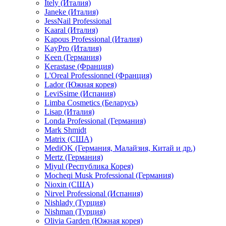
Itely (Италия)
Janeke (Италия)
JessNail Professional
Kaaral (Италия)
Kapous Professional (Италия)
KayPro (Италия)
Keen (Германия)
Kerastase (Франция)
L'Oreal Professionnel (Франция)
Lador (Южная корея)
LeviSsime (Испания)
Limba Cosmetics (Беларусь)
Lisap (Италия)
Londa Professional (Германия)
Mark Shmidt
Matrix (США)
MediOK (Германия, Малайзия, Китай и др.)
Mertz (Германия)
Miyul (Республика Корея)
Mocheqi Musk Professional (Германия)
Nioxin (США)
Nirvel Professional (Испания)
Nishlady (Турция)
Nishman (Турция)
Olivia Garden (Южная корея)