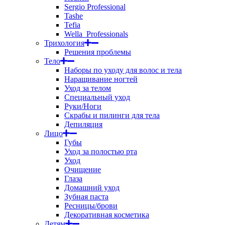
Sergio Professional
Tashe
Tefia
Wella_Professionals
Трихология
Решения проблемы
Тело
Наборы по уходу для волос и тела
Наращивание ногтей
Уход за телом
Специальный уход
Руки/Ноги
Скрабы и пилинги для тела
Депиляция
Лицо
Губы
Уход за полостью рта
Уход
Очищение
Глаза
Домашний уход
Зубная паста
Ресницы/брови
Декоративная косметика
Детям