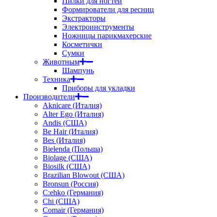
Пилки для ногтей
Формирователи для ресниц
Экстракторы
Электроинструменты
Ножницы парикмахерские
Косметички
Сумки
Животным
Шампунь
Техника
Приборы для укладки
Производители
Aknicare (Италия)
Alter Ego (Италия)
Andis (США)
Be Hair (Италия)
Bes (Италия)
Bielenda (Польша)
Biolage (США)
Biosilk (США)
Brazilian Blowout (США)
Bronsun (Россия)
C:ehko (Германия)
Chi (США)
Comair (Германия)