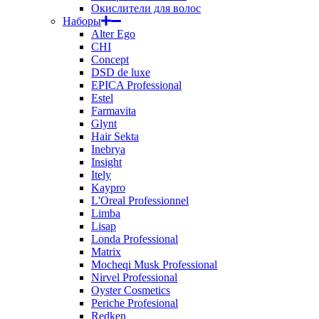
Окислители для волос
Наборы
Alter Ego
CHI
Concept
DSD de luxe
EPICA Professional
Estel
Farmavita
Glynt
Hair Sekta
Inebrya
Insight
Itely
Kaypro
L'Oreal Professionnel
Limba
Lisap
Londa Professional
Matrix
Mocheqi Musk Professional
Nirvel Professional
Oyster Cosmetics
Periche Profesional
Redken