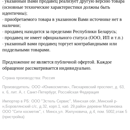
· указанный Вами продавец реализует другую версию товара
(основные технические характеристики должны быть
идентичны);
· приобретаемого товара в указанном Вами источнике нет в
наличии;
· продавец находится за пределами Республики Беларусь;
· продавец не имеет официального статуса (ООО, ИП и т.п.)
· указанный вами продавец торгует контрабандными или
поддельными товарами.
Предложение не является публичной офертой. Каждое
обращение рассматривается индивидуально.
Страна производства: Россия
Производитель: ООО «Юникосметик», Пискаревский проспект, д. 63,
к. 6, лит. А, г. Санкт-Петербург, Российская Федерация
Импортер в РБ: ООО "Эстель Сервис", Минская обл.,Минский р-
н,Боровлянский с/с, д.32, корп.1, каб. 29,район деревни Малиновка
ООО "Сити косметик", г. Минск,ул. Жилуновича, д.4, пом. 5002,этаж 5
(пристройка)