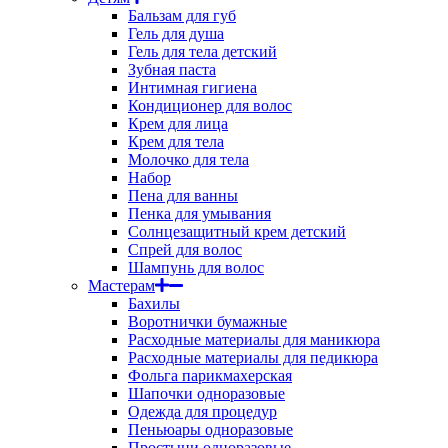
Бальзам для губ
Гель для душа
Гель для тела детский
Зубная паста
Интимная гигиена
Кондиционер для волос
Крем для лица
Крем для тела
Молочко для тела
Набор
Пена для ванны
Пенка для умывания
Солнцезащитный крем детский
Спрей для волос
Шампунь для волос
Мастерам
Бахилы
Воротнички бумажные
Расходные материалы для маникюра
Расходные материалы для педикюра
Фольга парикмахерская
Шапочки одноразовые
Одежда для процедур
Пеньюары одноразовые
Простыни одноразовые