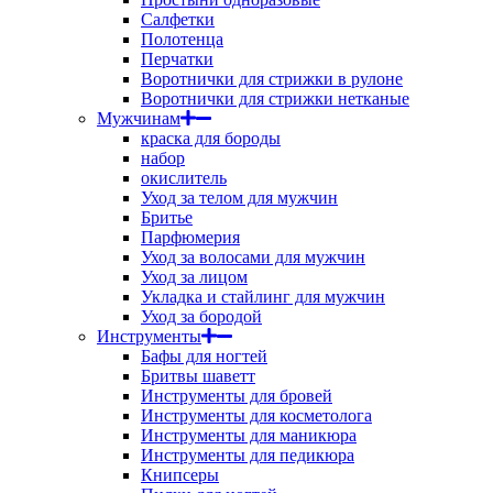
Салфетки
Полотенца
Перчатки
Воротнички для стрижки в рулоне
Воротнички для стрижки нетканые
Мужчинам
краска для бороды
набор
окислитель
Уход за телом для мужчин
Бритье
Парфюмерия
Уход за волосами для мужчин
Уход за лицом
Укладка и стайлинг для мужчин
Уход за бородой
Инструменты
Бафы для ногтей
Бритвы шаветт
Инструменты для бровей
Инструменты для косметолога
Инструменты для маникюра
Инструменты для педикюра
Книпсеры