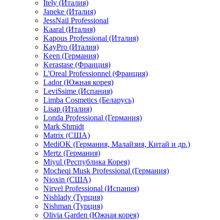
Itely (Италия)
Janeke (Италия)
JessNail Professional
Kaaral (Италия)
Kapous Professional (Италия)
KayPro (Италия)
Keen (Германия)
Kerastase (Франция)
L'Oreal Professionnel (Франция)
Lador (Южная корея)
LeviSsime (Испания)
Limba Cosmetics (Беларусь)
Lisap (Италия)
Londa Professional (Германия)
Mark Shmidt
Matrix (США)
MediOK (Германия, Малайзия, Китай и др.)
Mertz (Германия)
Miyul (Республика Корея)
Mocheqi Musk Professional (Германия)
Nioxin (США)
Nirvel Professional (Испания)
Nishlady (Турция)
Nishman (Турция)
Olivia Garden (Южная корея)