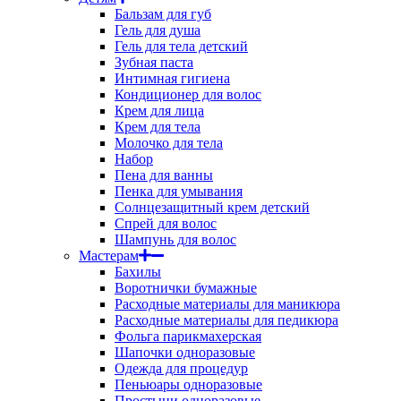
Бальзам для губ
Гель для душа
Гель для тела детский
Зубная паста
Интимная гигиена
Кондиционер для волос
Крем для лица
Крем для тела
Молочко для тела
Набор
Пена для ванны
Пенка для умывания
Солнцезащитный крем детский
Спрей для волос
Шампунь для волос
Мастерам
Бахилы
Воротнички бумажные
Расходные материалы для маникюра
Расходные материалы для педикюра
Фольга парикмахерская
Шапочки одноразовые
Одежда для процедур
Пеньюары одноразовые
Простыни одноразовые