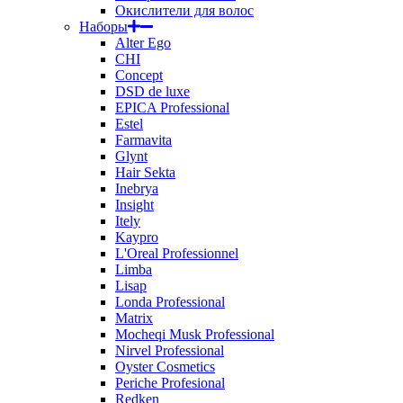
Окислители для волос
Наборы
Alter Ego
CHI
Concept
DSD de luxe
EPICA Professional
Estel
Farmavita
Glynt
Hair Sekta
Inebrya
Insight
Itely
Kaypro
L'Oreal Professionnel
Limba
Lisap
Londa Professional
Matrix
Mocheqi Musk Professional
Nirvel Professional
Oyster Cosmetics
Periche Profesional
Redken