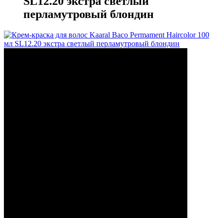
SL12.20 экстра светлый
перламутровый блондин