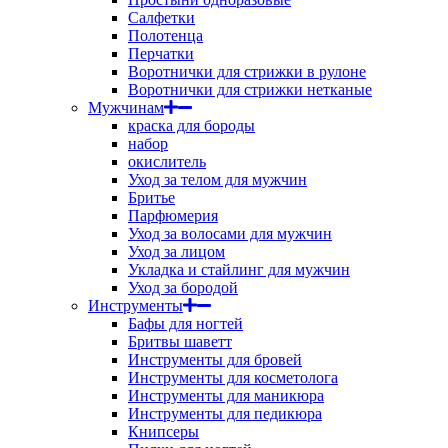
Салфетки
Полотенца
Перчатки
Воротнички для стрижки в рулоне
Воротнички для стрижки нетканые
Мужчинам
краска для бороды
набор
окислитель
Уход за телом для мужчин
Бритье
Парфюмерия
Уход за волосами для мужчин
Уход за лицом
Укладка и стайлинг для мужчин
Уход за бородой
Инструменты
Бафы для ногтей
Бритвы шаветт
Инструменты для бровей
Инструменты для косметолога
Инструменты для маникюра
Инструменты для педикюра
Книпсеры