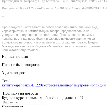
Производитель: Каарал срл ц.да Контрада Пиане СантАнджело, 66050 Сан-Сальво
Импортер в РБ: ООО "МиланКосметикс", 220114, г. Минск, ФИЛИМОНОВА Д.Ф.
–
Производители оставляют за собой право изменять внешний вид,
характеристики и комплектацию товара, предварительно не
уведомляя продавцов и потребителей. Просим вас отнестись с
пониманием к данному факту и заранее приносим извинения за
возможные неточности в описании и фотографиях товара. Будем
благодарны вам за сообщение об ошибках — это поможет сделать
наш каталог еще точнее!
Написать отзыв
Пока не было вопросов.
Задать вопрос
Теги:
купитькаралбакоSL1220экстрасветлыйперламутровыйблондин
Подписка на новости
Будьте в курсе новых акций и спецпредложений!
Подписаться