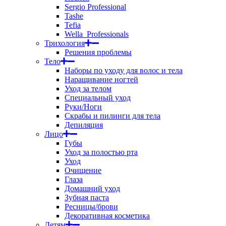
Sergio Professional
Tashe
Tefia
Wella_Professionals
Трихология
Решения проблемы
Тело
Наборы по уходу для волос и тела
Наращивание ногтей
Уход за телом
Специальный уход
Руки/Ноги
Скрабы и пилинги для тела
Депиляция
Лицо
Губы
Уход за полостью рта
Уход
Очищение
Глаза
Домашний уход
Зубная паста
Ресницы/брови
Декоративная косметика
Детям