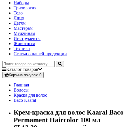
Наборы
Трихология
Тело
Лицо
Детям
Мастерам
Мужчинам
Инструменты
Животным
Техника
Статьи о нашей продукции
Каталог
товаров
Корзина
покупок
: 0
Главная
Волосы
Краска для волос
Baco Kaaral
Крем-краска для волос Kaaral Baco
Permament Haircolor 100 мл