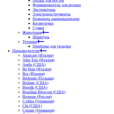
Пилки для ногтей
Формирователи для ресниц
Экстракторы
Электроинструменты
Ножницы парикмахерские
Косметички
Сумки
Животным
Шампунь
Техника
Приборы для укладки
Производители
Aknicare (Италия)
Alter Ego (Италия)
Andis (США)
Be Hair (Италия)
Bes (Италия)
Bielenda (Польша)
Biolage (США)
Biosilk (США)
Brazilian Blowout (США)
Bronsun (Россия)
C:ehko (Германия)
Chi (США)
Comair (Германия)