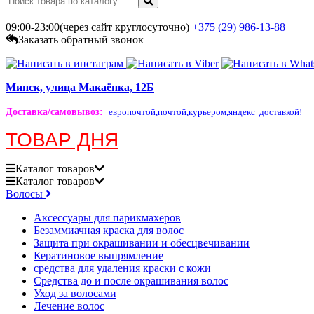
09:00-23:00(через сайт круглосуточно)
+375 (29)
986-13-88
Заказать обратный звонок
Минск, улица Макаёнка, 12Б
Доставка/самовывоз
:
европочтой,
почтой,
курьером,
яндекс доставкой!
ТОВАР ДНЯ
Каталог
товаров
Каталог
товаров
Волосы
Аксессуары для парикмахеров
Безаммиачная краска для волос
Защита при окрашивании и обесцвечивании
Кератиновое выпрямление
средства для удаления краски с кожи
Средства до и после окрашивания волос
Уход за волосами
Лечение волос