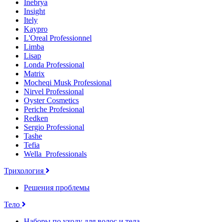
Inebrya
Insight
Itely
Kaypro
L'Oreal Professionnel
Limba
Lisap
Londa Professional
Matrix
Mocheqi Musk Professional
Nirvel Professional
Oyster Cosmetics
Periche Profesional
Redken
Sergio Professional
Tashe
Tefia
Wella_Professionals
Трихология
Решения проблемы
Тело
Наборы по уходу для волос и тела