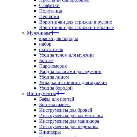
Салфетки
Полотенца
Перчатки
Воротнички для стрижки в рулоне
Воротнички для стрижки нетканые
Мужчинам
краска для бороды
набор
окислитель
Уход за телом для мужчин
Бритье
Парфюмерия
Уход за волосами для мужчин
Уход за лицом
Укладка и стайлинг для мужчин
Уход за бородой
Инструменты
Бафы для ногтей
Бритвы шаветт
Инструменты для бровей
Инструменты для косметолога
Инструменты для маникюра
Инструменты для педикюра
Книпсеры