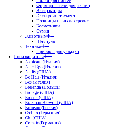
Пилки для ногтей
Формирователи для ресниц
Экстракторы
Электроинструменты
Ножницы парикмахерские
Косметички
Сумки
Животным
Шампунь
Техника
Приборы для укладки
Производители
Aknicare (Италия)
Alter Ego (Италия)
Andis (США)
Be Hair (Италия)
Bes (Италия)
Bielenda (Польша)
Biolage (США)
Biosilk (США)
Brazilian Blowout (США)
Bronsun (Россия)
C:ehko (Германия)
Chi (США)
Comair (Германия)