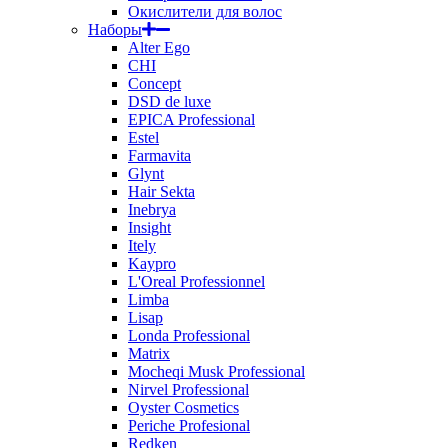
Окислители для волос
Наборы
Alter Ego
CHI
Concept
DSD de luxe
EPICA Professional
Estel
Farmavita
Glynt
Hair Sekta
Inebrya
Insight
Itely
Kaypro
L'Oreal Professionnel
Limba
Lisap
Londa Professional
Matrix
Mocheqi Musk Professional
Nirvel Professional
Oyster Cosmetics
Periche Profesional
Redken