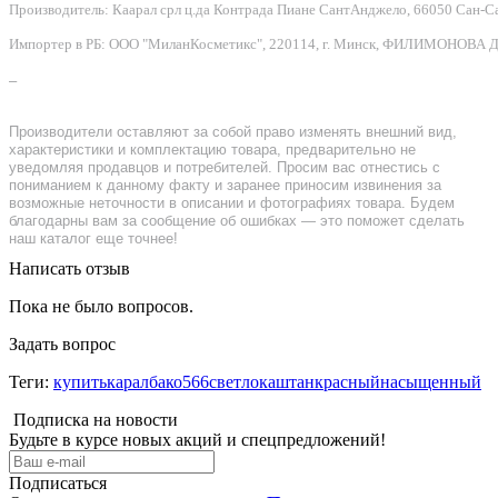
Производитель: Каарал срл ц.да Контрада Пиане СантАнджело, 66050 Сан-Сальво
Импортер в РБ: ООО "МиланКосметикс", 220114, г. Минск, ФИЛИМОНОВА Д.Ф.
–
Производители оставляют за собой право изменять внешний вид,
характеристики и комплектацию товара, предварительно не
уведомляя продавцов и потребителей. Просим вас отнестись с
пониманием к данному факту и заранее приносим извинения за
возможные неточности в описании и фотографиях товара. Будем
благодарны вам за сообщение об ошибках — это поможет сделать
наш каталог еще точнее!
Написать отзыв
Пока не было вопросов.
Задать вопрос
Теги:
купитькаралбако566светлокаштанкрасныйнасыщенный
Подписка на новости
Будьте в курсе новых акций и спецпредложений!
Подписаться