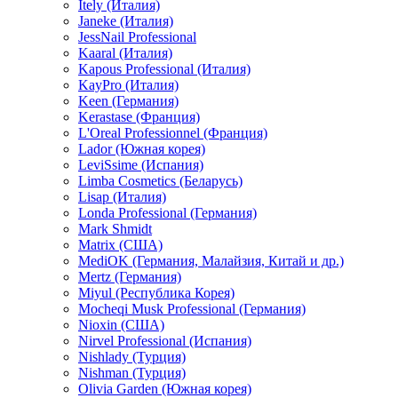
Itely (Италия)
Janeke (Италия)
JessNail Professional
Kaaral (Италия)
Kapous Professional (Италия)
KayPro (Италия)
Keen (Германия)
Kerastase (Франция)
L'Oreal Professionnel (Франция)
Lador (Южная корея)
LeviSsime (Испания)
Limba Cosmetics (Беларусь)
Lisap (Италия)
Londa Professional (Германия)
Mark Shmidt
Matrix (США)
MediOK (Германия, Малайзия, Китай и др.)
Mertz (Германия)
Miyul (Республика Корея)
Mocheqi Musk Professional (Германия)
Nioxin (США)
Nirvel Professional (Испания)
Nishlady (Турция)
Nishman (Турция)
Olivia Garden (Южная корея)