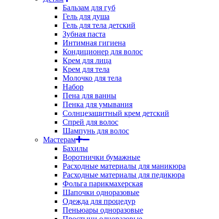
Бальзам для губ
Гель для душа
Гель для тела детский
Зубная паста
Интимная гигиена
Кондиционер для волос
Крем для лица
Крем для тела
Молочко для тела
Набор
Пена для ванны
Пенка для умывания
Солнцезащитный крем детский
Спрей для волос
Шампунь для волос
Мастерам
Бахилы
Воротнички бумажные
Расходные материалы для маникюра
Расходные материалы для педикюра
Фольга парикмахерская
Шапочки одноразовые
Одежда для процедур
Пеньюары одноразовые
Простыни одноразовые