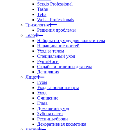
Sergio Professional
Tashe
Tefia
Wella_Professionals
Трихология
Решения проблемы
Тело
Наборы по уходу для волос и тела
Наращивание ногтей
Уход за телом
Специальный уход
Руки/Ноги
Скрабы и пилинги для тела
Депиляция
Лицо
Губы
Уход за полостью рта
Уход
Очищение
Глаза
Домашний уход
Зубная паста
Ресницы/брови
Декоративная косметика
Детям