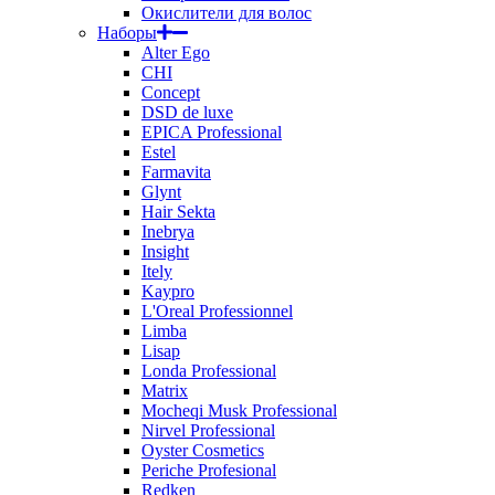
Окислители для волос
Наборы
Alter Ego
CHI
Concept
DSD de luxe
EPICA Professional
Estel
Farmavita
Glynt
Hair Sekta
Inebrya
Insight
Itely
Kaypro
L'Oreal Professionnel
Limba
Lisap
Londa Professional
Matrix
Mocheqi Musk Professional
Nirvel Professional
Oyster Cosmetics
Periche Profesional
Redken