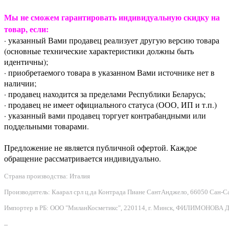
Мы не сможем гарантировать индивидуальную скидку на
товар, если:
· указанный Вами продавец реализует другую версию товара
(основные технические характеристики должны быть
идентичны);
· приобретаемого товара в указанном Вами источнике нет в
наличии;
· продавец находится за пределами Республики Беларусь;
· продавец не имеет официального статуса (ООО, ИП и т.п.)
· указанный вами продавец торгует контрабандными или
поддельными товарами.
Предложение не является публичной офертой. Каждое
обращение рассматривается индивидуально.
Страна производства: Италия
Производитель: Каарал срл ц.да Контрада Пиане СантАнджело, 66050 Сан-Сальво
Импортер в РБ: ООО "МиланКосметикс", 220114, г. Минск, ФИЛИМОНОВА Д.Ф.
–