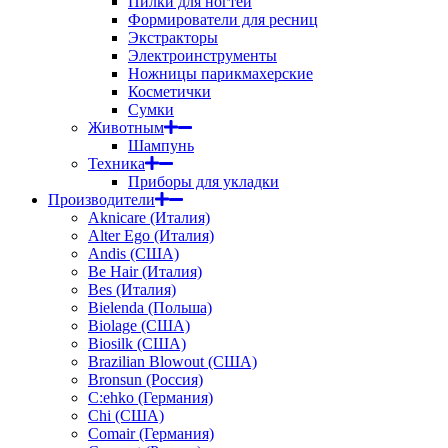
Пилки для ногтей
Формирователи для ресниц
Экстракторы
Электроинструменты
Ножницы парикмахерские
Косметички
Сумки
Животным
Шампунь
Техника
Приборы для укладки
Производители
Aknicare (Италия)
Alter Ego (Италия)
Andis (США)
Be Hair (Италия)
Bes (Италия)
Bielenda (Польша)
Biolage (США)
Biosilk (США)
Brazilian Blowout (США)
Bronsun (Россия)
C:ehko (Германия)
Chi (США)
Comair (Германия)