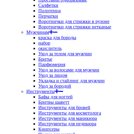
Салфетки
Полотенца
Перчатки
Воротнички для стрижки в рулоне
Воротнички для стрижки нетканые
Мужчинам
краска для бороды
набор
окислитель
Уход за телом для мужчин
Бритье
Парфюмерия
Уход за волосами для мужчин
Уход за лицом
Укладка и стайлинг для мужчин
Уход за бородой
Инструменты
Бафы для ногтей
Бритвы шаветт
Инструменты для бровей
Инструменты для косметолога
Инструменты для маникюра
Инструменты для педикюра
Книпсеры