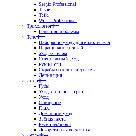
Sergio Professional
Tashe
Tefia
Wella_Professionals
Трихология
Решения проблемы
Тело
Наборы по уходу для волос и тела
Наращивание ногтей
Уход за телом
Специальный уход
Руки/Ноги
Скрабы и пилинги для тела
Депиляция
Лицо
Губы
Уход за полостью рта
Уход
Очищение
Глаза
Домашний уход
Зубная паста
Ресницы/брови
Декоративная косметика
Детям