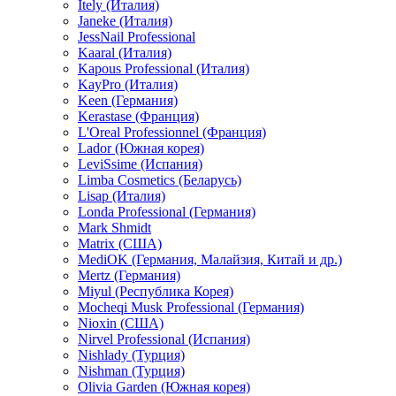
Itely (Италия)
Janeke (Италия)
JessNail Professional
Kaaral (Италия)
Kapous Professional (Италия)
KayPro (Италия)
Keen (Германия)
Kerastase (Франция)
L'Oreal Professionnel (Франция)
Lador (Южная корея)
LeviSsime (Испания)
Limba Cosmetics (Беларусь)
Lisap (Италия)
Londa Professional (Германия)
Mark Shmidt
Matrix (США)
MediOK (Германия, Малайзия, Китай и др.)
Mertz (Германия)
Miyul (Республика Корея)
Mocheqi Musk Professional (Германия)
Nioxin (США)
Nirvel Professional (Испания)
Nishlady (Турция)
Nishman (Турция)
Olivia Garden (Южная корея)