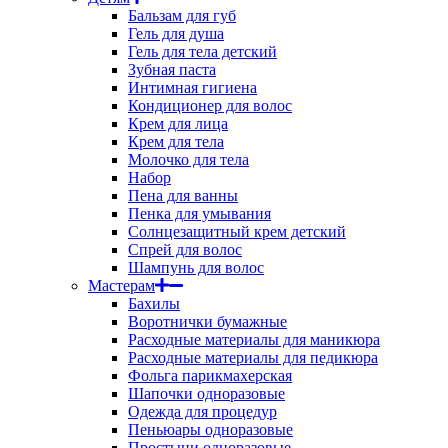
Бальзам для губ
Гель для душа
Гель для тела детский
Зубная паста
Интимная гигиена
Кондиционер для волос
Крем для лица
Крем для тела
Молочко для тела
Набор
Пена для ванны
Пенка для умывания
Солнцезащитный крем детский
Спрей для волос
Шампунь для волос
Мастерам
Бахилы
Воротнички бумажные
Расходные материалы для маникюра
Расходные материалы для педикюра
Фольга парикмахерская
Шапочки одноразовые
Одежда для процедур
Пеньюары одноразовые
Простыни одноразовые