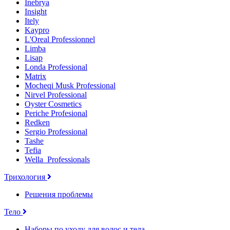
Inebrya
Insight
Itely
Kaypro
L'Oreal Professionnel
Limba
Lisap
Londa Professional
Matrix
Mocheqi Musk Professional
Nirvel Professional
Oyster Cosmetics
Periche Profesional
Redken
Sergio Professional
Tashe
Tefia
Wella_Professionals
Трихология
Решения проблемы
Тело
Наборы по уходу для волос и тела