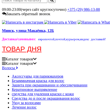
09:00-23:00(через сайт круглосуточно)
+375 (29)
986-13-88
Заказать обратный звонок
Минск, улица Макаёнка, 12Б
Доставка/самовывоз
:
европочтой,
почтой,
курьером,
яндекс доставкой!
ТОВАР ДНЯ
Каталог
товаров
Каталог
товаров
Волосы
Аксессуары для парикмахеров
Безаммиачная краска для волос
Защита при окрашивании и обесцвечивании
Кератиновое выпрямление
средства для удаления краски с кожи
Средства до и после окрашивания волос
Уход за волосами
Лечение волос